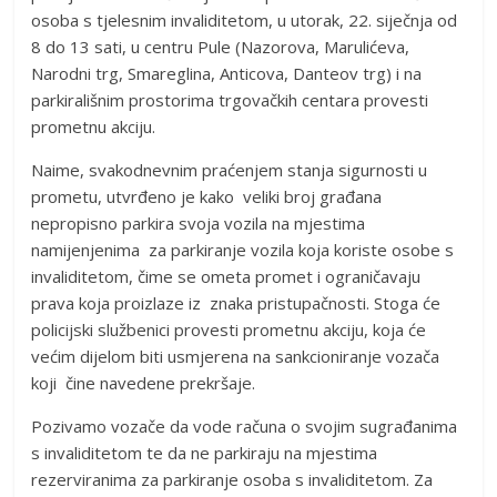
osoba s tjelesnim invaliditetom, u utorak, 22. siječnja od
8 do 13 sati, u centru Pule (Nazorova, Marulićeva,
Narodni trg, Smareglina, Anticova, Danteov trg) i na
parkirališnim prostorima trgovačkih centara provesti
prometnu akciju.
Naime, svakodnevnim praćenjem stanja sigurnosti u
prometu, utvrđeno je kako veliki broj građana
nepropisno parkira svoja vozila na mjestima
namijenjenima za parkiranje vozila koja koriste osobe s
invaliditetom, čime se ometa promet i ograničavaju
prava koja proizlaze iz znaka pristupačnosti. Stoga će
policijski službenici provesti prometnu akciju, koja će
većim dijelom biti usmjerena na sankcioniranje vozača
koji čine navedene prekršaje.
Pozivamo vozače da vode računa o svojim sugrađanima
s invaliditetom te da ne parkiraju na mjestima
rezerviranima za parkiranje osoba s invaliditetom. Za