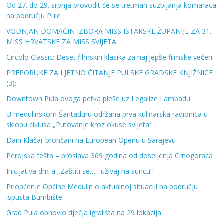
Od 27. do 29. srpnja provodit će se tretman suzbijanja komaraca
na području Pule
VODNJAN DOMAĆIN IZBORA MISS ISTARSKE ŽUPANIJE ZA 31.
MISS HRVATSKE ZA MISS SVIJETA
Circolo Classic: Deset filmskih klasika za najljepše filmske večeri
PREPORUKE ZA LJETNO ČITANJE PULSKE GRADSKE KNJIŽNICE
(3):
Downtown Pula ovoga petka pleše uz Legalize Lambadu
U medulinskom Šantaduru održana prva kulinarska radionica u
sklopu ciklusa „Putovanje kroz okuse svijeta“
Dani Klačar brončani na European Openu u Sarajevu
Perojska fešta – proslava 369 godina od doseljenja Crnogoraca
Inicijativa dm-a „Zaštiti se… i uživaj na suncu“
Priopćenje Općine Medulin o aktualnoj situaciji na području
ispusta Bumbište
Grad Pula obnovio dječja igrališta na 29 lokacija