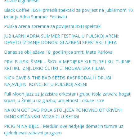
Estate dignanese
Black Coffee i BSH priredili spektakl za povijest na jubilarnom 10.
izdanju Adria Summer Festivalu
Pulska Arena spremna za povijesni BSH spektakl
JUBILARNI ADRIA SUMMER FESTIVAL U PULSKOJ ARENI:
DESETO IZDANJE DONOSI GLAZBENI SPEKTAKL LJETA
Danas se obilježava 18. godišnjica smrti Mate Parlova
PRVI PULSKI ŠMEK – ŠKOLA MEDIJSKE KULTURE I KULTURNE
KRITIKE IZNJEDRIO ČETIRI ETNOGRAFSKA FILMA
NICK CAVE & THE BAD SEEDS RASPRODALI I DRUGI
NAJAVLJENI KONCERT U PULSKOJ ARENI
Full Moon Jazz uz JazzIstra orkestar i grupu Nola zatvara bogat
srpanj u Žminju uz glazbu, umjetnost i okuse Istre
NAKON GOTOVO POLA STOLJEĆA PONOVNO OTKRIVENI
RANOKRŠĆANSKI MOZAICI U BETIGI
PICIGIN NA BIJECI: Medulin ove nedjelje domaćin turnira uz
cjelodnevni zabavni program