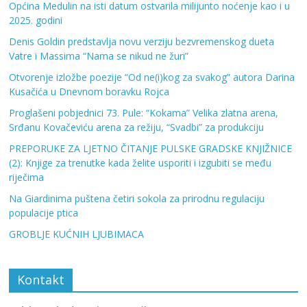
Općina Medulin na isti datum ostvarila milijunto noćenje kao i u
2025. godini
Denis Goldin predstavlja novu verziju bezvremenskog dueta
Vatre i Massima “Nama se nikud ne žuri”
Otvorenje izložbe poezije “Od ne(i)kog za svakog” autora Darina
Kusačića u Dnevnom boravku Rojca
Proglašeni pobjednici 73. Pule: “Kokama” Velika zlatna arena,
Srđanu Kovačeviću arena za režiju, “Svadbi” za produkciju
PREPORUKE ZA LJETNO ČITANJE PULSKE GRADSKE KNJIŽNICE
(2): Knjige za trenutke kada želite usporiti i izgubiti se među
riječima
Na Giardinima puštena četiri sokola za prirodnu regulaciju
populacije ptica
GROBLJE KUĆNIH LJUBIMACA
Kontakt