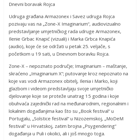
Dnevni boravak Rojca
Udruga građana Armazonex i Savez udruga Rojca
pozivaju vas na „Zone-X Imaginarium“, audiovizualno
predstavljanje umjetničkog rada udruge Armazonex,
Ilenie Grbac Knapić (vizuali) i Marka Grbca Knapića
(audio), koje će se održati u petak 25. veljače, s
početkom u 19 sati, u Dnevnom boravku Rojca.
Zone-X – nepoznato područje; Imaginarium – maštanje,
skraćeno „Imaginarium X“; putovanje kroz nepoznato na
koje vas vodi Armazonex obitelj, Ilenia i Marko, koji
glazbom i videom predstavljaju svoje umjetničko
djelovanje koje se proteže unatrag 15 godina i koje
obuhvaća zajednički rad na međunarodnim, regionalnim i
lokalnim događanjima kao što su „Book festival“ u
Portugalu, „Solstice festival“ u Nizozemskoj, „MoDeM
festival“ u Hrvatskoj, zatim brojna „Psygendering“
događanja u Puli i okolici, ali i još mnogo toga.