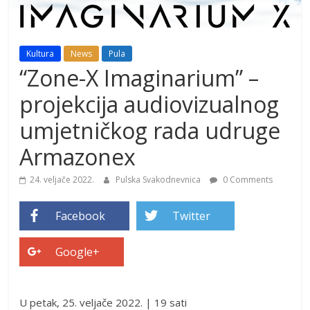
Kultura
News
Pula
“Zone-X Imaginarium” –
projekcija audiovizualnog
umjetničkog rada udruge
Armazonex
24. veljače 2022.
Pulska Svakodnevnica
0 Comments
Facebook
Twitter
Google+
U petak, 25. veljače 2022. | 19 sati