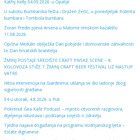
Kathy Kelly 04.09.2026. u Opatiji!
U subotu Bumbarska fešta i Dražen Zečić, u ponedjeljak Polenta
bumbara i Tombola bumbara
Zoran Predin pjeva Arsena u Malome rimskom kazalištu
11.08.2026.
Općina Medulin obilježila Dan pobjede i domovinske zahvalnosti
te Dan hrvatskih branitelja
ŽMINJ POSTAJE SREDIŠTE CRAFT PIVSKE SCENE – 8.
KOLOVOZA STIŽE 7. ŽMINJ CRAFT BEER FESTIVAL UZ NASTUP
VATRE
Hitna intervencija na Giardinima: uklanja se dio ladonje zbog
sigurnosti građana
E4 u utorak, 4.8.2026. u Puli
Pokrenut Gea Kafe Podcast – mjesto otvorenih razgovora,
dijeljenja iskustava i podizanja svijesti o zdravlju
Tjedna najava događanja na programu Vodnjanskog ljeta –
Estate dignanese