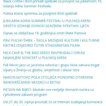
Black Coffee i BSH priredili spektakl za povijest na jubilarnom 10.
izdanju Adria Summer Festivalu
Pulska Arena spremna za povijesni BSH spektakl
JUBILARNI ADRIA SUMMER FESTIVAL U PULSKOJ ARENI:
DESETO IZDANJE DONOSI GLAZBENI SPEKTAKL LJETA
Danas se obilježava 18. godišnjica smrti Mate Parlova
PRVI PULSKI ŠMEK – ŠKOLA MEDIJSKE KULTURE I KULTURNE
KRITIKE IZNJEDRIO ČETIRI ETNOGRAFSKA FILMA
NICK CAVE & THE BAD SEEDS RASPRODALI I DRUGI
NAJAVLJENI KONCERT U PULSKOJ ARENI
Full Moon Jazz uz JazzIstra orkestar i grupu Nola zatvara bogat
srpanj u Žminju uz glazbu, umjetnost i okuse Istre
NAKON GOTOVO POLA STOLJEĆA PONOVNO OTKRIVENI
RANOKRŠĆANSKI MOZAICI U BETIGI
PICIGIN NA BIJECI: Medulin ove nedjelje domaćin turnira uz
cjelodnevni zabavni program
Od 27. do 29. srpnja provodit će se tretman suzbijanja komaraca