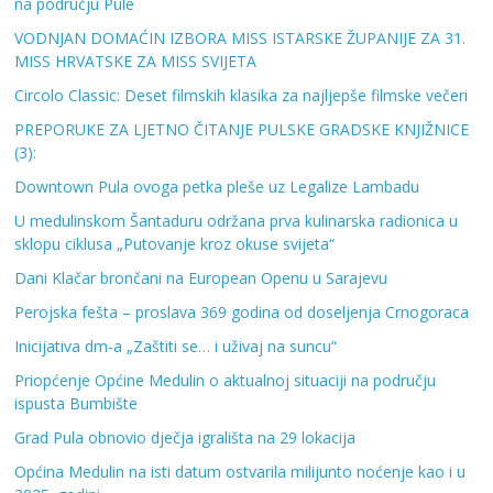
na području Pule
VODNJAN DOMAĆIN IZBORA MISS ISTARSKE ŽUPANIJE ZA 31.
MISS HRVATSKE ZA MISS SVIJETA
Circolo Classic: Deset filmskih klasika za najljepše filmske večeri
PREPORUKE ZA LJETNO ČITANJE PULSKE GRADSKE KNJIŽNICE
(3):
Downtown Pula ovoga petka pleše uz Legalize Lambadu
U medulinskom Šantaduru održana prva kulinarska radionica u
sklopu ciklusa „Putovanje kroz okuse svijeta“
Dani Klačar brončani na European Openu u Sarajevu
Perojska fešta – proslava 369 godina od doseljenja Crnogoraca
Inicijativa dm-a „Zaštiti se… i uživaj na suncu“
Priopćenje Općine Medulin o aktualnoj situaciji na području
ispusta Bumbište
Grad Pula obnovio dječja igrališta na 29 lokacija
Općina Medulin na isti datum ostvarila milijunto noćenje kao i u