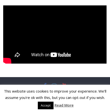
This website uses cookies to improve your experience. We'll
Copyright © 2026
Pulska Svakodnevnica
. All rights reserved.
assume you're ok with this, but you can opt-out if you wish.
Theme:
ColorMag
by ThemeGrill. Powered by
WordPress
.
Read More
Accept