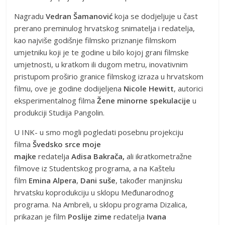
Nagradu
Vedran Šamanović
koja se dodjeljuje u čast
prerano preminulog hrvatskog snimatelja i redatelja,
kao najviše godišnje filmsko priznanje filmskom
umjetniku koji je te godine u bilo kojoj grani filmske
umjetnosti, u kratkom ili dugom metru, inovativnim
pristupom proširio granice filmskog izraza u hrvatskom
filmu, ove je godine dodijeljena
Nicole Hewitt
, autorici
eksperimentalnog filma
Žene minorne
spekulacije
u
produkciji Studija Pangolin.
U INK- u smo mogli pogledati posebnu projekciju
filma
Švedsko srce moje
majke
redatelja
Adisa
Bakrača,
ali ikratkometražne
filmove iz Studentskog programa, a na Kaštelu
film
Emina Alpera
,
Dani suše
, također manjinsku
hrvatsku koprodukciju u sklopu Međunarodnog
programa. Na Ambreli, u sklopu programa Dizalica,
prikazan je film
Poslije zime
redatelja
Ivana