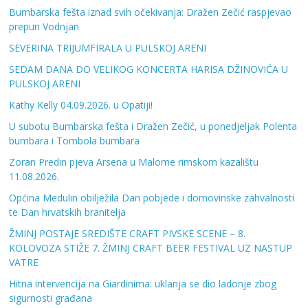
Bumbarska fešta iznad svih očekivanja: Dražen Zečić raspjevao
prepun Vodnjan
SEVERINA TRIJUMFIRALA U PULSKOJ ARENI
SEDAM DANA DO VELIKOG KONCERTA HARISA DŽINOVIĆA U
PULSKOJ ARENI
Kathy Kelly 04.09.2026. u Opatiji!
U subotu Bumbarska fešta i Dražen Zečić, u ponedjeljak Polenta
bumbara i Tombola bumbara
Zoran Predin pjeva Arsena u Malome rimskom kazalištu
11.08.2026.
Općina Medulin obilježila Dan pobjede i domovinske zahvalnosti
te Dan hrvatskih branitelja
ŽMINJ POSTAJE SREDIŠTE CRAFT PIVSKE SCENE – 8.
KOLOVOZA STIŽE 7. ŽMINJ CRAFT BEER FESTIVAL UZ NASTUP
VATRE
Hitna intervencija na Giardinima: uklanja se dio ladonje zbog
sigurnosti građana