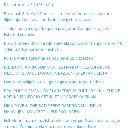
E4 u utorak, 4.8.2026. u Puli
Pokrenut Gea Kafe Podcast – mjesto otvorenih razgovora,
dijeljenja iskustava i podizanja svijesti o zdravlju
Tjedna najava događanja na programu Vodnjanskog ljeta –
Estate dignanese
Black Coffee i BSH priredili spektakl za povijest na jubilarnom 10.
izdanju Adria Summer Festivalu
Pulska Arena spremna za povijesni BSH spektakl
JUBILARNI ADRIA SUMMER FESTIVAL U PULSKOJ ARENI:
DESETO IZDANJE DONOSI GLAZBENI SPEKTAKL LJETA
Danas se obilježava 18. godišnjica smrti Mate Parlova
PRVI PULSKI ŠMEK – ŠKOLA MEDIJSKE KULTURE I KULTURNE
KRITIKE IZNJEDRIO ČETIRI ETNOGRAFSKA FILMA
NICK CAVE & THE BAD SEEDS RASPRODALI I DRUGI
NAJAVLJENI KONCERT U PULSKOJ ARENI
Full Moon Jazz uz JazzIstra orkestar i grupu Nola zatvara bogat
srpanj u Žminju uz glazbu, umjetnost i okuse Istre