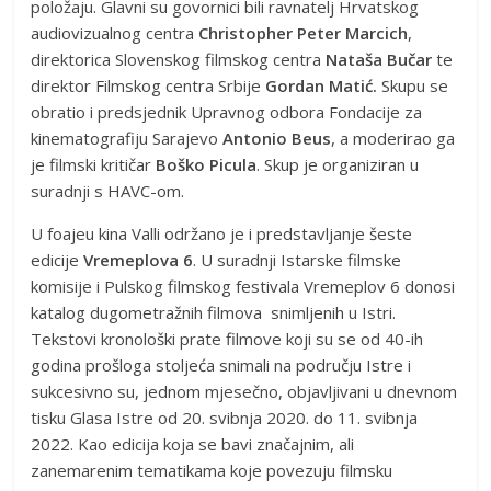
položaju. Glavni su govornici bili ravnatelj Hrvatskog
audiovizualnog centra
Christopher Peter Marcich
,
direktorica Slovenskog filmskog centra
Nataša Bučar
te
direktor Filmskog centra Srbije
Gordan Matić.
Skupu se
obratio i predsjednik Upravnog odbora Fondacije za
kinematografiju Sarajevo
Antonio Beus
, a moderirao ga
je filmski kritičar
Boško Picula
. Skup je organiziran u
suradnji s HAVC-om.
U foajeu kina Valli održano je i predstavljanje šeste
edicije
Vremeplova 6
. U suradnji Istarske filmske
komisije i Pulskog filmskog festivala Vremeplov 6 donosi
katalog dugometražnih filmova snimljenih u Istri.
Tekstovi kronološki prate filmove koji su se od 40-ih
godina prošloga stoljeća snimali na području Istre i
sukcesivno su, jednom mjesečno, objavljivani u dnevnom
tisku Glasa Istre od 20. svibnja 2020. do 11. svibnja
2022. Kao edicija koja se bavi značajnim, ali
zanemarenim tematikama koje povezuju filmsku