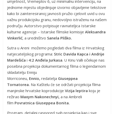
umjetnost, Vremeplov 6, uz minimalnu intervenciju, na
jednome mjestu objedinjuje izvorno objavljene tekstove
kako bi zainteresiranoj javnosti pružio cjelovit uvid u ovu
važnu produkcijsku granu, nedovoljno istraženu na našem
području. Autorstvo potpisuje ravnateljica Istarske
kulturne agencije – Istarske filmske komisije
Aleksandra
Vinkerlić
, a uredništvo
Sanela Pliško.
Sutra u Areni možemo pogledati dva filma iz Hrvatskog
natjecateljskog programa:
Stric Davida Kapca i Andrije
Mardešića
i
4:2 Anđela Jurkasa
. U Kinu Valli očekuje nas
posebna projekcija dokumentarnog filma o legendarnom
skladatelju Enniju
Morriconeu,
Ennio,
redatelja
Giuseppea
Tornatorea.
Na Kaštelu će se održati projekcija filma
manjinske hrvatske koprodukcije
Vizija leptira
koju je
režirao
Maxym Nakonechnyi,
a na Ambreli
film
Povratnica Giuseppea Bonita.
Program, detaljni raspored svih projekcija kao i sve