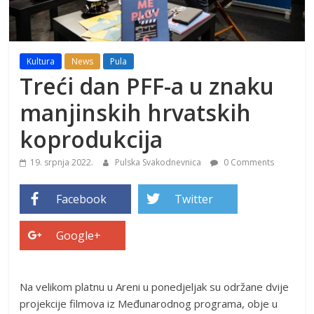
Kultura
News
Pula
Treći dan PFF-a u znaku
manjinskih hrvatskih
koprodukcija
19. srpnja 2022.
Pulska Svakodnevnica
0 Comments
Facebook
Twitter
Google+
Na velikom platnu u Areni u ponedjeljak su održane dvije
projekcije filmova iz Međunarodnog programa, obje u