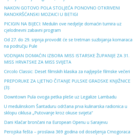
NAKON GOTOVO POLA STOLJEĆA PONOVNO OTKRIVENI
RANOKRŠĆANSKI MOZAICI U BETIGI
PICIGIN NA BIJECI: Medulin ove nedjelje domaćin turnira uz
cjelodnevni zabavni program
Od 27. do 29. srpnja provodit će se tretman suzbijanja komaraca
na području Pule
VODNJAN DOMAĆIN IZBORA MISS ISTARSKE ŽUPANIJE ZA 31.
MISS HRVATSKE ZA MISS SVIJETA
Circolo Classic: Deset filmskih klasika za najljepše filmske večeri
PREPORUKE ZA LJETNO ČITANJE PULSKE GRADSKE KNJIŽNICE
(3):
Downtown Pula ovoga petka pleše uz Legalize Lambadu
U medulinskom Šantaduru održana prva kulinarska radionica u
sklopu ciklusa „Putovanje kroz okuse svijeta“
Dani Klačar brončani na European Openu u Sarajevu
Perojska fešta – proslava 369 godina od doseljenja Crnogoraca