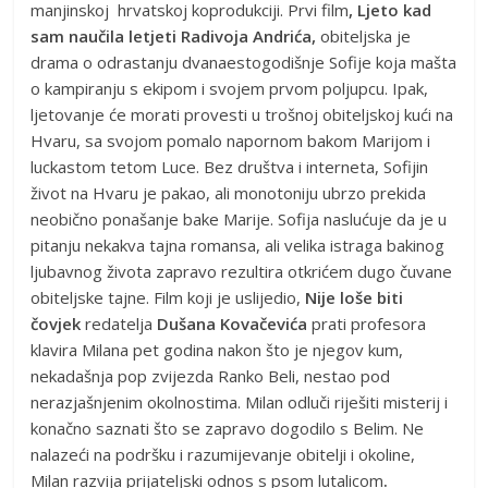
manjinskoj hrvatskoj koprodukciji. Prvi film
, Ljeto kad
sam naučila letjeti Radivoja Andrića,
obiteljska je
drama o odrastanju dvanaestogodišnje Sofije koja mašta
o kampiranju s ekipom i svojem prvom poljupcu. Ipak,
ljetovanje će morati provesti u trošnoj obiteljskoj kući na
Hvaru, sa svojom pomalo napornom bakom Marijom i
luckastom tetom Luce. Bez društva i interneta, Sofijin
život na Hvaru je pakao, ali monotoniju ubrzo prekida
neobično ponašanje bake Marije. Sofija naslućuje da je u
pitanju nekakva tajna romansa, ali velika istraga bakinog
ljubavnog života zapravo rezultira otkrićem dugo čuvane
obiteljske tajne. Film koji je uslijedio,
Nije loše biti
čovjek
redatelja
Dušana Kovačevića
prati profesora
klavira Milana pet godina nakon što je njegov kum,
nekadašnja pop zvijezda Ranko Beli, nestao pod
nerazjašnjenim okolnostima. Milan odluči riješiti misterij i
konačno saznati što se zapravo dogodilo s Belim. Ne
nalazeći na podršku i razumijevanje obitelji i okoline,
Milan razvija prijateljski odnos s psom lutalicom
.