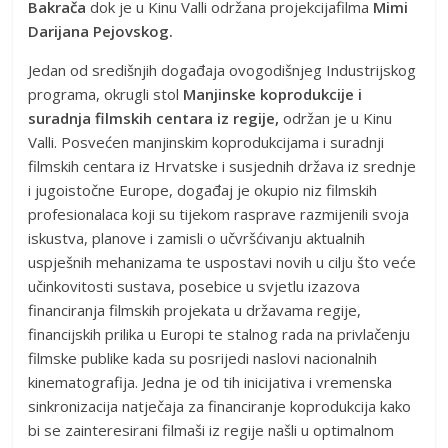
Bakrača
dok je u Kinu Valli održana projekcijafilma
Mimi
Darijana Pejovskog.
Jedan od središnjih događaja ovogodišnjeg Industrijskog
programa, okrugli stol
Manjinske koprodukcije i
suradnja filmskih centara iz regije,
održan je u Kinu
Valli. Posvećen manjinskim koprodukcijama i suradnji
filmskih centara iz Hrvatske i susjednih država iz srednje
i jugoistočne Europe, događaj je okupio niz filmskih
profesionalaca koji su tijekom rasprave razmijenili svoja
iskustva, planove i zamisli o učvršćivanju aktualnih
uspješnih mehanizama te uspostavi novih u cilju što veće
učinkovitosti sustava, posebice u svjetlu izazova
financiranja filmskih projekata u državama regije,
financijskih prilika u Europi te stalnog rada na privlačenju
filmske publike kada su posrijedi naslovi nacionalnih
kinematografija. Jedna je od tih inicijativa i vremenska
sinkronizacija natječaja za financiranje koprodukcija kako
bi se zainteresirani filmaši iz regije našli u optimalnom