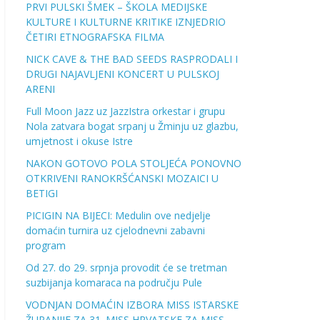
PRVI PULSKI ŠMEK – ŠKOLA MEDIJSKE
KULTURE I KULTURNE KRITIKE IZNJEDRIO
ČETIRI ETNOGRAFSKA FILMA
NICK CAVE & THE BAD SEEDS RASPRODALI I
DRUGI NAJAVLJENI KONCERT U PULSKOJ
ARENI
Full Moon Jazz uz JazzIstra orkestar i grupu
Nola zatvara bogat srpanj u Žminju uz glazbu,
umjetnost i okuse Istre
NAKON GOTOVO POLA STOLJEĆA PONOVNO
OTKRIVENI RANOKRŠĆANSKI MOZAICI U
BETIGI
PICIGIN NA BIJECI: Medulin ove nedjelje
domaćin turnira uz cjelodnevni zabavni
program
Od 27. do 29. srpnja provodit će se tretman
suzbijanja komaraca na području Pule
VODNJAN DOMAĆIN IZBORA MISS ISTARSKE
ŽUPANIJE ZA 31. MISS HRVATSKE ZA MISS