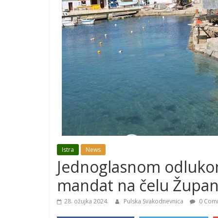
Istra
News
Jednoglasnom odlukom
mandat na čelu Župani
28. ožujka 2024.
Pulska Svakodnevnica
0 Com