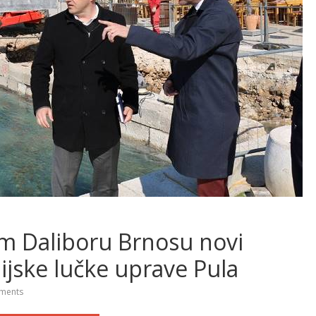
 Daliboru Brnosu novi
jske lučke uprave Pula
ments