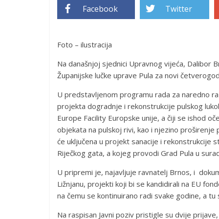
Facebook
Twitter
Foto – ilustracija
Na današnjoj sjednici Upravnog vijeća, Dalibor
Županijske lučke uprave Pula za novi četverogod
U predstavljenom programu rada za naredno razdo
projekta dogradnje i rekonstrukcije pulskog luko
Europe Facility Europske unije, a čiji se ishod oč
objekata na pulskoj rivi, kao i njezino proširenj
će uključena u projekt sanacije i rekonstrukcije 
Riječkog gata, a kojeg provodi Grad Pula u surad
U pripremi je, najavljuje ravnatelj Brnos, i doku
Ližnjanu, projekti koji bi se kandidirali na EU 
na čemu se kontinuirano radi svake godine, a tu s
Na raspisan Javni poziv pristigle su dvije prijav