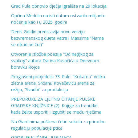
Grad Pula obnovio dječja igrališta na 29 lokacija
Općina Medulin na isti datum ostvarila milijunto
noćenje kao i u 2025. godini
Denis Goldin predstavlja novu verziju
bezvremenskog dueta Vatre i Massima “Nama
se nikud ne žuri”
Otvorenje izložbe poezije “Od ne(i)kog za
svakog” autora Darina Kusačića u Dnevnom
boravku Rojca
Proglašeni pobjednici 73. Pule: “Kokama” Velika
zlatna arena, Srđanu Kovačeviću arena za
režiju, “Svadbi” za produkciju
PREPORUKE ZA LJETNO ČITANJE PULSKE
GRADSKE KNJIŽNICE (2): Knjige za trenutke
kada želite usporiti i izgubiti se među riječima
Na Giardinima puštena četiri sokola za prirodnu
regulaciju populacije ptica
GROBLJE KUĆNIH LJUBIMACA