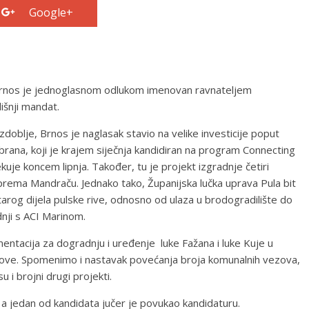
Google+
 Brnos je jednoglasnom odlukom imenovan ravnateljem
išnji mandat.
blje, Brnos je naglasak stavio na velike investicije poput
brana, koji je krajem siječnja kandidiran na program Connecting
ekuje koncem lipnja. Također, tu je projekt izgradnje četiri
e prema Mandraču. Jednako tako, Županijska lučka uprava Pula bit
starog dijela pulske rive, odnosno od ulaza u brodogradilište do
nji s ACI Marinom.
mentacija za dogradnju i uređenje luke Fažana i luke Kuje u
fondove. Spomenimo i nastavak povećanja broja komunalnih vezova,
u i brojni drugi projekti.
e, a jedan od kandidata jučer je povukao kandidaturu.