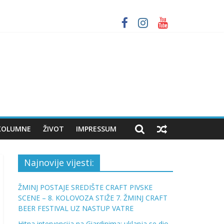
RAFT BEER FESTIVAL UZ NASTUP VATRE
nja svijesti o zdravlju
KOLUMNE
ŽIVOT
IMPRESSUM
Najnovije vijesti:
ŽMINJ POSTAJE SREDIŠTE CRAFT PIVSKE
SCENE – 8. KOLOVOZA STIŽE 7. ŽMINJ CRAFT
BEER FESTIVAL UZ NASTUP VATRE
Hitna intervencija na Giardinima: uklanja se dio