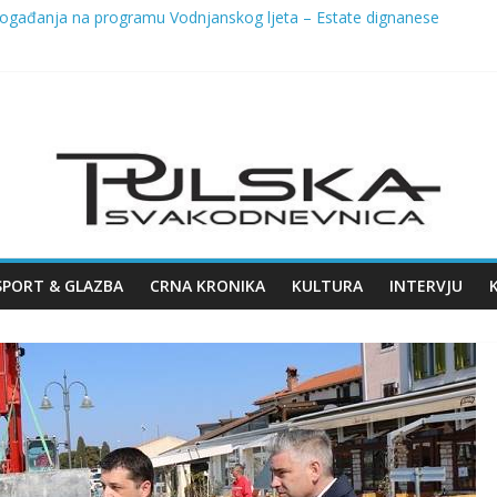
ogađanja na programu Vodnjanskog ljeta – Estate dignanese
 SREDIŠTE CRAFT PIVSKE SCENE – 8. KOLOVOZA STIŽE 7. ŽMINJ C
ja na Giardinima: uklanja se dio ladonje zbog sigurnosti građana
2026. u Puli
e Podcast – mjesto otvorenih razgovora, dijeljenja iskustava i podiza
SPORT & GLAZBA
CRNA KRONIKA
KULTURA
INTERVJU