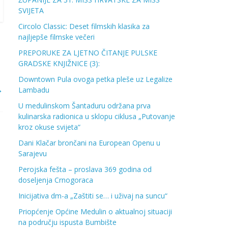
SVIJETA
Circolo Classic: Deset filmskih klasika za
najljepše filmske večeri
PREPORUKE ZA LJETNO ČITANJE PULSKE
GRADSKE KNJIŽNICE (3):
Downtown Pula ovoga petka pleše uz Legalize
→
Lambadu
U medulinskom Šantaduru održana prva
kulinarska radionica u sklopu ciklusa „Putovanje
kroz okuse svijeta“
Dani Klačar brončani na European Openu u
Sarajevu
Perojska fešta – proslava 369 godina od
doseljenja Crnogoraca
Inicijativa dm-a „Zaštiti se… i uživaj na suncu“
Priopćenje Općine Medulin o aktualnoj situaciji
na području ispusta Bumbište