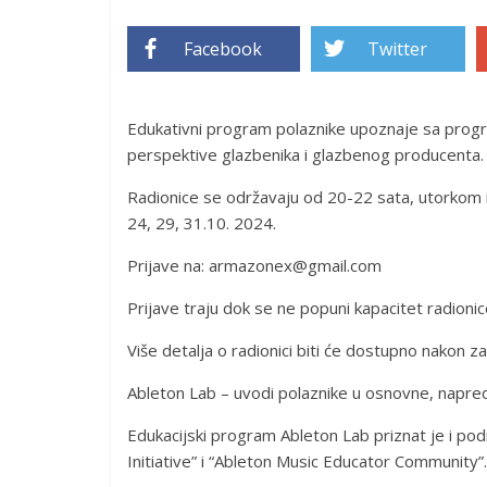
Facebook
Twitter
Edukativni program polaznike upoznaje sa progr
perspektive glazbenika i glazbenog producenta.
Radionice se održavaju od 20-22 sata, utorkom i
24, 29, 31.10. 2024.
Prijave na: armazonex@gmail.com
Prijave traju dok se ne popuni kapacitet radionic
Više detalja o radionici biti će dostupno nakon za
Ableton Lab – uvodi polaznike u osnovne, napre
Edukacijski program Ableton Lab priznat je i p
Initiative” i “Ableton Music Educator Community”.