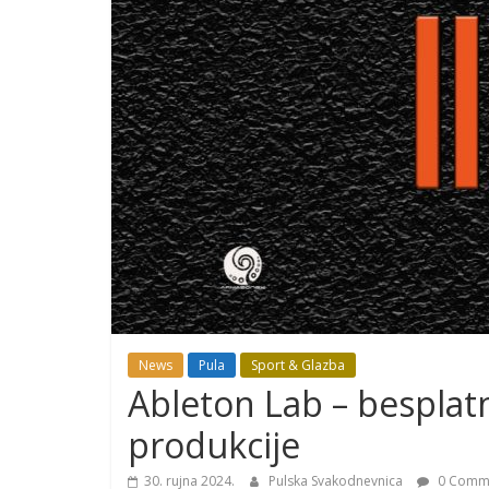
News
Pula
Sport & Glazba
Ableton Lab – besplat
produkcije
30. rujna 2024.
Pulska Svakodnevnica
0 Comm