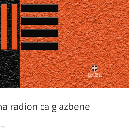
na radionica glazbene
ents