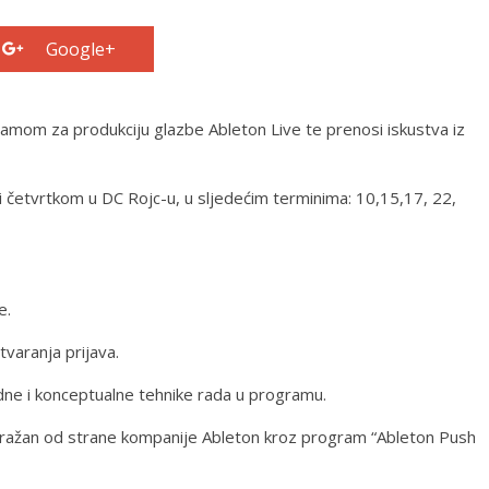
Google+
amom za produkciju glazbe Ableton Live te prenosi iskustva iz
 četvrtkom u DC Rojc-u, u sljedećim terminima: 10,15,17, 22,
e.
tvaranja prijava.
dne i konceptualne tehnike rada u programu.
odražan od strane kompanije Ableton kroz program “Ableton Push