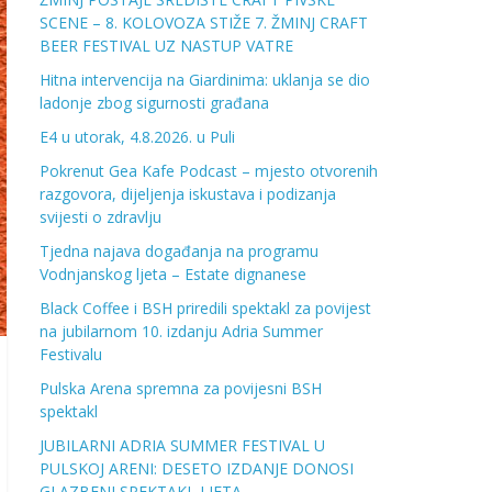
SCENE – 8. KOLOVOZA STIŽE 7. ŽMINJ CRAFT
BEER FESTIVAL UZ NASTUP VATRE
Hitna intervencija na Giardinima: uklanja se dio
ladonje zbog sigurnosti građana
E4 u utorak, 4.8.2026. u Puli
Pokrenut Gea Kafe Podcast – mjesto otvorenih
razgovora, dijeljenja iskustava i podizanja
svijesti o zdravlju
Tjedna najava događanja na programu
Vodnjanskog ljeta – Estate dignanese
Black Coffee i BSH priredili spektakl za povijest
na jubilarnom 10. izdanju Adria Summer
Festivalu
Pulska Arena spremna za povijesni BSH
spektakl
JUBILARNI ADRIA SUMMER FESTIVAL U
PULSKOJ ARENI: DESETO IZDANJE DONOSI
GLAZBENI SPEKTAKL LJETA