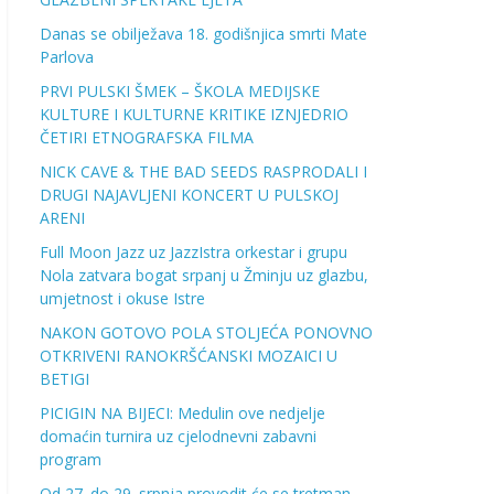
Danas se obilježava 18. godišnjica smrti Mate
Parlova
PRVI PULSKI ŠMEK – ŠKOLA MEDIJSKE
KULTURE I KULTURNE KRITIKE IZNJEDRIO
ČETIRI ETNOGRAFSKA FILMA
NICK CAVE & THE BAD SEEDS RASPRODALI I
DRUGI NAJAVLJENI KONCERT U PULSKOJ
ARENI
Full Moon Jazz uz JazzIstra orkestar i grupu
Nola zatvara bogat srpanj u Žminju uz glazbu,
umjetnost i okuse Istre
NAKON GOTOVO POLA STOLJEĆA PONOVNO
OTKRIVENI RANOKRŠĆANSKI MOZAICI U
BETIGI
PICIGIN NA BIJECI: Medulin ove nedjelje
domaćin turnira uz cjelodnevni zabavni
program
Od 27. do 29. srpnja provodit će se tretman