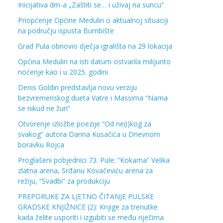
Inicijativa dm-a „Zaštiti se… i uživaj na suncu“
Priopćenje Općine Medulin o aktualnoj situaciji
na području ispusta Bumbište
Grad Pula obnovio dječja igrališta na 29 lokacija
Općina Medulin na isti datum ostvarila milijunto
noćenje kao i u 2025. godini
Denis Goldin predstavlja novu verziju
bezvremenskog dueta Vatre i Massima “Nama
se nikud ne žuri”
Otvorenje izložbe poezije “Od ne(i)kog za
svakog” autora Darina Kusačića u Dnevnom
boravku Rojca
Proglašeni pobjednici 73. Pule: “Kokama” Velika
zlatna arena, Srđanu Kovačeviću arena za
režiju, “Svadbi” za produkciju
PREPORUKE ZA LJETNO ČITANJE PULSKE
GRADSKE KNJIŽNICE (2): Knjige za trenutke
kada želite usporiti i izgubiti se među riječima