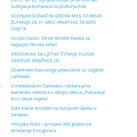
suzbijanja komaraca na području Pule
VODNJAN DOMAĆIN IZBORA MISS ISTARSKE
ŽUPANIJE ZA 31. MISS HRVATSKE ZA MISS
SVIJETA
Circolo Classic: Deset filmskih klasika za
najljepše filmske večeri
PREPORUKE ZA LJETNO ČITANJE PULSKE
GRADSKE KNJIŽNICE (3):
Downtown Pula ovoga petka pleše uz Legalize
Lambadu
→
U medulinskom Šantaduru održana prva
kulinarska radionica u sklopu ciklusa „Putovanje
kroz okuse svijeta“
Dani Klačar brončani na European Openu u
Sarajevu
Perojska fešta – proslava 369 godina od
doseljenja Crnogoraca