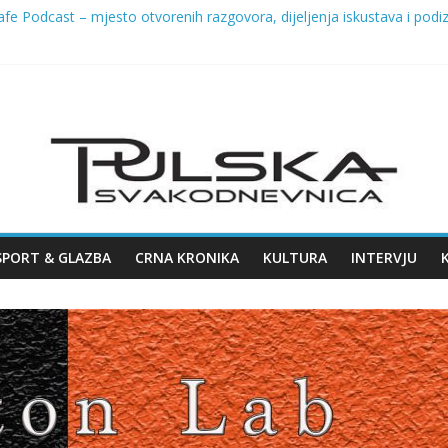
e Podcast – mjesto otvorenih razgovora, dijeljenja iskustava i podiza
bilježila Dan pobjede i domovinske zahvalnosti te Dan hrvatskih bran
 SREDIŠTE CRAFT PIVSKE SCENE – 8. KOLOVOZA STIŽE 7. ŽMINJ C
ja na Giardinima: uklanja se dio ladonje zbog sigurnosti građana
2026. u Puli
SPORT & GLAZBA
CRNA KRONIKA
KULTURA
INTERVJU