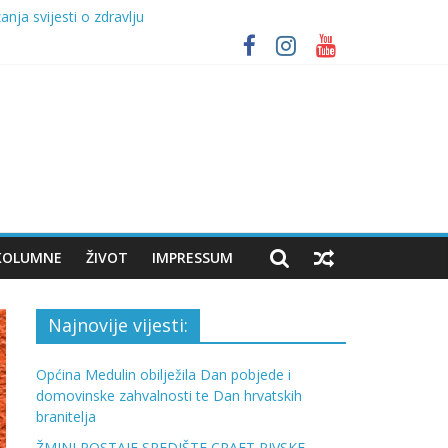
nja svijesti o zdravlju
itelja
RAFT BEER FESTIVAL UZ NASTUP VATRE
KOLUMNE
ŽIVOT
IMPRESSUM
Najnovije vijesti:
Općina Medulin obilježila Dan pobjede i
domovinske zahvalnosti te Dan hrvatskih
branitelja
ŽMINJ POSTAJE SREDIŠTE CRAFT PIVSKE