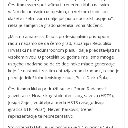
Čestitam svim sportašima i trenerima kluba na svim
vašim dosadašnjim uspjesima, na velikom trudu koji
ulažete i želim vam i dalje još puno sportskih uspjeha“,
rekla je zamjenica gradonačelnika Ivona Močenić.
„Mi smo amaterski Klub s profesionalnim pristupom
radu i nadamo se da ćemo grad, županiju i Republiku
Hrvatsku na međunarodnom planu i dalje predstavljati na
visokom nivou. U proteklih 50 godina imali smo mnoge
uspjehe i nadamo se da će doći neke mlade generacije
koje će nastaviti s istim entuzijazmom i radom“, rekao je
predsjednik Stolnoteniskog kluba „Pula“ Darko Šplajt.
Čestitkama klubu pridružili su se i Goran Radanović,
glavni tajnik Hrvatskog stolnoteniskog saveza (HSTS),
Josipa Zajec, voditeljica ureda HSTS (višegodišnja
igračica STK “Pula”), Neven Karković, trener
reprezentacije te reprezentativci.
Stolnoteniski klub „Pula“ osnovan je 17. prosinca 1974.