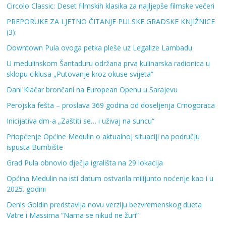
Circolo Classic: Deset filmskih klasika za najljepše filmske večeri
PREPORUKE ZA LJETNO ČITANJE PULSKE GRADSKE KNJIŽNICE
(3):
Downtown Pula ovoga petka pleše uz Legalize Lambadu
U medulinskom Šantaduru održana prva kulinarska radionica u
sklopu ciklusa „Putovanje kroz okuse svijeta“
Dani Klačar brončani na European Openu u Sarajevu
Perojska fešta – proslava 369 godina od doseljenja Crnogoraca
Inicijativa dm-a „Zaštiti se… i uživaj na suncu“
Priopćenje Općine Medulin o aktualnoj situaciji na području
ispusta Bumbište
Grad Pula obnovio dječja igrališta na 29 lokacija
Općina Medulin na isti datum ostvarila milijunto noćenje kao i u
2025. godini
Denis Goldin predstavlja novu verziju bezvremenskog dueta
Vatre i Massima “Nama se nikud ne žuri”