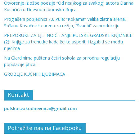
Otvorenje izložbe poezije “Od ne(i)kog za svakog” autora Darina
Kusačića u Dnevnom boravku Rojca
Proglašeni pobjednici 73. Pule: “Kokama” Velika zlatna arena,
Srđanu Kovačeviću arena za režiju, “Svadbi” za produkciju
PREPORUKE ZA LJETNO ČITANJE PULSKE GRADSKE KNJIŽNICE
(2): Knjige za trenutke kada želite usporiti i izgubiti se među
riječima
Na Giardinima puštena četiri sokola za prirodnu regulaciju
populacije ptica
GROBLJE KUĆNIH LJUBIMACA
Kontakt
pulskasvakodnevnica@gmail.com
Potražite nas na Facebooku