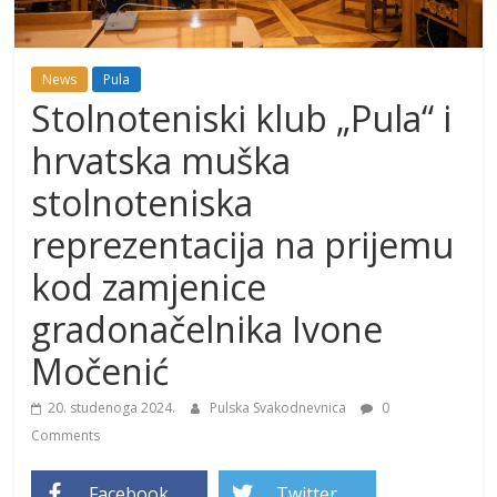
News
Pula
Stolnoteniski klub „Pula“ i
hrvatska muška
stolnoteniska
reprezentacija na prijemu
kod zamjenice
gradonačelnika Ivone
Močenić
20. studenoga 2024.
Pulska Svakodnevnica
0
Comments
Facebook
Twitter