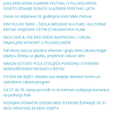
JUBILARNI ADRIA SUMMER FESTIVAL U PULSKOJ ARENI:
DESETO IZDANJE DONOSI GLAZBENI SPEKTAKL LJETA
Danas se obilježava 18. godišnjica smrti Mate Parlova
PRVI PULSKI ŠMEK – ŠKOLA MEDIJSKE KULTURE I KULTURNE
KRITIKE IZNJEDRIO ČETIRI ETNOGRAFSKA FILMA
NICK CAVE & THE BAD SEEDS RASPRODALI I DRUGI
NAJAVLJENI KONCERT U PULSKOJ ARENI
Full Moon Jazz uz JazzIstra orkestar i grupu Nola zatvara bogat
srpanj u Žminju uz glazbu, umjetnost i okuse Istre
NAKON GOTOVO POLA STOLJEĆA PONOVNO OTKRIVENI
RANOKRŠĆANSKI MOZAICI U BETIGI
PICIGIN NA BIJECI: Medulin ove nedjelje domaćin turnira uz
cjelodnevni zabavni program
Od 27. do 29. srpnja provodit će se tretman suzbijanja komaraca
na području Pule
VODNJAN DOMAĆIN IZBORA MISS ISTARSKE ŽUPANIJE ZA 31.
MISS HRVATSKE ZA MISS SVIJETA