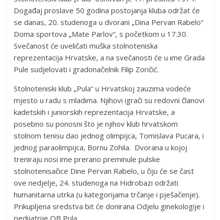
Događaj proslave 50 godina postojanja kluba održat će
se danas, 20. studenoga u dvorani „Dina Pervan Rabelo“
Doma sportova „Mate Parlov“, s početkom u 17.30.
Svečanost će uveličati muška stolnoteniska
reprezentacija Hrvatske, a na svečanosti će u ime Grada
Pule sudjelovati i gradonačelnik Filip Zoričić.
Stolnoteniski klub „Pula“ u Hrvatskoj zauzima vodeće
mjesto u radu s mladima. Njihovi igrači su redovni članovi
kadetskih i juniorskih reprezentacija Hrvatske, a
posebno su ponosni što je njihov klub hrvatskom
stolnom tenisu dao jednog olimpijca, Tomislava Pucara, i
jednog paraolimpijca, Bornu Zohila. Dvorana u kojoj
treniraju nosi ime prerano preminule pulske
stolnotenisačice Dine Pervan Rabelo, u čiju će se čast
ove nedjelje, 24. studenoga na Hidrobazi održati
humanitarna utrka (u kategorijama trčanje i pješačenje).
Prikupljena sredstva bit će donirana Odjelu ginekologije i
pedijatrije OB Pula.