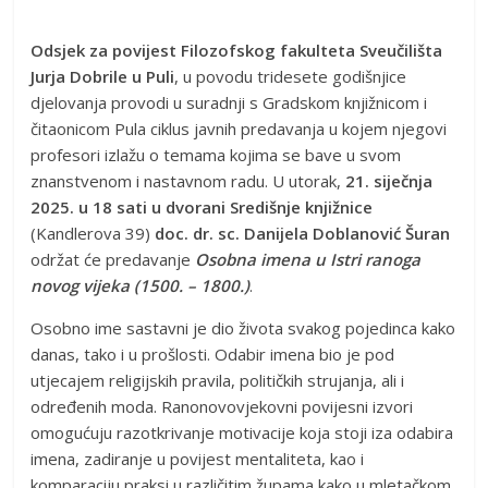
Odsjek za povijest Filozofskog fakulteta Sveučilišta
Jurja Dobrile u Puli
, u povodu tridesete godišnjice
djelovanja provodi u suradnji s Gradskom knjižnicom i
čitaonicom Pula ciklus javnih predavanja u kojem njegovi
profesori izlažu o temama kojima se bave u svom
znanstvenom i nastavnom radu. U utorak,
21. siječnja
2025. u 18 sati u dvorani Središnje knjižnice
(Kandlerova 39)
doc.
dr. sc.
Danijela Doblanović Šuran
održat će predavanje
Osobna imena u Istri ranoga
novog vijeka (1500. – 1800.)
.
Osobno ime sastavni je dio života svakog pojedinca kako
danas, tako i u prošlosti. Odabir imena bio je pod
utjecajem religijskih pravila, političkih strujanja, ali i
određenih moda. Ranonovovjekovni povijesni izvori
omogućuju razotkrivanje motivacije koja stoji iza odabira
imena, zadiranje u povijest mentaliteta, kao i
komparaciju praksi u različitim župama kako u mletačkom,