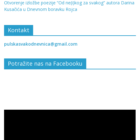
Otvorenje izložbe poezije “Od ne(i)kog za svakog” autora Darina
Kusačića u Dnevnom boravku Rojca
Kontakt
pulskasvakodnevnica@gmail.com
Potražite nas na Facebooku