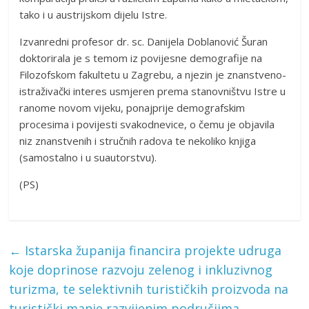
tako i u austrijskom dijelu Istre.
Izvanredni profesor dr. sc. Danijela Doblanović Šuran
doktorirala je s temom iz povijesne demografije na
Filozofskom fakultetu u Zagrebu, a njezin je znanstveno-
istraživački interes usmjeren prema stanovništvu Istre u
ranome novom vijeku, ponajprije demografskim
procesima i povijesti svakodnevice, o čemu je objavila
niz znanstvenih i stručnih radova te nekoliko knjiga
(samostalno i u suautorstvu).
(PS)
←
Istarska županija financira projekte udruga
koje doprinose razvoju zelenog i inkluzivnog
turizma, te selektivnih turističkih proizvoda na
turistički manje razvijenim područjima