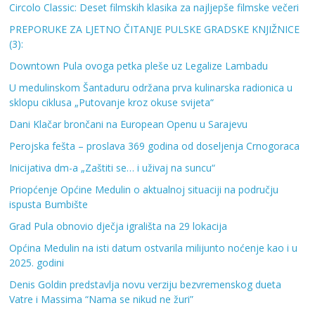
Circolo Classic: Deset filmskih klasika za najljepše filmske večeri
PREPORUKE ZA LJETNO ČITANJE PULSKE GRADSKE KNJIŽNICE
(3):
Downtown Pula ovoga petka pleše uz Legalize Lambadu
U medulinskom Šantaduru održana prva kulinarska radionica u
sklopu ciklusa „Putovanje kroz okuse svijeta“
Dani Klačar brončani na European Openu u Sarajevu
Perojska fešta – proslava 369 godina od doseljenja Crnogoraca
Inicijativa dm-a „Zaštiti se… i uživaj na suncu“
Priopćenje Općine Medulin o aktualnoj situaciji na području
ispusta Bumbište
Grad Pula obnovio dječja igrališta na 29 lokacija
Općina Medulin na isti datum ostvarila milijunto noćenje kao i u
2025. godini
Denis Goldin predstavlja novu verziju bezvremenskog dueta
Vatre i Massima “Nama se nikud ne žuri”