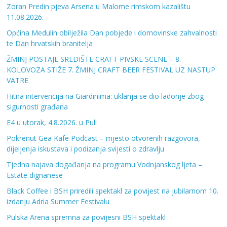
Zoran Predin pjeva Arsena u Malome rimskom kazalištu
11.08.2026.
Općina Medulin obilježila Dan pobjede i domovinske zahvalnosti
te Dan hrvatskih branitelja
ŽMINJ POSTAJE SREDIŠTE CRAFT PIVSKE SCENE – 8.
KOLOVOZA STIŽE 7. ŽMINJ CRAFT BEER FESTIVAL UZ NASTUP
VATRE
Hitna intervencija na Giardinima: uklanja se dio ladonje zbog
sigurnosti građana
E4 u utorak, 4.8.2026. u Puli
Pokrenut Gea Kafe Podcast – mjesto otvorenih razgovora,
dijeljenja iskustava i podizanja svijesti o zdravlju
Tjedna najava događanja na programu Vodnjanskog ljeta –
Estate dignanese
Black Coffee i BSH priredili spektakl za povijest na jubilarnom 10.
izdanju Adria Summer Festivalu
Pulska Arena spremna za povijesni BSH spektakl