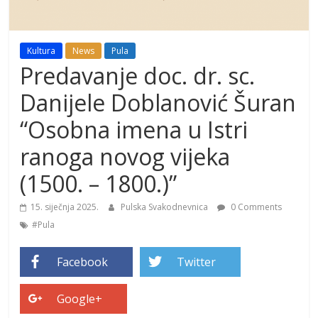
Kultura
News
Pula
Predavanje doc. dr. sc.
Danijele Doblanović Šuran
“Osobna imena u Istri
ranoga novog vijeka
(1500. – 1800.)”
15. siječnja 2025.
Pulska Svakodnevnica
0 Comments
#Pula
Facebook
Twitter
Google+