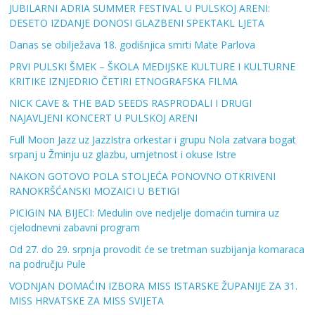
JUBILARNI ADRIA SUMMER FESTIVAL U PULSKOJ ARENI:
DESETO IZDANJE DONOSI GLAZBENI SPEKTAKL LJETA
Danas se obilježava 18. godišnjica smrti Mate Parlova
PRVI PULSKI ŠMEK – ŠKOLA MEDIJSKE KULTURE I KULTURNE
KRITIKE IZNJEDRIO ČETIRI ETNOGRAFSKA FILMA
NICK CAVE & THE BAD SEEDS RASPRODALI I DRUGI
NAJAVLJENI KONCERT U PULSKOJ ARENI
Full Moon Jazz uz JazzIstra orkestar i grupu Nola zatvara bogat
srpanj u Žminju uz glazbu, umjetnost i okuse Istre
NAKON GOTOVO POLA STOLJEĆA PONOVNO OTKRIVENI
RANOKRŠĆANSKI MOZAICI U BETIGI
PICIGIN NA BIJECI: Medulin ove nedjelje domaćin turnira uz
cjelodnevni zabavni program
Od 27. do 29. srpnja provodit će se tretman suzbijanja komaraca
na području Pule
VODNJAN DOMAĆIN IZBORA MISS ISTARSKE ŽUPANIJE ZA 31.
MISS HRVATSKE ZA MISS SVIJETA