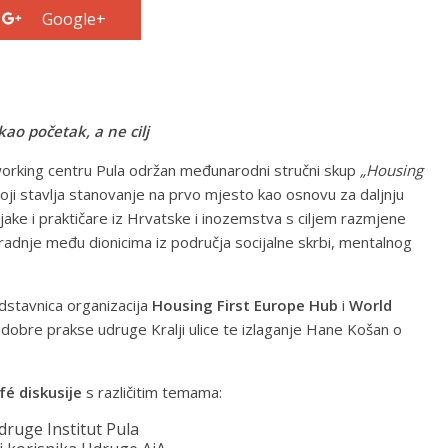
Google+
ao početak, a ne cilj
oworking centru Pula održan međunarodni stručni skup
„Housing
koji stavlja stanovanje na prvo mjesto kao osnovu za daljnju
jake i praktičare iz Hrvatske i inozemstva s ciljem razmjene
uradnje među dionicima iz područja socijalne skrbi, mentalnog
edstavnica organizacija
Housing First Europe Hub
i
World
er dobre prakse udruge Kralji ulice te izlaganje Hane Košan o
fé diskusije
s različitim temama:
druge Institut Pula