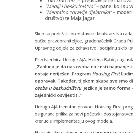
“Tko smo mi?”
– predstavljanje članova 
“Mediji i beskućništvo”
– panel koji su vo
“Mentalno zdravlje djelatnika”
– moderir
društvo) te Maja Jagar
Skup su podržali i predstavnici Ministarstva rada,
pučke pravobraniteljice, gradonačelnik Grada Pul
Upravnog odjela za zdravstvo i socijalnu skrb Is
Predsjednica Udruge AjA, Helena Babić, naglasila
„Zabluda je da nas osoba na cesti najmanje k
ostaje neriješen. Program
Housing First
ljudi
oporavak. Također, tijekom skupa sve smo dio
osoba u beskućništvu
. Jezik nije samo forma
zajednički osvijestiti.“
Udruga AjA trenutno provodi Housing First pro
osigurana prilika za novi početak i dostojanstven 
krenuo u implementaciju ovog modela.
Na kraju skupa donesene su i
preporuke za dalj