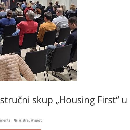
ručni skup „Housing First“ u
,
ments
#istra
#vijesti