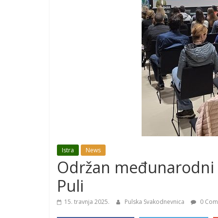
Istra
News
Održan međunarodni st
Puli
15. travnja 2025.
Pulska Svakodnevnica
0 Com