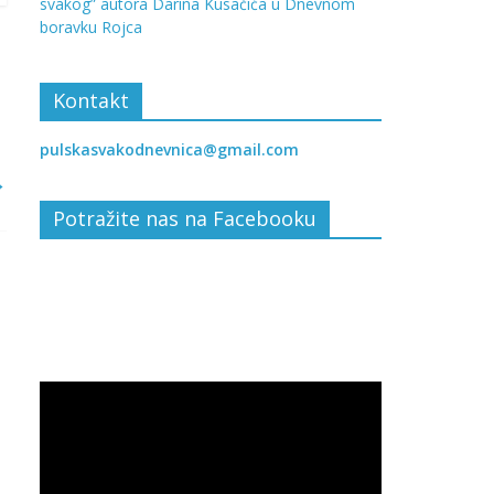
svakog” autora Darina Kusačića u Dnevnom
boravku Rojca
Kontakt
pulskasvakodnevnica@gmail.com
→
Potražite nas na Facebooku