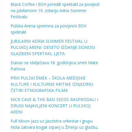
Black Coffee i BSH priredili spektakl za povijest
na jubilarnom 10. izdanju Adria Summer
Festivalu
Pulska Arena spremna za povijesni BSH
spektakl
JUBILARNI ADRIA SUMMER FESTIVAL U
PULSKOJ ARENI: DESETO IZDANJE DONOSI
GLAZBENI SPEKTAKL LJETA
Danas se obilježava 18. godišnjica smrti Mate
Parlova
PRVI PULSKI ŠMEK – ŠKOLA MEDIJSKE
KULTURE I KULTURNE KRITIKE IZNJEDRIO
ČETIRI ETNOGRAFSKA FILMA
NICK CAVE & THE BAD SEEDS RASPRODALI I
DRUGI NAJAVLJENI KONCERT U PULSKOJ
ARENI
Full Moon Jazz uz JazzIstra orkestar i grupu
Nola zatvara bogat srpanj u Žminju uz glazbu,