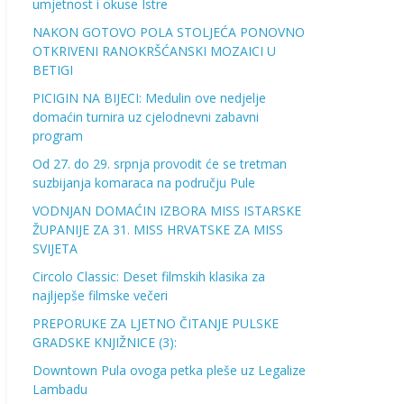
umjetnost i okuse Istre
NAKON GOTOVO POLA STOLJEĆA PONOVNO
OTKRIVENI RANOKRŠĆANSKI MOZAICI U
BETIGI
PICIGIN NA BIJECI: Medulin ove nedjelje
domaćin turnira uz cjelodnevni zabavni
program
Od 27. do 29. srpnja provodit će se tretman
suzbijanja komaraca na području Pule
VODNJAN DOMAĆIN IZBORA MISS ISTARSKE
ŽUPANIJE ZA 31. MISS HRVATSKE ZA MISS
SVIJETA
Circolo Classic: Deset filmskih klasika za
najljepše filmske večeri
PREPORUKE ZA LJETNO ČITANJE PULSKE
GRADSKE KNJIŽNICE (3):
Downtown Pula ovoga petka pleše uz Legalize
Lambadu