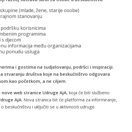
 skupine (mlade, žene, starije osobe)
 trajnom stanovanju
u podršku korisnicima
stambenim programima
i s djecom
enu informacija među organizacijama
pnu ponudu usluga
rima i gostima na sudjelovanju, podršci i inspiraciji.
ma stvaranju društva koje na beskućništvo odgovara
mom kao početkom, a ne ciljem.
e nove web stranice Udruge AjA
, koja će biti službeno
Udruge AjA
. Nova stranica bit će platforma za informiranje,
 o beskućništvu i uključiti se u aktivnosti udruge.