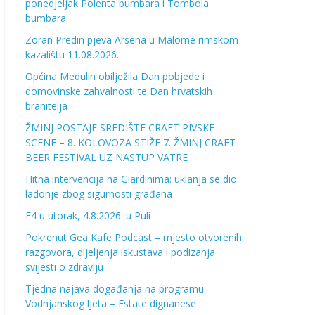
ponedjeljak Polenta bumbara i Tombola
bumbara
Zoran Predin pjeva Arsena u Malome rimskom
kazalištu 11.08.2026.
Općina Medulin obilježila Dan pobjede i
domovinske zahvalnosti te Dan hrvatskih
branitelja
ŽMINJ POSTAJE SREDIŠTE CRAFT PIVSKE
SCENE – 8. KOLOVOZA STIŽE 7. ŽMINJ CRAFT
BEER FESTIVAL UZ NASTUP VATRE
Hitna intervencija na Giardinima: uklanja se dio
ladonje zbog sigurnosti građana
E4 u utorak, 4.8.2026. u Puli
Pokrenut Gea Kafe Podcast – mjesto otvorenih
razgovora, dijeljenja iskustava i podizanja
svijesti o zdravlju
Tjedna najava događanja na programu
Vodnjanskog ljeta – Estate dignanese