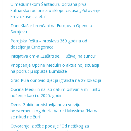
U medulinskom Šantaduru održana prva
kulinarska radionica u sklopu ciklusa „Putovanje
kroz okuse svijeta“
Dani Klačar brončani na European Openu u
Sarajevu
Perojska fešta – proslava 369 godina od
doseljenja Crnogoraca
Inicijativa dm-a „Zaštiti se… i uživaj na suncu“
Priopćenje Općine Medulin o aktualnoj situaciji
na području ispusta Bumbište
Grad Pula obnovio dječja igrališta na 29 lokacija
Općina Medulin na isti datum ostvarila milijunto
noćenje kao i u 2025. godini
Denis Goldin predstavlja novu verziju
bezvremenskog dueta Vatre i Massima “Nama
se nikud ne žuri”
Otvorenje izložbe poezije “Od ne(i)kog za