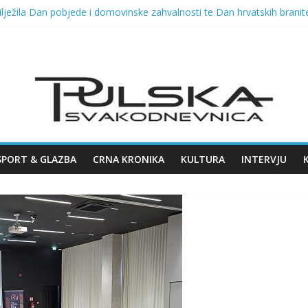
lježila Dan pobjede i domovinske zahvalnosti te Dan hrvatskih branite
VELIKOG KONCERTA HARISA DŽINOVIĆA U PULSKOJ ARENI
026. u Opatiji!
a fešta i Dražen Zečić, u ponedjeljak Polenta bumbara i Tombola 
a Arsena u Malome rimskom kazalištu 11.08.2026.
SPORT & GLAZBA
CRNA KRONIKA
KULTURA
INTERVJU