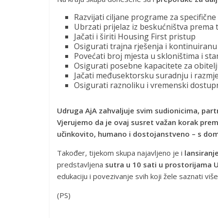
Razvijati ciljane programe za specifične
Ubrzati prijelaz iz beskućništva prema
Jačati i širiti Housing First pristup
Osigurati trajna rješenja i kontinuiran
Povećati broj mjesta u skloništima i 
Osigurati posebne kapacitete za obitelj
Jačati međusektorsku suradnju i razmj
Osigurati raznoliku i vremenski dostu
Udruga AjA zahvaljuje svim sudionicima, partne
Vjerujemo da je ovaj susret važan korak pre
učinkovito, humano i dostojanstveno – s do
Također, tijekom skupa najavljeno je i
lansiranj
predstavljena
sutra u 10 sati u prostorijama 
edukaciju i povezivanje svih koji žele saznati više
(PS)