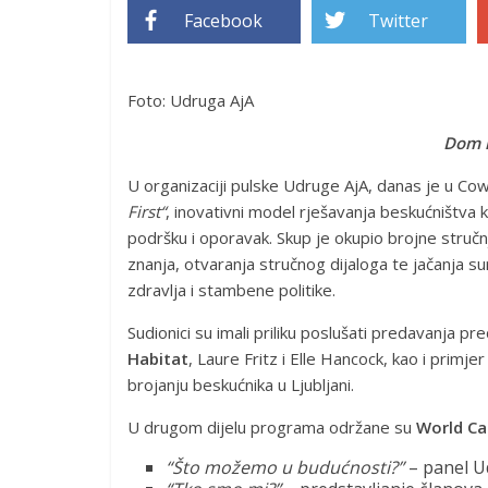
Facebook
Twitter
Foto: Udruga AjA
Dom k
U organizaciji pulske Udruge AjA, danas je u C
First“
, inovativni model rješavanja beskućništva 
podršku i oporavak. Skup je okupio brojne stručn
znanja, otvaranja stručnog dijaloga te jačanja s
zdravlja i stambene politike.
Sudionici su imali priliku poslušati predavanja pr
Habitat
, Laure Fritz i Elle Hancock, kao i primj
brojanju beskućnika u Ljubljani.
U drugom dijelu programa održane su
World Ca
“Što možemo u budućnosti?”
– panel U