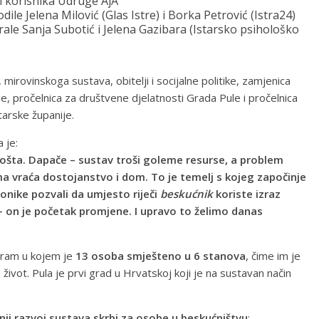
i korisnika Udruge AjA
dile Jelena Milović (Glas Istre) i Borka Petrović (Istra24)
ale Sanja Subotić i Jelena Gazibara (Istarsko psihološko
 mirovinskoga sustava, obitelji i socijalne politike, zamjenica
e, pročelnica za društvene djelatnosti Grada Pule i pročelnica
tarske županije.
 je:
ošta. Dapače – sustav troši goleme resurse, a problem
ma vraća dostojanstvo i dom. To je temelj s kojeg započinje
nike pozvali da umjesto riječi
beskućnik
koriste izraz
 – on je početak promjene. I upravo to želimo danas
gram u kojem je
13 osoba smješteno u 6 stanova
, čime im je
život. Pula je prvi grad u Hrvatskoj koji je na sustavan način
nji razvoj sustava skrbi za osobe u beskućništvu
: