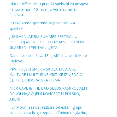
Black Coffee i BSH priredili spektakl za povijest
na jubilarnom 10. izdanju Adria Summer
Festivalu
Pulska Arena spremna za povijesni BSH
spektakl
JUBILARNI ADRIA SUMMER FESTIVAL U
PULSKOJ ARENI: DESETO IZDANJE DONOSI
GLAZBENI SPEKTAKL LJETA
Danas se obilježava 18. godišnjica smrti Mate
Parlova
PRVI PULSKI ŠMEK – ŠKOLA MEDIJSKE
KULTURE I KULTURNE KRITIKE IZNJEDRIO
ČETIRI ETNOGRAFSKA FILMA
NICK CAVE & THE BAD SEEDS RASPRODALI I
DRUGI NAJAVLJENI KONCERT U PULSKOJ
ARENI
Full Moon Jazz uz JazzIstra orkestar i grupu
Nola zatvara bogat srpanj u Žminju uz glazbu,