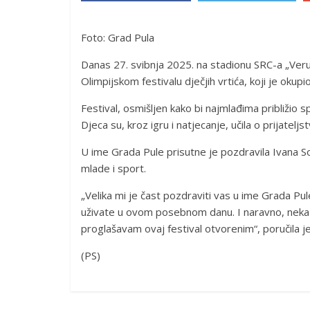
Foto: Grad Pula
Danas 27. svibnja 2025. na stadionu SRC-a „Veru
Olimpijskom festivalu dječjih vrtića, koji je oku
Festival, osmišljen kako bi najmlađima približio s
Djeca su, kroz igru i natjecanje, učila o prijateljst
U ime Grada Pule prisutne je pozdravila Ivana S
mlade i sport.
„Velika mi je čast pozdraviti vas u ime Grada Pu
uživate u ovom posebnom danu. I naravno, neka 
proglašavam ovaj festival otvorenim“, poručila j
(PS)