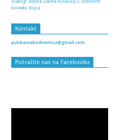
svakog” autora Darina Kusačića u Dnevnom
boravku Rojca
Kontakt
pulskasvakodnevnica@gmail.com
Potražite nas na Facebooku