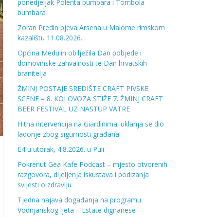
ponedjeljak Polenta bumbara i Tombola
bumbara
Zoran Predin pjeva Arsena u Malome rimskom
kazalištu 11.08.2026.
Općina Medulin obilježila Dan pobjede i
domovinske zahvalnosti te Dan hrvatskih
branitelja
ŽMINJ POSTAJE SREDIŠTE CRAFT PIVSKE
SCENE – 8. KOLOVOZA STIŽE 7. ŽMINJ CRAFT
BEER FESTIVAL UZ NASTUP VATRE
Hitna intervencija na Giardinima: uklanja se dio
ladonje zbog sigurnosti građana
E4 u utorak, 4.8.2026. u Puli
Pokrenut Gea Kafe Podcast – mjesto otvorenih
razgovora, dijeljenja iskustava i podizanja
svijesti o zdravlju
Tjedna najava događanja na programu
Vodnjanskog ljeta – Estate dignanese