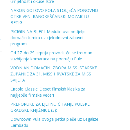
umjetnost i okuse Istre
NAKON GOTOVO POLA STOLJEĆA PONOVNO
OTKRIVENI RANOKRŠĆANSKI MOZAICI U
BETIGI
PICIGIN NA BIJECI: Medulin ove nedjelje
domaćin turnira uz cjelodnevni zabavni
→
program
Od 27. do 29. srpnja provodit će se tretman
suzbijanja komaraca na području Pule
VODNJAN DOMAĆIN IZBORA MISS ISTARSKE
ŽUPANIJE ZA 31. MISS HRVATSKE ZA MISS
SVIJETA
Circolo Classic: Deset filmskih klasika za
najljepše filmske večeri
PREPORUKE ZA LJETNO ČITANJE PULSKE
GRADSKE KNJIŽNICE (3):
Downtown Pula ovoga petka pleše uz Legalize
Lambadu