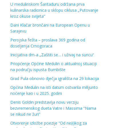
U medulinskom Šantaduru održana prva
kulinarska radionica u sklopu ciklusa „Putovanje
kroz okuse svijeta“
Dani Klačar brončani na European Openu u
Sarajevu
Perojska fešta – proslava 369 godina od
doseljenja Crnogoraca
Inicijativa dm-a „Zaštiti se… i uživaj na suncu“
Priopćenje Općine Medulin o aktualnoj situaciji
na području ispusta Bumbište
Grad Pula obnovio dječja igrališta na 29 lokacija
Općina Medulin na isti datum ostvarila milijunto
noćenje kao i u 2025. godini
Denis Goldin predstavlja novu verziju
bezvremenskog dueta Vatre i Massima “Nama
se nikud ne žuri”
Otvorenje izložbe poezije “Od ne(i)kog za