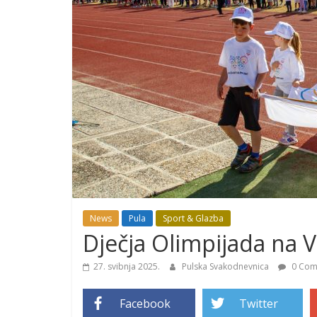
News
Pula
Sport & Glazba
Dječja Olimpijada na 
27. svibnja 2025.
Pulska Svakodnevnica
0 Com
Facebook
Twitter