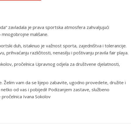
da“ zavladala je prava sportska atmosfera zahvaljujući
pio mnogobrojne mališane.
portski duh, istaknuo je važnost sporta, zajedništva i tolerancije.
vu, prihvaćanju različitosti, nenasilju i poštivanju pravila fair playa.
okolov, pročelnica Upravnog odjela za društvene djelatnosti,
le. Želim vam da se lijepo zabavite, ugodno provedete, družite i
netko od vas i pobijedi! Podizanjem zastave, službeno
e pročelnica Ivana Sokolov