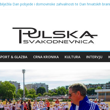
ilježila Dan pobjede i domovinske zahvalnosti te Dan hrvatskih brani
 VELIKOG KONCERTA HARISA DŽINOVIĆA U PULSKOJ ARENI
2026. u Opatiji!
ka fešta i Dražen Zečić, u ponedjeljak Polenta bumbara i Tombola
va Arsena u Malome rimskom kazalištu 11.08.2026.
SPORT & GLAZBA
CRNA KRONIKA
KULTURA
INTERVJU