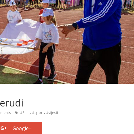
Verudi
,
,
ments
#Pula
#sport
#vijesti
Google+