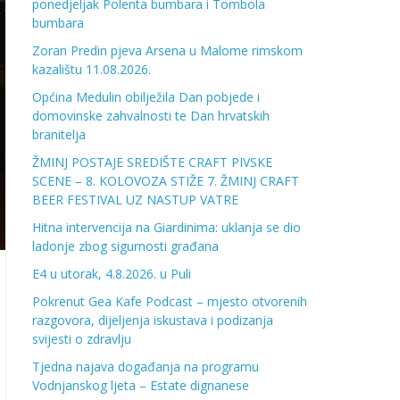
ponedjeljak Polenta bumbara i Tombola
bumbara
Zoran Predin pjeva Arsena u Malome rimskom
kazalištu 11.08.2026.
Općina Medulin obilježila Dan pobjede i
domovinske zahvalnosti te Dan hrvatskih
branitelja
ŽMINJ POSTAJE SREDIŠTE CRAFT PIVSKE
SCENE – 8. KOLOVOZA STIŽE 7. ŽMINJ CRAFT
BEER FESTIVAL UZ NASTUP VATRE
Hitna intervencija na Giardinima: uklanja se dio
ladonje zbog sigurnosti građana
E4 u utorak, 4.8.2026. u Puli
Pokrenut Gea Kafe Podcast – mjesto otvorenih
razgovora, dijeljenja iskustava i podizanja
svijesti o zdravlju
Tjedna najava događanja na programu
Vodnjanskog ljeta – Estate dignanese