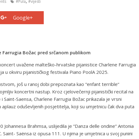
,
nts
#Pula
#vijesti
Google+
ne Farrugia Božac pred srčanom publikom
je koncert uvažene malteško-hrvatske pijanistice Charlene Farrugia
 u okviru pijanističkog festivala Piano PoolA 2025.
tvom, još u ranoj dobi prepoznata kao “enfant terrible“
jmljiv koncertni nastup. Kroz cjelovečernji pijanistički recital na
i Saint-Saensa, Charlene Farrugia Božac prikazala je vrsni
n aplauz oduševljenih posjetitelja, koji su umjetnicu čak dva puta
10 Johannesa Brahmsa, uslijedila je “Danza delle ondine“ Antonia
. Saint- Saënsa iz opusa 111. U njima je umjetnica u svoj punini