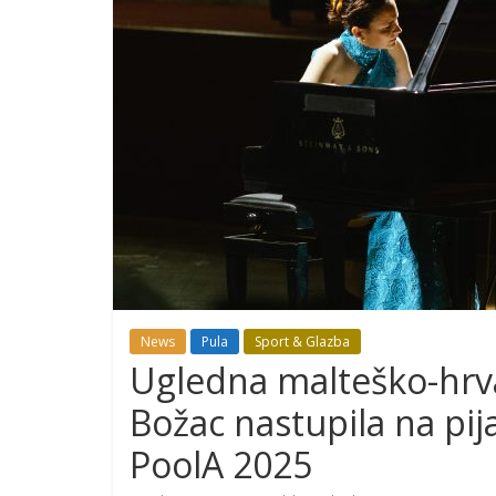
News
Pula
Sport & Glazba
Ugledna malteško-hrv
Božac nastupila na pij
PoolA 2025