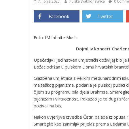
7. lipnja 2025.
Pulska Svakodnevnica
0 Comme
Facebook
Twitter
Foto: IM Infinite Music
Dojmljiv koncert Charle
Upečatljiv i jedinstven umjetnički doživljaj bio 
Božac održan u pulskom Domu hrvatskih branitelja
Glazbena umjetnica s velikim međunarodnim iskus
malteškog pijanizma, podarila je pulskoj publici do
čijem su programu bila djela Brahmsa, Smareglie 
pijanizam i virtuoznost. Pokazao je to dug i srča
pozivali na bis.
Nakon uvjerljive izvedbe Četiri balade iz opusa 
Smareglie kao zanimljiv prijelaz prema Etidama C