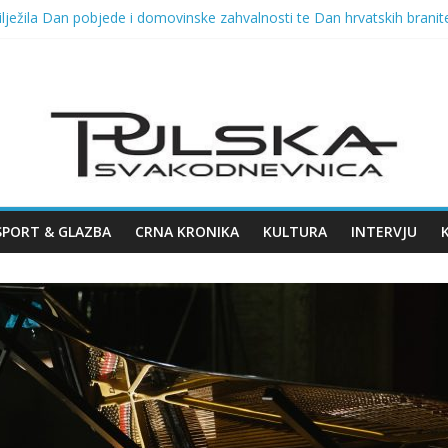
lježila Dan pobjede i domovinske zahvalnosti te Dan hrvatskih branite
VELIKOG KONCERTA HARISA DŽINOVIĆA U PULSKOJ ARENI
026. u Opatiji!
a fešta i Dražen Zečić, u ponedjeljak Polenta bumbara i Tombola 
a Arsena u Malome rimskom kazalištu 11.08.2026.
SPORT & GLAZBA
CRNA KRONIKA
KULTURA
INTERVJU