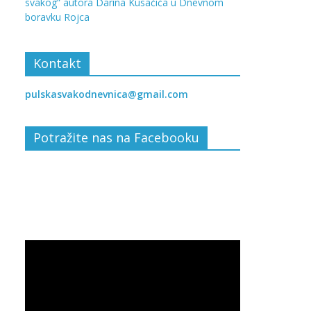
svakog” autora Darina Kusačića u Dnevnom
boravku Rojca
Kontakt
pulskasvakodnevnica@gmail.com
Potražite nas na Facebooku