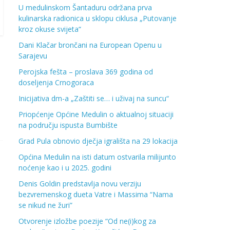
U medulinskom Šantaduru održana prva
kulinarska radionica u sklopu ciklusa „Putovanje
kroz okuse svijeta“
Dani Klačar brončani na European Openu u
Sarajevu
Perojska fešta – proslava 369 godina od
doseljenja Crnogoraca
Inicijativa dm-a „Zaštiti se… i uživaj na suncu“
Priopćenje Općine Medulin o aktualnoj situaciji
na području ispusta Bumbište
Grad Pula obnovio dječja igrališta na 29 lokacija
Općina Medulin na isti datum ostvarila milijunto
noćenje kao i u 2025. godini
Denis Goldin predstavlja novu verziju
bezvremenskog dueta Vatre i Massima “Nama
se nikud ne žuri”
Otvorenje izložbe poezije “Od ne(i)kog za