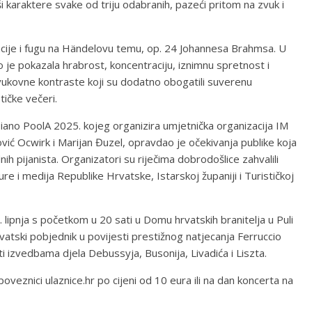
vši karaktere svake od triju odabranih, pazeći pritom na zvuk i
ijacije i fugu na Händelovu temu, op. 24 Johannesa Brahmsa. U
je pokazala hrabrost, koncentraciju, iznimnu spretnost i
zvukovne kontraste koji su dodatno obogatili suverenu
tičke večeri.
 Piano PoolA 2025. kojeg organizira umjetnička organizacija IM
anović Ocwirk i Marijan Đuzel, opravdao je očekivanja publike koja
ih pijanista. Organizatori su riječima dobrodošlice zahvalili
re i medija Republike Hrvatske, Istarskoj županiji i Turističkoj
. lipnja s početkom u 20 sati u Domu hrvatskih branitelja u Puli
hrvatski pobjednik u povijesti prestižnog natjecanja Ferruccio
ti izvedbama djela Debussyja, Busonija, Livadića i Liszta.
oveznici ulaznice.hr po cijeni od 10 eura ili na dan koncerta na