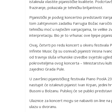
istaknula vlastite pijanističke kvalitete. Podcrta
fraziranje, pokazala je tehničku briljantnost.
Pijanistički je podvig koncertno predstaviti Var
tom zahtjevnom zadatku Farrugia Božac naročito 
tehničku moć u najtežim varijacijama, te velike 
interpretaciju. Bio je to vrhunac ove lijepe pijanis
Ovaj, četvrti po redu koncert u okviru festivala
Infinite Music čiji su osnivači pijanisti Vesna Iv
od travnja sluša vrhunske izvedbe svjetski ugledn
pokroviteljima ovog koncerta – Ministarstvu kultu
zajednici Grada Pule.
U završnici pijanističkog festivala Piano PoolA 23
nastupit će istaknuti pijanist Ivan Krpan, jedini 
Busoni u Bolzanu. Pulskoj će se publici predstavi
Ulaznice za koncert mogu se nabaviti on-line na p
ulazu u dvoranu.