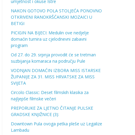
umjetnost i okuse Istre
NAKON GOTOVO POLA STOLJEĆA PONOVNO
OTKRIVENI RANOKRŠĆANSKI MOZAICI U
BETIGI
PICIGIN NA BIJECI: Medulin ove nedjelje
domaćin turnira uz cjelodnevni zabavni
program
Od 27. do 29. srpnja provodit će se tretman
suzbijanja komaraca na području Pule
VODNJAN DOMAĆIN IZBORA MISS ISTARSKE
ŽUPANIJE ZA 31. MISS HRVATSKE ZA MISS
SVIJETA
Circolo Classic: Deset filmskih klasika za
najljepše filmske večeri
PREPORUKE ZA LJETNO ČITANJE PULSKE
GRADSKE KNJIŽNICE (3):
Downtown Pula ovoga petka pleše uz Legalize
Lambadu