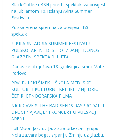
Black Coffee i BSH priredili spektakl za povijest
na jubilarnom 10. izdanju Adria Summer
Festivalu
Pulska Arena spremna za povijesni BSH
spektakl
JUBILARNI ADRIA SUMMER FESTIVAL U
PULSKOJ ARENI: DESETO IZDANJE DONOSI
GLAZBENI SPEKTAKL LJETA
Danas se obilježava 18. godišnjica smrti Mate
Parlova
PRVI PULSKI ŠMEK – ŠKOLA MEDIJSKE
KULTURE I KULTURNE KRITIKE IZNJEDRIO
ČETIRI ETNOGRAFSKA FILMA
NICK CAVE & THE BAD SEEDS RASPRODALI I
DRUGI NAJAVLJENI KONCERT U PULSKOJ
ARENI
Full Moon Jazz uz JazzIstra orkestar i grupu
Nola zatvara bogat srpanj u Žminju uz glazbu,