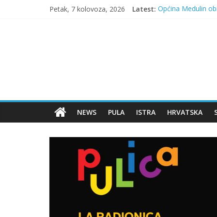
Skip
Petak, 7 kolovoza, 2026
Latest:
Općina Medulin obi
to
SEDAM DANA DO 
content
Pulska
Kathy Kelly 04.09.2
U subotu Bumbarsk
Zoran Predin pjev
Svakodnevnica
Vijesti
iz
Pule
NEWS
PULA
ISTRA
HRVATSKA
i
Istre