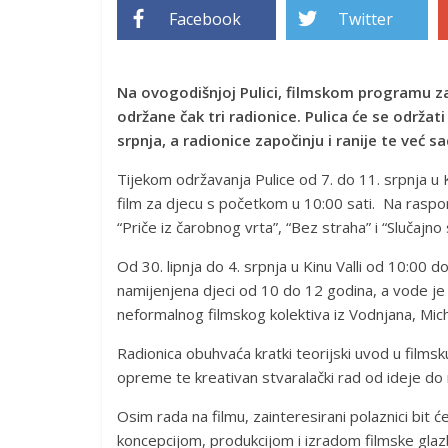
Facebook
Twitter
Na ovogodišnjoj Pulici, filmskom programu za
održane čak tri radionice. Pulica će se održat
srpnja, a radionice započinju i ranije te već 
Tijekom održavanja Pulice od 7. do 11. srpnja u 
film za djecu s početkom u 10:00 sati. Na raspore
“Priče iz čarobnog vrta”, “Bez straha” i “Slučajno
Od 30. lipnja do 4. srpnja u Kinu Valli od 10:00 
namijenjena djeci od 10 do 12 godina, a vode je
neformalnog filmskog kolektiva iz Vodnjana, Mich
Radionica obuhvaća kratki teorijski uvod u filmsk
opreme te kreativan stvaralački rad od ideje do 
Osim rada na filmu, zainteresirani polaznici bit
koncepcijom, produkcijom i izradom filmske glazbe