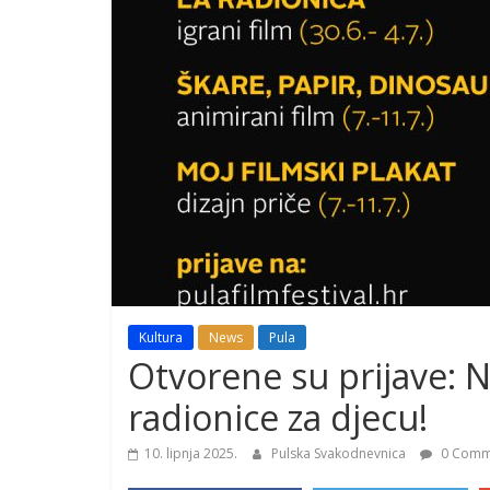
Kultura
News
Pula
Otvorene su prijave: Na
radionice za djecu!
10. lipnja 2025.
Pulska Svakodnevnica
0 Comm