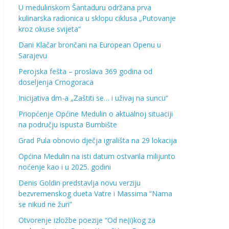
U medulinskom Šantaduru održana prva
kulinarska radionica u sklopu ciklusa „Putovanje
kroz okuse svijeta“
Dani Klačar brončani na European Openu u
Sarajevu
Perojska fešta – proslava 369 godina od
doseljenja Crnogoraca
Inicijativa dm-a „Zaštiti se… i uživaj na suncu“
Priopćenje Općine Medulin o aktualnoj situaciji
na području ispusta Bumbište
Grad Pula obnovio dječja igrališta na 29 lokacija
Općina Medulin na isti datum ostvarila milijunto
noćenje kao i u 2025. godini
Denis Goldin predstavlja novu verziju
bezvremenskog dueta Vatre i Massima “Nama
se nikud ne žuri”
Otvorenje izložbe poezije “Od ne(i)kog za