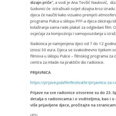
dizajn priče”
, a vodi je Ana Tevšić Nauković, diz
Sudionici će istraživati svijet dizajna kroz izradu 
djeca će naučiti kako vizualno prenijeti atmosfer
programa Pulica u sklopu PFF-a djeca skiciraju id
kolažiranja sama rade plakat za odgledani film. Ci
osjećaja za kompoziciju i samopouzdanja u izraža
Radionica je namijenjena djeci od 7 do 12 godina, 
iznosi 30 eura. Djeca se svakodnevno tijekom odr
filmova u sklopu Pulice – filmskog programa za d
centra za mlade na praktični dio radionice.
PRIJAVNICA
https://prijave.pulafilmfestival.hr/prijavnica-za-
Prijave na sve radionice otvorene su do 23. lip
detalja o radionicama i o voditeljima, kao i 
više prijavljene djece, pročitajte na stranic
(PS)