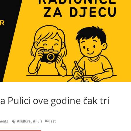
 Pulici ove godine čak tri
,
,
ents
#kultura
#Pula
#vijesti