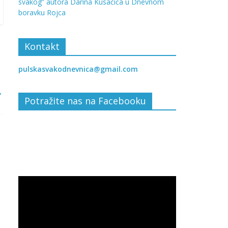
svakog” autora Darina Kusačića u Dnevnom
boravku Rojca
Kontakt
pulskasvakodnevnica@gmail.com
→
Potražite nas na Facebooku