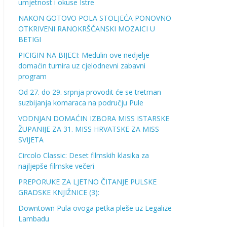
umjetnost i okuse Istre
NAKON GOTOVO POLA STOLJEĆA PONOVNO
OTKRIVENI RANOKRŠĆANSKI MOZAICI U
BETIGI
PICIGIN NA BIJECI: Medulin ove nedjelje
domaćin turnira uz cjelodnevni zabavni
program
Od 27. do 29. srpnja provodit će se tretman
suzbijanja komaraca na području Pule
VODNJAN DOMAĆIN IZBORA MISS ISTARSKE
ŽUPANIJE ZA 31. MISS HRVATSKE ZA MISS
SVIJETA
Circolo Classic: Deset filmskih klasika za
najljepše filmske večeri
PREPORUKE ZA LJETNO ČITANJE PULSKE
GRADSKE KNJIŽNICE (3):
Downtown Pula ovoga petka pleše uz Legalize
Lambadu