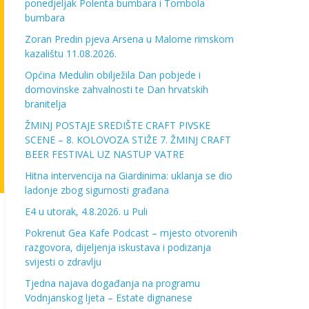
ponedjeljak Polenta bumbara i Tombola
bumbara
Zoran Predin pjeva Arsena u Malome rimskom
kazalištu 11.08.2026.
Općina Medulin obilježila Dan pobjede i
domovinske zahvalnosti te Dan hrvatskih
branitelja
ŽMINJ POSTAJE SREDIŠTE CRAFT PIVSKE
SCENE – 8. KOLOVOZA STIŽE 7. ŽMINJ CRAFT
BEER FESTIVAL UZ NASTUP VATRE
Hitna intervencija na Giardinima: uklanja se dio
ladonje zbog sigurnosti građana
E4 u utorak, 4.8.2026. u Puli
Pokrenut Gea Kafe Podcast – mjesto otvorenih
razgovora, dijeljenja iskustava i podizanja
svijesti o zdravlju
Tjedna najava događanja na programu
Vodnjanskog ljeta – Estate dignanese