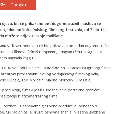
Google+
 djecu, bit će prikazano pet dugometražnih naslova te
i u tjednu početka Pulskog filmskog festivala, od 7. do 11.
sada možete prijaviti svoje mališane
Kinu Valli svakodnevno će biti prikazivan po jedan dugometražni
du su filmovi “Šišmiš Benjamin”, “Pingvin i četiri vragolanke”,
 sam napisala knjigu”.
do 14:00 sati održava se
“La Radionica”
– radionica igranog filma
 kreativni predstavnici Novog vodnjanskog filmskog vala,
ele Bulešić, Teo Morosin, Marino Morosin i Eric Ušić.
u produkciju, filmski jezik i upoznavanje potrebne tehničke
realizacije kratkometražnog filma.
 će upoznati i s osnovama glazbene produkcije, odnosno s
. Cilj radionice je pružiti osnovna znanja i vještine glazbene