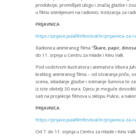
produkcije, promišljati ulogu i značaj glazbe i zvu
u filmu snimljenom na radionici. Kotizacija za radi
PRIJAVNICA
https://prijave.pulafilmfestival.hr/prijavnica-za-
Radionica animiranog filma
“Škare, papir, dinos
do 11. srpnja u Centru za mlade i Kinu Valli.
Pod vodstvom ilustratora i animatora Vibora Juhasa
kratkog animiranog filma – od stvaranja priče, o
scena, skladanje glazbe i snimanje šumova te za
iz iste obitelji 30 eura. Djecu je moguće dovodit
sati na projekcije filmova u sklopu Pulice, a nakon
PRIJAVNICA
https://prijave.pulafilmfestival.hr/prijavnica-za
Od 7. do 11. srpnja u Centru za mlade i Kinu Vall