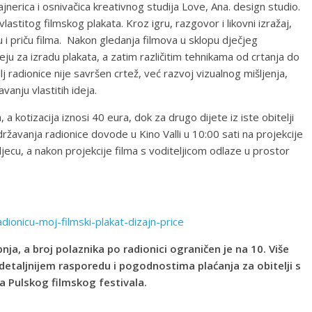
ajnerica i osnivačica kreativnog studija Love, Ana. design studio.
vlastitog filmskog plakata. Kroz igru, razgovor i likovni izražaj,
u i priču filma. Nakon gledanja filmova u sklopu dječjeg
eju za izradu plakata, a zatim različitim tehnikama od crtanja do
lj radionice nije savršen crtež, već razvoj vizualnog mišljenja,
vanju vlastitih ideja.
a kotizacija iznosi 40 eura, dok za drugo dijete iz iste obitelji
žavanja radionice dovode u Kino Valli u 10:00 sati na projekcije
jecu, a nakon projekcije filma s voditeljicom odlaze u prostor
radionicu-moj-filmski-plakat-dizajn-price
nja, a broj polaznika po radionici ograničen je na 10. Više
o detaljnijem rasporedu i pogodnostima plaćanja za obitelji s
ama Pulskog filmskog festivala.