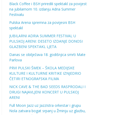
Black Coffee i BSH priredili spektakl za povijest
na jubilarnom 10. izdanju Adria Summer
Festivalu
Pulska Arena spremna za povijesni BSH
spektakl
JUBILARNI ADRIA SUMMER FESTIVAL U
PULSKOJ ARENI: DESETO IZDANJE DONOSI
GLAZBENI SPEKTAKL LJETA
Danas se obilježava 18. godišnjica smrti Mate
Parlova
PRVI PULSKI ŠMEK – ŠKOLA MEDIJSKE
KULTURE I KULTURNE KRITIKE IZNJEDRIO
ČETIRI ETNOGRAFSKA FILMA
NICK CAVE & THE BAD SEEDS RASPRODALI I
DRUGI NAJAVLJENI KONCERT U PULSKOJ
ARENI
Full Moon Jazz uz JazzIstra orkestar i grupu
Nola zatvara bogat srpanj u Žminju uz glazbu,