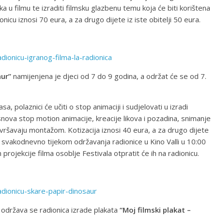
ka u filmu te izraditi filmsku glazbenu temu koja će biti korištena
onicu iznosi 70 eura, a za drugo dijete iz iste obitelji 50 eura.
radionicu-igranog-filma-la-radionica
aur”
namijenjena je djeci od 7 do 9 godina, a održat će se od 7.
, polaznici će učiti o stop animaciji i sudjelovati u izradi
snova stop motion animacije, kreacije likova i pozadina, snimanje
vršavaju montažom. Kotizacija iznosi 40 eura, a za drugo dijete
i svakodnevno tijekom održavanja radionice u Kino Valli u 10:00
 projekcije filma osoblje Festivala otpratit će ih na radionicu.
-radionicu-skare-papir-dinosaur
i održava se radionica izrade plakata
“Moj filmski plakat –