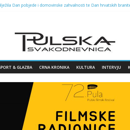
lježila Dan pobjede i domovinske zahvalnosti te Dan hrvatskih branite
VELIKOG KONCERTA HARISA DŽINOVIĆA U PULSKOJ ARENI
026. u Opatiji!
a fešta i Dražen Zečić, u ponedjeljak Polenta bumbara i Tombola 
a Arsena u Malome rimskom kazalištu 11.08.2026.
SPORT & GLAZBA
CRNA KRONIKA
KULTURA
INTERVJU