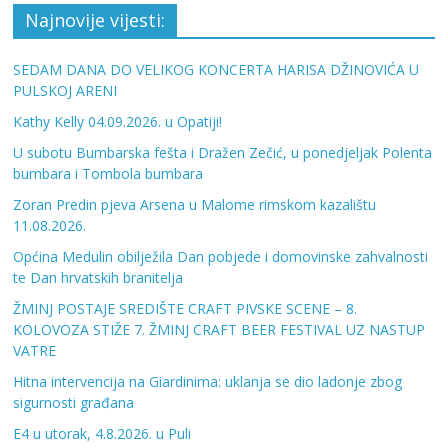
Najnovije vijesti:
SEDAM DANA DO VELIKOG KONCERTA HARISA DŽINOVIĆA U
PULSKOJ ARENI
Kathy Kelly 04.09.2026. u Opatiji!
U subotu Bumbarska fešta i Dražen Zečić, u ponedjeljak Polenta
bumbara i Tombola bumbara
Zoran Predin pjeva Arsena u Malome rimskom kazalištu
11.08.2026.
Općina Medulin obilježila Dan pobjede i domovinske zahvalnosti
te Dan hrvatskih branitelja
ŽMINJ POSTAJE SREDIŠTE CRAFT PIVSKE SCENE – 8.
KOLOVOZA STIŽE 7. ŽMINJ CRAFT BEER FESTIVAL UZ NASTUP
VATRE
Hitna intervencija na Giardinima: uklanja se dio ladonje zbog
sigurnosti građana
E4 u utorak, 4.8.2026. u Puli