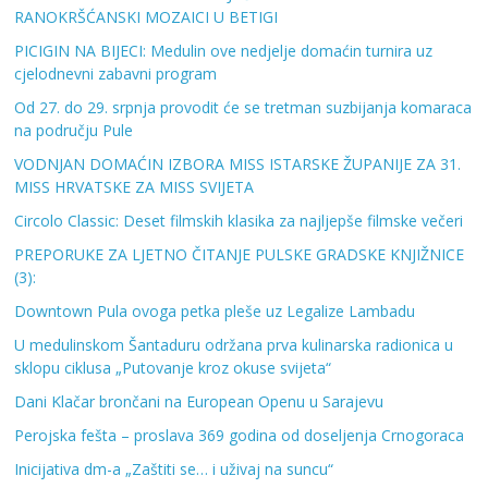
RANOKRŠĆANSKI MOZAICI U BETIGI
PICIGIN NA BIJECI: Medulin ove nedjelje domaćin turnira uz
cjelodnevni zabavni program
Od 27. do 29. srpnja provodit će se tretman suzbijanja komaraca
na području Pule
VODNJAN DOMAĆIN IZBORA MISS ISTARSKE ŽUPANIJE ZA 31.
MISS HRVATSKE ZA MISS SVIJETA
Circolo Classic: Deset filmskih klasika za najljepše filmske večeri
PREPORUKE ZA LJETNO ČITANJE PULSKE GRADSKE KNJIŽNICE
(3):
Downtown Pula ovoga petka pleše uz Legalize Lambadu
U medulinskom Šantaduru održana prva kulinarska radionica u
sklopu ciklusa „Putovanje kroz okuse svijeta“
Dani Klačar brončani na European Openu u Sarajevu
Perojska fešta – proslava 369 godina od doseljenja Crnogoraca
Inicijativa dm-a „Zaštiti se… i uživaj na suncu“