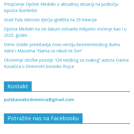
Priopćenje Općine Medulin o aktualnoj situaciji na području
ispusta Bumbište
Grad Pula obnovio dječja igrališta na 29 lokacija
Općina Medulin na isti datum ostvarila milijunto noćenje kao i u
2025. godini
Denis Goldin predstavlja novu verziju bezvremenskog dueta
Vatre i Massima “Nama se nikud ne žuri”
Otvorenje izložbe poezije “Od ne(i)kog za svakog” autora Darina
Kusačića u Dnevnom boravku Rojca
Kontakt
pulskasvakodnevnica@gmail.com
Potražite nas na Facebooku