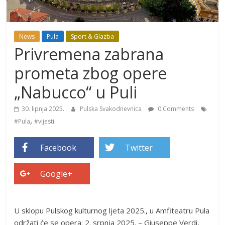
News
Pula
Sport & Glazba
Privremena zabrana
prometa zbog opere
„Nabucco“ u Puli
30. lipnja 2025.
Pulska Svakodnevnica
0 Comments
,
#Pula
#vijesti
Facebook
Twitter
Google+
U sklopu Pulskog kulturnog ljeta 2025., u Amfiteatru Pula
održati će se opera: 2. srpnja 2025. – Giuseppe Verdi,