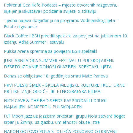
Pokrenut Gea Kafe Podcast – mjesto otvorenih razgovora,
dijeljenja iskustava i podizanja svijesti o zdravlju
Tjedna najava događanja na programu Vodnjanskog ljeta –
Estate dignanese
Black Coffee i BSH priredili spektakl za povijest na jubilarnom 10.
izdanju Adria Summer Festivalu
Pulska Arena spremna za povijesni BSH spektakl
JUBILARNI ADRIA SUMMER FESTIVAL U PULSKOJ ARENI:
DESETO IZDANJE DONOSI GLAZBENI SPEKTAKL LJETA
Danas se obilježava 18. godišnjica smrti Mate Parlova
PRVI PULSKI ŠMEK – ŠKOLA MEDIJSKE KULTURE I KULTURNE
KRITIKE IZNJEDRIO ČETIRI ETNOGRAFSKA FILMA
NICK CAVE & THE BAD SEEDS RASPRODALI I DRUGI
NAJAVLJENI KONCERT U PULSKOJ ARENI
Full Moon Jazz uz JazzIstra orkestar i grupu Nola zatvara bogat
srpanj u Žminju uz glazbu, umjetnost i okuse Istre
NAKON GOTOVO POLA STOLJEĆA PONOVNO OTKRIVENI