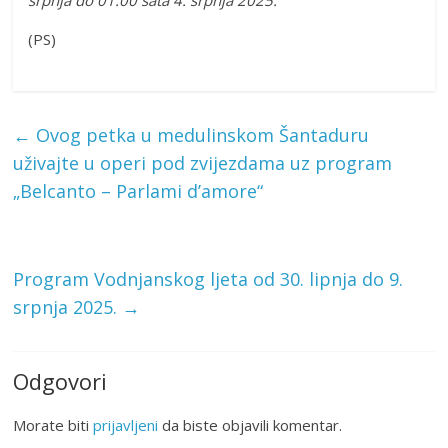
srpnja do 01:00 sata 4. srpnja 2025.
(PS)
←
Ovog petka u medulinskom Šantaduru
uživajte u operi pod zvijezdama uz program
„Belcanto – Parlami d’amore“
Program Vodnjanskog ljeta od 30. lipnja do 9.
srpnja 2025.
→
Odgovori
Morate biti
prijavljeni
da biste objavili komentar.