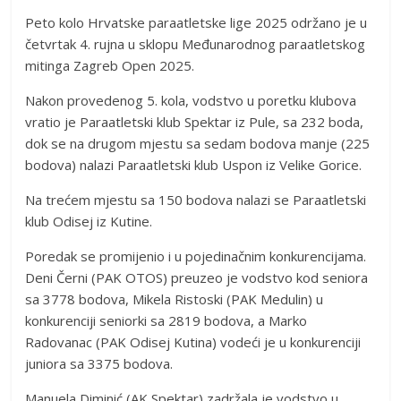
Peto kolo Hrvatske paraatletske lige 2025 održano je u
četvrtak 4. rujna u sklopu Međunarodnog paraatletskog
mitinga Zagreb Open 2025.
Nakon provedenog 5. kola, vodstvo u poretku klubova
vratio je Paraatletski klub Spektar iz Pule, sa 232 boda,
dok se na drugom mjestu sa sedam bodova manje (225
bodova) nalazi Paraatletski klub Uspon iz Velike Gorice.
Na trećem mjestu sa 150 bodova nalazi se Paraatletski
klub Odisej iz Kutine.
Poredak se promijenio i u pojedinačnim konkurencijama.
Deni Černi (PAK OTOS) preuzeo je vodstvo kod seniora
sa 3778 bodova, Mikela Ristoski (PAK Medulin) u
konkurenciji seniorki sa 2819 bodova, a Marko
Radovanac (PAK Odisej Kutina) vodeći je u konkurenciji
juniora sa 3375 bodova.
Manuela Diminić (AK Spektar) zadržala je vodstvo u