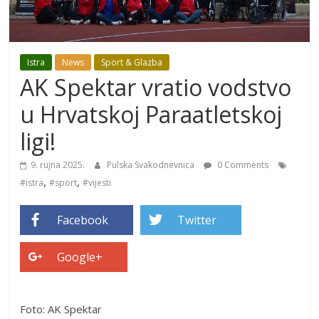
Istra
News
Sport & Glazba
AK Spektar vratio vodstvo
u Hrvatskoj Paraatletskoj
ligi!
9. rujna 2025.
Pulska Svakodnevnica
0 Comments
,
,
#istra
#sport
#vijesti
Facebook
Twitter
Google+
Foto: AK Spektar