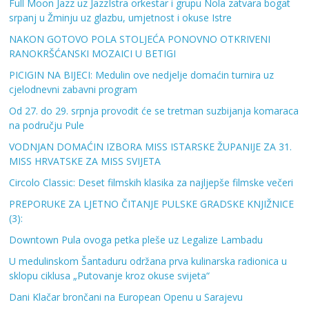
Full Moon Jazz uz JazzIstra orkestar i grupu Nola zatvara bogat
srpanj u Žminju uz glazbu, umjetnost i okuse Istre
NAKON GOTOVO POLA STOLJEĆA PONOVNO OTKRIVENI
RANOKRŠĆANSKI MOZAICI U BETIGI
PICIGIN NA BIJECI: Medulin ove nedjelje domaćin turnira uz
cjelodnevni zabavni program
Od 27. do 29. srpnja provodit će se tretman suzbijanja komaraca
na području Pule
VODNJAN DOMAĆIN IZBORA MISS ISTARSKE ŽUPANIJE ZA 31.
MISS HRVATSKE ZA MISS SVIJETA
Circolo Classic: Deset filmskih klasika za najljepše filmske večeri
PREPORUKE ZA LJETNO ČITANJE PULSKE GRADSKE KNJIŽNICE
(3):
Downtown Pula ovoga petka pleše uz Legalize Lambadu
U medulinskom Šantaduru održana prva kulinarska radionica u
sklopu ciklusa „Putovanje kroz okuse svijeta“
Dani Klačar brončani na European Openu u Sarajevu