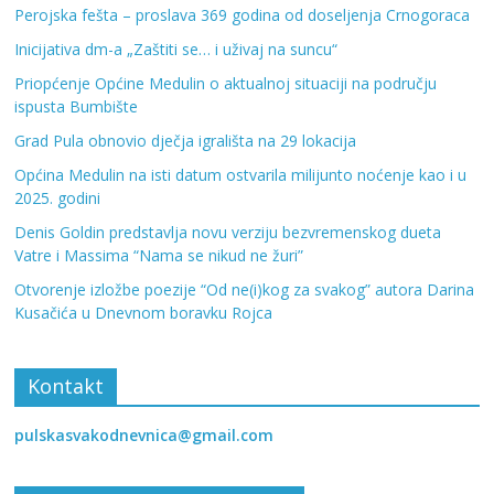
Perojska fešta – proslava 369 godina od doseljenja Crnogoraca
Inicijativa dm-a „Zaštiti se… i uživaj na suncu“
Priopćenje Općine Medulin o aktualnoj situaciji na području
ispusta Bumbište
Grad Pula obnovio dječja igrališta na 29 lokacija
Općina Medulin na isti datum ostvarila milijunto noćenje kao i u
2025. godini
Denis Goldin predstavlja novu verziju bezvremenskog dueta
Vatre i Massima “Nama se nikud ne žuri”
Otvorenje izložbe poezije “Od ne(i)kog za svakog” autora Darina
Kusačića u Dnevnom boravku Rojca
Kontakt
pulskasvakodnevnica@gmail.com