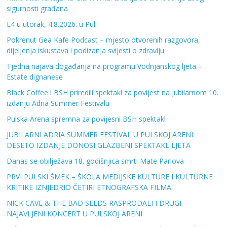
sigurnosti građana
E4 u utorak, 4.8.2026. u Puli
Pokrenut Gea Kafe Podcast – mjesto otvorenih razgovora,
dijeljenja iskustava i podizanja svijesti o zdravlju
Tjedna najava događanja na programu Vodnjanskog ljeta –
Estate dignanese
Black Coffee i BSH priredili spektakl za povijest na jubilarnom 10.
izdanju Adria Summer Festivalu
Pulska Arena spremna za povijesni BSH spektakl
JUBILARNI ADRIA SUMMER FESTIVAL U PULSKOJ ARENI:
DESETO IZDANJE DONOSI GLAZBENI SPEKTAKL LJETA
Danas se obilježava 18. godišnjica smrti Mate Parlova
PRVI PULSKI ŠMEK – ŠKOLA MEDIJSKE KULTURE I KULTURNE
KRITIKE IZNJEDRIO ČETIRI ETNOGRAFSKA FILMA
NICK CAVE & THE BAD SEEDS RASPRODALI I DRUGI
NAJAVLJENI KONCERT U PULSKOJ ARENI