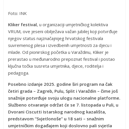
Foto: INK
Kliker festival
, u organizaciji umjetničkog kolektiva
VRUM, ove jeseni obilježava važan jubilej koji potvrđuje
njegov status najznačajnijeg hrvatskog festivala
suvremenog plesa i izvedbenih umjetnosti za djecu i
mlade. Od pionirskog početka u Varaždinu, Kliker je
prerastao u međunarodno prepoznat festival i postao
ključna točka susreta umjetnika, djece, roditelja i
pedagoga.
Posebno izdanje 2025. godine širi program na čak
četiri grada – Zagreb, Pulu, Split i Varaždin – čime još
snažnije potvrđuje svoju ulogu nacionalne platforme.
Službeno otvaranje održat će se 7. listopada u Puli, u
Dvorani Ciscutti Istarskog narodnog kazališta,
predstavom “Svjetlonoše” u 18 sati – snažnim
umjetničkim događajem koji doslovno pali svjetla