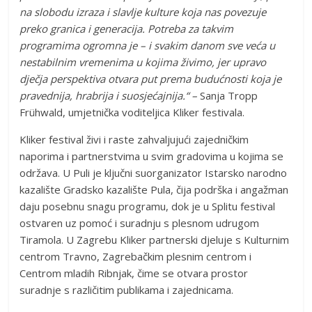
na slobodu izraza i slavlje kulture koja nas povezuje
preko granica i generacija. Potreba za takvim
programima ogromna je – i svakim danom sve veća u
nestabilnim vremenima u kojima živimo, jer upravo
dječja perspektiva otvara put prema budućnosti koja je
pravednija, hrabrija i suosjećajnija.“ –
Sanja Tropp
Frühwald, umjetnička voditeljica Kliker festivala.
Kliker festival živi i raste zahvaljujući zajedničkim
naporima i partnerstvima u svim gradovima u kojima se
održava. U Puli je ključni suorganizator Istarsko narodno
kazalište Gradsko kazalište Pula, čija podrška i angažman
daju posebnu snagu programu, dok je u Splitu festival
ostvaren uz pomoć i suradnju s plesnom udrugom
Tiramola. U Zagrebu Kliker partnerski djeluje s Kulturnim
centrom Travno, Zagrebačkim plesnim centrom i
Centrom mladih Ribnjak, čime se otvara prostor
suradnje s različitim publikama i zajednicama.