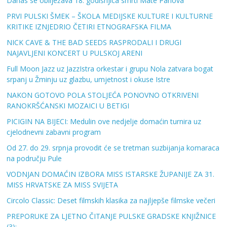
Danas se obilježava 18. godišnjica smrti Mate Parlova
PRVI PULSKI ŠMEK – ŠKOLA MEDIJSKE KULTURE I KULTURNE
KRITIKE IZNJEDRIO ČETIRI ETNOGRAFSKA FILMA
NICK CAVE & THE BAD SEEDS RASPRODALI I DRUGI
NAJAVLJENI KONCERT U PULSKOJ ARENI
Full Moon Jazz uz JazzIstra orkestar i grupu Nola zatvara bogat
srpanj u Žminju uz glazbu, umjetnost i okuse Istre
NAKON GOTOVO POLA STOLJEĆA PONOVNO OTKRIVENI
RANOKRŠĆANSKI MOZAICI U BETIGI
PICIGIN NA BIJECI: Medulin ove nedjelje domaćin turnira uz
cjelodnevni zabavni program
Od 27. do 29. srpnja provodit će se tretman suzbijanja komaraca
na području Pule
VODNJAN DOMAĆIN IZBORA MISS ISTARSKE ŽUPANIJE ZA 31.
MISS HRVATSKE ZA MISS SVIJETA
Circolo Classic: Deset filmskih klasika za najljepše filmske večeri
PREPORUKE ZA LJETNO ČITANJE PULSKE GRADSKE KNJIŽNICE
(3):