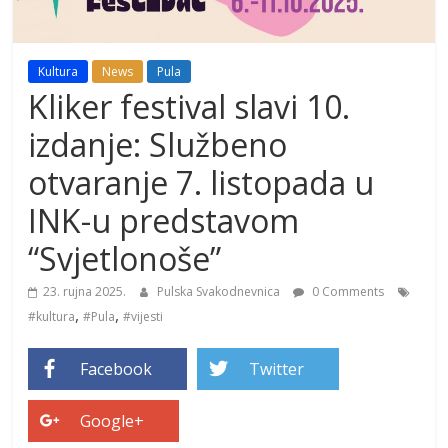
Kultura
News
Pula
Kliker festival slavi 10.
izdanje: Službeno
otvaranje 7. listopada u
INK-u predstavom
“Svjetlonoše”
23. rujna 2025.
Pulska Svakodnevnica
0 Comments
,
,
#kultura
#Pula
#vijesti
Facebook
Twitter
Google+