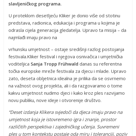
slavljeničkog programa.
U proteklom desetljeću Kliker je donio više od stotinu
predstava, radionica, edukacija i programa u kojima je
odrasla cijela generacija gledatelja. Upravo ta misija – da
najmlađi imaju pravo na
vrhunsku umjetnost – ostaje središnji razlog postojanja
festivala.Kliker festival i njegova osnivačica i umjetnička
voditeljica
Sanja Tropp Frühwald
danas su referentna
točka europske mreže festivala za djecu i mlade. Upravo
zato, deseta obljetnica idealna je prilika da se osvrnemo
na važnost ovog projekta, ali i da razgovaramo o tome
kakvu umjetnost nudimo djeci i kako kroz ples razvijamo
novu publiku, nove ideje i otvorenije društvo.
“Deset izdanja Klikera svjedoči da djeca imaju pravo na
umjetnost koja je istovremeno igra i znanje, prostor
različitih perspektiva i zajedničkog učenja. Suvremeni
ples u tom kontekstu postaje oda miru i toleranciji, poziv