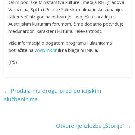
Osim podrške Ministarstva kulture i medija RH, gradova
Varaždina, Splita i Pule te Splitsko-dalmatinske županije,
Kliker već niz godina ostvaruje i uspješnu suradnju s
Austrijskim kulturnim forumom, čime dodatno potvrđuje
međunarodni karakter i kulturnu relevantnost.
Više informacija o bogatom programu i ulaznicama
potražite na
www.ink.hr
ili na blagajni INK-a.
(PS)
←
Prodala mu drogu pred policijskim
službenicima
Otvorenje izložbe „Štorije“
→