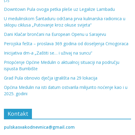
Downtown Pula ovoga petka pleše uz Legalize Lambadu
U medulinskom Šantaduru održana prva kulinarska radionica u
sklopu ciklusa „Putovanje kroz okuse svijeta“
Dani Klačar brončani na European Openu u Sarajevu
Perojska fešta – proslava 369 godina od doseljenja Crnogoraca
Inicijativa dm-a „Zaštiti se… i uživaj na suncu“
Priopćenje Općine Medulin o aktualnoj situaciji na području
ispusta Bumbište
Grad Pula obnovio dječja igrališta na 29 lokacija
Općina Medulin na isti datum ostvarila milijunto noćenje kao i u
2025. godini
Kontakt
pulskasvakodnevnica@gmail.com