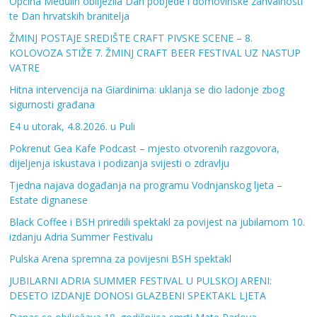
Općina Medulin obilježila Dan pobjede i domovinske zahvalnosti
te Dan hrvatskih branitelja
ŽMINJ POSTAJE SREDIŠTE CRAFT PIVSKE SCENE – 8.
KOLOVOZA STIŽE 7. ŽMINJ CRAFT BEER FESTIVAL UZ NASTUP
VATRE
Hitna intervencija na Giardinima: uklanja se dio ladonje zbog
sigurnosti građana
E4 u utorak, 4.8.2026. u Puli
Pokrenut Gea Kafe Podcast – mjesto otvorenih razgovora,
dijeljenja iskustava i podizanja svijesti o zdravlju
Tjedna najava događanja na programu Vodnjanskog ljeta –
Estate dignanese
Black Coffee i BSH priredili spektakl za povijest na jubilarnom 10.
izdanju Adria Summer Festivalu
Pulska Arena spremna za povijesni BSH spektakl
JUBILARNI ADRIA SUMMER FESTIVAL U PULSKOJ ARENI:
DESETO IZDANJE DONOSI GLAZBENI SPEKTAKL LJETA