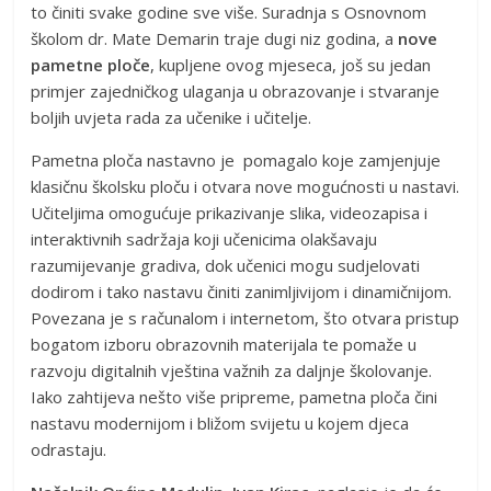
to činiti svake godine sve više. Suradnja s Osnovnom
školom dr. Mate Demarin traje dugi niz godina, a
nove
pametne ploče
, kupljene ovog mjeseca, još su jedan
primjer zajedničkog ulaganja u obrazovanje i stvaranje
boljih uvjeta rada za učenike i učitelje.
Pametna ploča nastavno je pomagalo koje zamjenjuje
klasičnu školsku ploču i otvara nove mogućnosti u nastavi.
Učiteljima omogućuje prikazivanje slika, videozapisa i
interaktivnih sadržaja koji učenicima olakšavaju
razumijevanje gradiva, dok učenici mogu sudjelovati
dodirom i tako nastavu činiti zanimljivijom i dinamičnijom.
Povezana je s računalom i internetom, što otvara pristup
bogatom izboru obrazovnih materijala te pomaže u
razvoju digitalnih vještina važnih za daljnje školovanje.
Iako zahtijeva nešto više pripreme, pametna ploča čini
nastavu modernijom i bližom svijetu u kojem djeca
odrastaju.