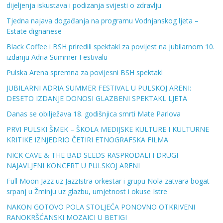
dijeljenja iskustava i podizanja svijesti o zdravlju
Tjedna najava događanja na programu Vodnjanskog ljeta –
Estate dignanese
Black Coffee i BSH priredili spektakl za povijest na jubilarnom 10.
izdanju Adria Summer Festivalu
Pulska Arena spremna za povijesni BSH spektakl
JUBILARNI ADRIA SUMMER FESTIVAL U PULSKOJ ARENI:
DESETO IZDANJE DONOSI GLAZBENI SPEKTAKL LJETA
Danas se obilježava 18. godišnjica smrti Mate Parlova
PRVI PULSKI ŠMEK – ŠKOLA MEDIJSKE KULTURE I KULTURNE
KRITIKE IZNJEDRIO ČETIRI ETNOGRAFSKA FILMA
NICK CAVE & THE BAD SEEDS RASPRODALI I DRUGI
NAJAVLJENI KONCERT U PULSKOJ ARENI
Full Moon Jazz uz JazzIstra orkestar i grupu Nola zatvara bogat
srpanj u Žminju uz glazbu, umjetnost i okuse Istre
NAKON GOTOVO POLA STOLJEĆA PONOVNO OTKRIVENI
RANOKRŠĆANSKI MOZAICI U BETIGI