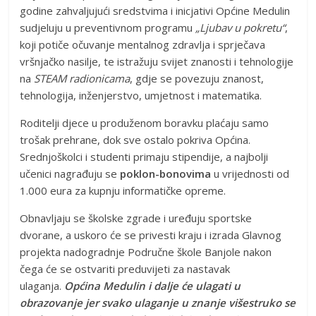
godine zahvaljujući sredstvima i inicjativi Općine Medulin
sudjeluju u preventivnom programu
„Ljubav u pokretu“
,
koji potiče očuvanje mentalnog zdravlja i sprječava
vršnjačko nasilje, te istražuju svijet znanosti i tehnologije
na
STEAM radionicama
, gdje se povezuju znanost,
tehnologija, inženjerstvo, umjetnost i matematika.
Roditelji djece u produženom boravku plaćaju samo
trošak prehrane, dok sve ostalo pokriva Općina.
Srednjoškolci i studenti primaju stipendije, a najbolji
učenici nagrađuju se
poklon-bonovima
u vrijednosti od
1.000 eura za kupnju informatičke opreme.
Obnavljaju se školske zgrade i uređuju sportske
dvorane, a uskoro će se privesti kraju i izrada Glavnog
projekta nadogradnje Područne škole Banjole nakon
čega će se ostvariti preduvijeti za nastavak
ulaganja.
Općina Medulin i dalje će ulagati u
obrazovanje jer svako ulaganje u znanje višestruko se