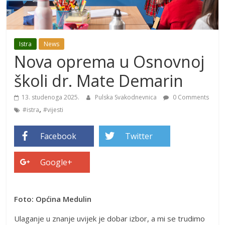
Istra
News
Nova oprema u Osnovnoj
školi dr. Mate Demarin
13. studenoga 2025.
Pulska Svakodnevnica
0 Comments
,
#istra
#vijesti
Facebook
Twitter
Google+
Foto: Općina Medulin
Ulaganje u znanje uvijek je dobar izbor, a mi se trudimo