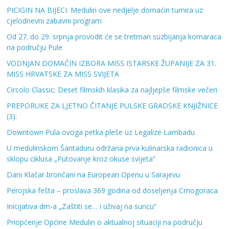
PICIGIN NA BIJECI: Medulin ove nedjelje domaćin turnira uz
cjelodnevni zabavni program
Od 27. do 29. srpnja provodit će se tretman suzbijanja komaraca
na području Pule
VODNJAN DOMAĆIN IZBORA MISS ISTARSKE ŽUPANIJE ZA 31.
MISS HRVATSKE ZA MISS SVIJETA
Circolo Classic: Deset filmskih klasika za najljepše filmske večeri
PREPORUKE ZA LJETNO ČITANJE PULSKE GRADSKE KNJIŽNICE
(3):
Downtown Pula ovoga petka pleše uz Legalize Lambadu
U medulinskom Šantaduru održana prva kulinarska radionica u
sklopu ciklusa „Putovanje kroz okuse svijeta“
Dani Klačar brončani na European Openu u Sarajevu
Perojska fešta – proslava 369 godina od doseljenja Crnogoraca
Inicijativa dm-a „Zaštiti se… i uživaj na suncu“
Priopćenje Općine Medulin o aktualnoj situaciji na području