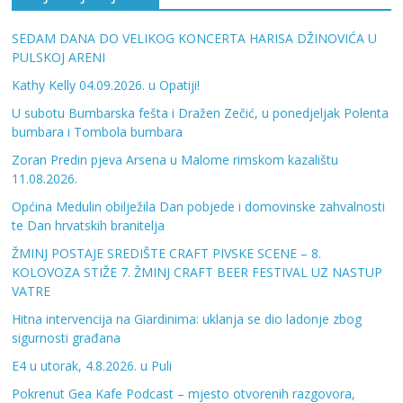
SEDAM DANA DO VELIKOG KONCERTA HARISA DŽINOVIĆA U
PULSKOJ ARENI
Kathy Kelly 04.09.2026. u Opatiji!
U subotu Bumbarska fešta i Dražen Zečić, u ponedjeljak Polenta
bumbara i Tombola bumbara
Zoran Predin pjeva Arsena u Malome rimskom kazalištu
11.08.2026.
Općina Medulin obilježila Dan pobjede i domovinske zahvalnosti
te Dan hrvatskih branitelja
ŽMINJ POSTAJE SREDIŠTE CRAFT PIVSKE SCENE – 8.
KOLOVOZA STIŽE 7. ŽMINJ CRAFT BEER FESTIVAL UZ NASTUP
VATRE
Hitna intervencija na Giardinima: uklanja se dio ladonje zbog
sigurnosti građana
E4 u utorak, 4.8.2026. u Puli
Pokrenut Gea Kafe Podcast – mjesto otvorenih razgovora,