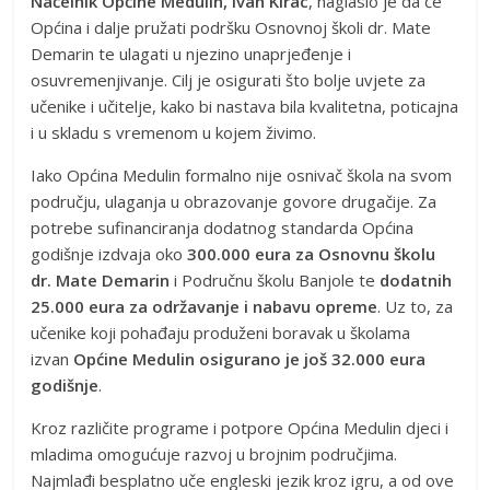
Načelnik Općine Medulin, Ivan Kirac
, naglasio je da će
Općina i dalje pružati podršku Osnovnoj školi dr. Mate
Demarin te ulagati u njezino unaprjeđenje i
osuvremenjivanje. Cilj je osigurati što bolje uvjete za
učenike i učitelje, kako bi nastava bila kvalitetna, poticajna
i u skladu s vremenom u kojem živimo.
Iako Općina Medulin formalno nije osnivač škola na svom
području, ulaganja u obrazovanje govore drugačije. Za
potrebe sufinanciranja dodatnog standarda Općina
godišnje izdvaja oko
300.000 eura za Osnovnu školu
dr. Mate Demarin
i Područnu školu Banjole te
dodatnih
25.000 eura za održavanje i nabavu opreme
. Uz to, za
učenike koji pohađaju produženi boravak u školama
izvan
Općine Medulin osigurano je još 32.000 eura
godišnje
.
Kroz različite programe i potpore Općina Medulin djeci i
mladima omogućuje razvoj u brojnim područjima.
Najmlađi besplatno uče engleski jezik kroz igru, a od ove