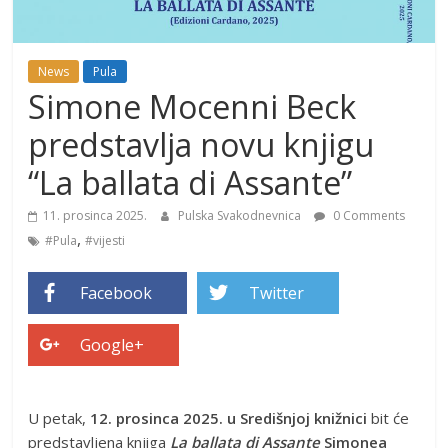
News
Pula
Simone Mocenni Beck
predstavlja novu knjigu
“La ballata di Assante”
11. prosinca 2025.
Pulska Svakodnevnica
0 Comments
,
#Pula
#vijesti
Facebook
Twitter
Google+
U petak,
12. prosinca 2025. u Središnjoj knižnici
bit će
predstavljena knjiga
La ballata di Assante
Simonea