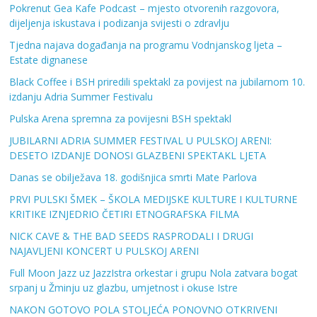
Pokrenut Gea Kafe Podcast – mjesto otvorenih razgovora,
dijeljenja iskustava i podizanja svijesti o zdravlju
Tjedna najava događanja na programu Vodnjanskog ljeta –
Estate dignanese
Black Coffee i BSH priredili spektakl za povijest na jubilarnom 10.
izdanju Adria Summer Festivalu
Pulska Arena spremna za povijesni BSH spektakl
JUBILARNI ADRIA SUMMER FESTIVAL U PULSKOJ ARENI:
DESETO IZDANJE DONOSI GLAZBENI SPEKTAKL LJETA
Danas se obilježava 18. godišnjica smrti Mate Parlova
PRVI PULSKI ŠMEK – ŠKOLA MEDIJSKE KULTURE I KULTURNE
KRITIKE IZNJEDRIO ČETIRI ETNOGRAFSKA FILMA
NICK CAVE & THE BAD SEEDS RASPRODALI I DRUGI
NAJAVLJENI KONCERT U PULSKOJ ARENI
Full Moon Jazz uz JazzIstra orkestar i grupu Nola zatvara bogat
srpanj u Žminju uz glazbu, umjetnost i okuse Istre
NAKON GOTOVO POLA STOLJEĆA PONOVNO OTKRIVENI