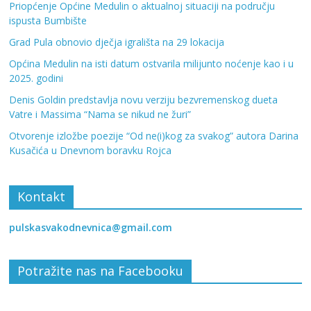
Priopćenje Općine Medulin o aktualnoj situaciji na području
ispusta Bumbište
Grad Pula obnovio dječja igrališta na 29 lokacija
Općina Medulin na isti datum ostvarila milijunto noćenje kao i u
2025. godini
Denis Goldin predstavlja novu verziju bezvremenskog dueta
Vatre i Massima “Nama se nikud ne žuri”
Otvorenje izložbe poezije “Od ne(i)kog za svakog” autora Darina
Kusačića u Dnevnom boravku Rojca
Kontakt
pulskasvakodnevnica@gmail.com
Potražite nas na Facebooku