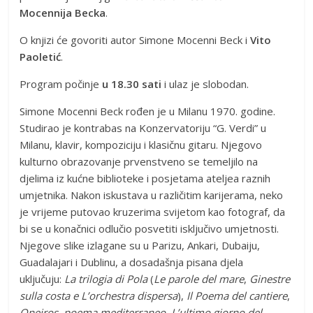
Mocennija Becka
.
O knjizi će govoriti autor Simone Mocenni Beck i
Vito
Paoletić
.
Program počinje
u 18.30 sati
i ulaz je slobodan.
Simone Mocenni Beck rođen je u Milanu 1970. godine.
Studirao je kontrabas na Konzervatoriju “G. Verdi” u
Milanu, klavir, kompoziciju i klasičnu gitaru. Njegovo
kulturno obrazovanje prvenstveno se temeljilo na
djelima iz kućne biblioteke i posjetama ateljea raznih
umjetnika. Nakon iskustava u različitim karijerama, neko
je vrijeme putovao kruzerima svijetom kao fotograf, da
bi se u konačnici odlučio posvetiti isključivo umjetnosti.
Njegove slike izlagane su u Parizu, Ankari, Dubaiju,
Guadalajari i Dublinu, a dosadašnja pisana djela
uključuju:
La trilogia di Pola
(
Le parole del mare
,
Ginestre
sulla costa e L’orchestra dispersa
),
Il Poema del cantiere
,
Oneiros,
poema mediterraneo
,
L’ultimo giorno del