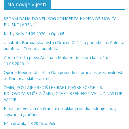
Najnovije vijesti:
SEDAM DANA DO VELIKOG KONCERTA HARISA DŽINOVIĆA U
PULSKOJ ARENI
Kathy Kelly 04.09.2026. u Opatiji!
U subotu Bumbarska fešta i Dražen Zečić, u ponedjeljak Polenta
bumbara i Tombola bumbara
Zoran Predin pjeva Arsena u Malome rimskom kazalištu
11.08.2026.
Općina Medulin obilježila Dan pobjede i domovinske zahvalnosti
te Dan hrvatskih branitelja
ŽMINJ POSTAJE SREDIŠTE CRAFT PIVSKE SCENE – 8.
KOLOVOZA STIŽE 7. ŽMINJ CRAFT BEER FESTIVAL UZ NASTUP
VATRE
Hitna intervencija na Giardinima: uklanja se dio ladonje zbog
sigurnosti građana
E4 u utorak, 4.8.2026. u Puli