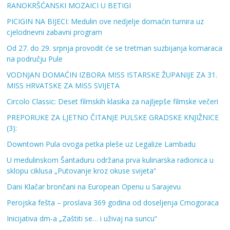
RANOKRŠĆANSKI MOZAICI U BETIGI
PICIGIN NA BIJECI: Medulin ove nedjelje domaćin turnira uz
cjelodnevni zabavni program
Od 27. do 29. srpnja provodit će se tretman suzbijanja komaraca
na području Pule
VODNJAN DOMAĆIN IZBORA MISS ISTARSKE ŽUPANIJE ZA 31.
MISS HRVATSKE ZA MISS SVIJETA
Circolo Classic: Deset filmskih klasika za najljepše filmske večeri
PREPORUKE ZA LJETNO ČITANJE PULSKE GRADSKE KNJIŽNICE
(3):
Downtown Pula ovoga petka pleše uz Legalize Lambadu
U medulinskom Šantaduru održana prva kulinarska radionica u
sklopu ciklusa „Putovanje kroz okuse svijeta“
Dani Klačar brončani na European Openu u Sarajevu
Perojska fešta – proslava 369 godina od doseljenja Crnogoraca
Inicijativa dm-a „Zaštiti se… i uživaj na suncu“