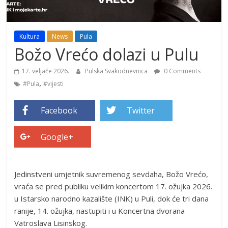
Kultura
News
Pula
Božo Vrećo dolazi u Pulu
17. veljače 2026.
Pulska Svakodnevnica
0 Comments
,
#Pula
#vijesti
Facebook
Twitter
Google+
Jedinstveni umjetnik suvremenog sevdaha, Božo Vrećo,
vraća se pred publiku velikim koncertom 17. ožujka 2026.
u Istarsko narodno kazalište (INK) u Puli, dok će tri dana
ranije, 14. ožujka, nastupiti i u Koncertna dvorana
Vatroslava Lisinskog.