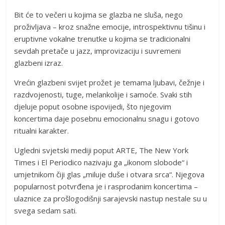
Bit će to večeri u kojima se glazba ne sluša, nego
proživljava – kroz snažne emocije, introspektivnu tišinu i
eruptivne vokalne trenutke u kojima se tradicionalni
sevdah pretače u jazz, improvizaciju i suvremeni
glazbeni izraz.
Vrećin glazbeni svijet prožet je temama ljubavi, čežnje i
razdvojenosti, tuge, melankolije i samoće. Svaki stih
djeluje poput osobne ispovijedi, što njegovim
koncertima daje posebnu emocionalnu snagu i gotovo
ritualni karakter.
Ugledni svjetski mediji poput ARTE, The New York
Times i El Periodico nazivaju ga „ikonom slobode“ i
umjetnikom čiji glas „miluje duše i otvara srca“. Njegova
popularnost potvrđena je i rasprodanim koncertima –
ulaznice za prošlogodišnji sarajevski nastup nestale su u
svega sedam sati.