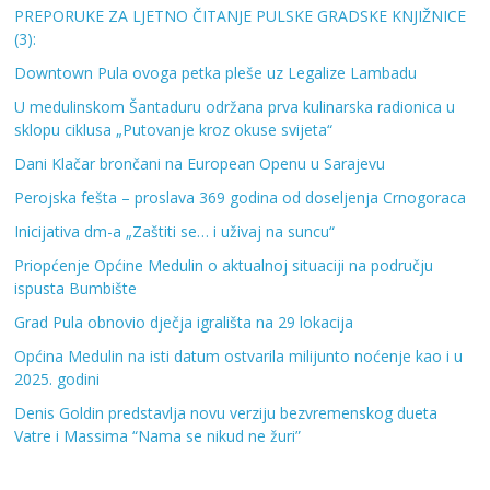
PREPORUKE ZA LJETNO ČITANJE PULSKE GRADSKE KNJIŽNICE
(3):
Downtown Pula ovoga petka pleše uz Legalize Lambadu
U medulinskom Šantaduru održana prva kulinarska radionica u
sklopu ciklusa „Putovanje kroz okuse svijeta“
Dani Klačar brončani na European Openu u Sarajevu
Perojska fešta – proslava 369 godina od doseljenja Crnogoraca
Inicijativa dm-a „Zaštiti se… i uživaj na suncu“
Priopćenje Općine Medulin o aktualnoj situaciji na području
ispusta Bumbište
Grad Pula obnovio dječja igrališta na 29 lokacija
Općina Medulin na isti datum ostvarila milijunto noćenje kao i u
2025. godini
Denis Goldin predstavlja novu verziju bezvremenskog dueta
Vatre i Massima “Nama se nikud ne žuri”