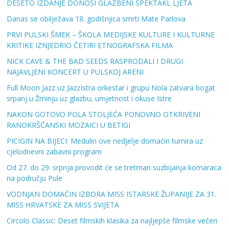
DESETO IZDANJE DONOSI GLAZBENI SPEKTAKL LJETA
Danas se obilježava 18. godišnjica smrti Mate Parlova
PRVI PULSKI ŠMEK – ŠKOLA MEDIJSKE KULTURE I KULTURNE
KRITIKE IZNJEDRIO ČETIRI ETNOGRAFSKA FILMA
NICK CAVE & THE BAD SEEDS RASPRODALI I DRUGI
NAJAVLJENI KONCERT U PULSKOJ ARENI
Full Moon Jazz uz JazzIstra orkestar i grupu Nola zatvara bogat
srpanj u Žminju uz glazbu, umjetnost i okuse Istre
NAKON GOTOVO POLA STOLJEĆA PONOVNO OTKRIVENI
RANOKRŠĆANSKI MOZAICI U BETIGI
PICIGIN NA BIJECI: Medulin ove nedjelje domaćin turnira uz
cjelodnevni zabavni program
Od 27. do 29. srpnja provodit će se tretman suzbijanja komaraca
na području Pule
VODNJAN DOMAĆIN IZBORA MISS ISTARSKE ŽUPANIJE ZA 31.
MISS HRVATSKE ZA MISS SVIJETA
Circolo Classic: Deset filmskih klasika za najljepše filmske večeri