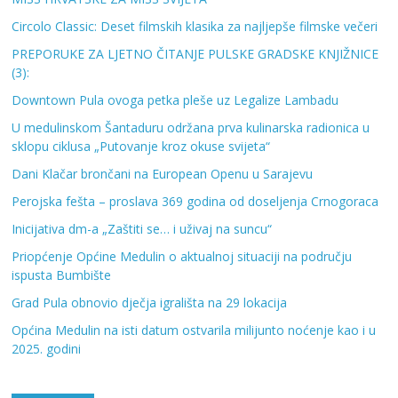
Circolo Classic: Deset filmskih klasika za najljepše filmske večeri
PREPORUKE ZA LJETNO ČITANJE PULSKE GRADSKE KNJIŽNICE
(3):
Downtown Pula ovoga petka pleše uz Legalize Lambadu
U medulinskom Šantaduru održana prva kulinarska radionica u
sklopu ciklusa „Putovanje kroz okuse svijeta“
Dani Klačar brončani na European Openu u Sarajevu
Perojska fešta – proslava 369 godina od doseljenja Crnogoraca
Inicijativa dm-a „Zaštiti se… i uživaj na suncu“
Priopćenje Općine Medulin o aktualnoj situaciji na području
ispusta Bumbište
Grad Pula obnovio dječja igrališta na 29 lokacija
Općina Medulin na isti datum ostvarila milijunto noćenje kao i u
2025. godini