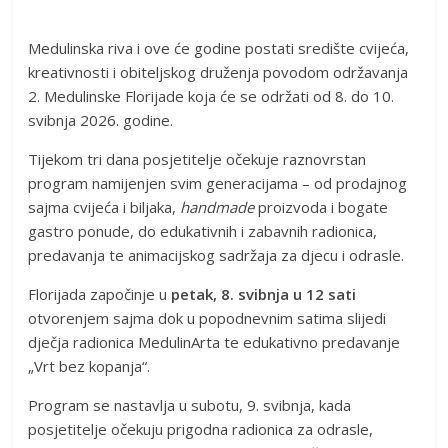
Medulinska riva i ove će godine postati središte cvijeća,
kreativnosti i obiteljskog druženja povodom održavanja
2. Medulinske Florijade koja će se održati od 8. do 10.
svibnja 2026. godine.
Tijekom tri dana posjetitelje očekuje raznovrstan
program namijenjen svim generacijama – od prodajnog
sajma cvijeća i biljaka,
handmade
proizvoda i bogate
gastro ponude, do edukativnih i zabavnih radionica,
predavanja te animacijskog sadržaja za djecu i odrasle.
Florijada započinje u
petak, 8. svibnja u 12 sati
otvorenjem sajma dok u popodnevnim satima slijedi
dječja radionica MedulinArta te edukativno predavanje
„Vrt bez kopanja“.
Program se nastavlja u subotu, 9. svibnja, kada
posjetitelje očekuju prigodna radionica za odrasle,