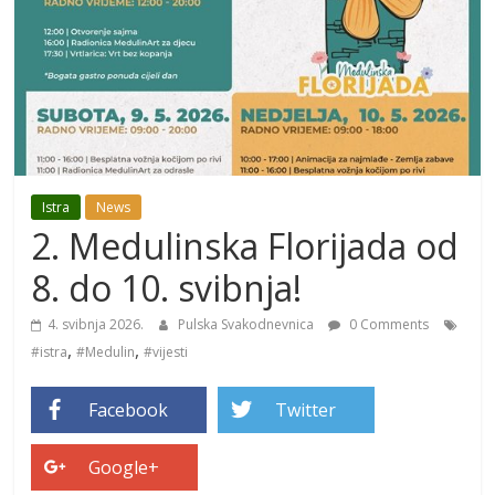
Istra
News
2. Medulinska Florijada od
8. do 10. svibnja!
4. svibnja 2026.
Pulska Svakodnevnica
0 Comments
,
,
#istra
#Medulin
#vijesti
Facebook
Twitter
Google+