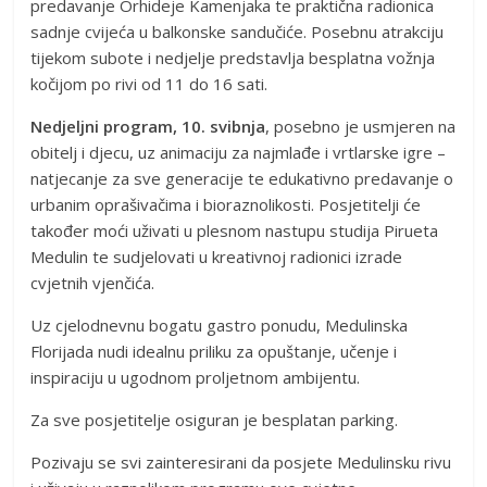
predavanje Orhideje Kamenjaka te praktična radionica
sadnje cvijeća u balkonske sandučiće. Posebnu atrakciju
tijekom subote i nedjelje predstavlja besplatna vožnja
kočijom po rivi od 11 do 16 sati.
Nedjeljni program, 10. svibnja
, posebno je usmjeren na
obitelj i djecu, uz animaciju za najmlađe i vrtlarske igre –
natjecanje za sve generacije te edukativno predavanje o
urbanim oprašivačima i bioraznolikosti. Posjetitelji će
također moći uživati u plesnom nastupu studija Pirueta
Medulin te sudjelovati u kreativnoj radionici izrade
cvjetnih vjenčića.
Uz cjelodnevnu bogatu gastro ponudu, Medulinska
Florijada nudi idealnu priliku za opuštanje, učenje i
inspiraciju u ugodnom proljetnom ambijentu.
Za sve posjetitelje osiguran je besplatan parking.
Pozivaju se svi zainteresirani da posjete Medulinsku rivu