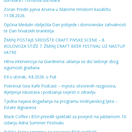
bumbara i Tombola bumbara
Zoran Predin pjeva Arsena u Malome rimskom kazalištu
11.08.2026.
Općina Medulin obilježila Dan pobjede i domovinske zahvalnosti
te Dan hrvatskih branitelja
ŽMINJ POSTAJE SREDIŠTE CRAFT PIVSKE SCENE – 8.
KOLOVOZA STIŽE 7. ŽMINJ CRAFT BEER FESTIVAL UZ NASTUP
VATRE
Hitna intervencija na Giardinima: uklanja se dio ladonje zbog
sigurnosti građana
E4 u utorak, 4.8.2026. u Puli
Pokrenut Gea Kafe Podcast – mjesto otvorenih razgovora,
dijeljenja iskustava i podizanja svijesti o zdravlju
Tjedna najava događanja na programu Vodnjanskog ljeta –
Estate dignanese
Black Coffee i BSH priredili spektakl za povijest na jubilarnom 10.
izdanju Adria Summer Festivalu
Pulska Arena spremna za povijesni BSH spektakl