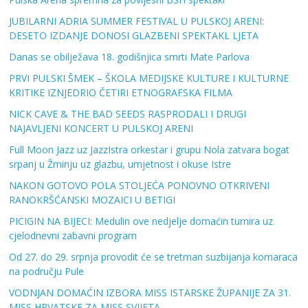
JUBILARNI ADRIA SUMMER FESTIVAL U PULSKOJ ARENI:
DESETO IZDANJE DONOSI GLAZBENI SPEKTAKL LJETA
Danas se obilježava 18. godišnjica smrti Mate Parlova
PRVI PULSKI ŠMEK – ŠKOLA MEDIJSKE KULTURE I KULTURNE
KRITIKE IZNJEDRIO ČETIRI ETNOGRAFSKA FILMA
NICK CAVE & THE BAD SEEDS RASPRODALI I DRUGI
NAJAVLJENI KONCERT U PULSKOJ ARENI
Full Moon Jazz uz JazzIstra orkestar i grupu Nola zatvara bogat
srpanj u Žminju uz glazbu, umjetnost i okuse Istre
NAKON GOTOVO POLA STOLJEĆA PONOVNO OTKRIVENI
RANOKRŠĆANSKI MOZAICI U BETIGI
PICIGIN NA BIJECI: Medulin ove nedjelje domaćin turnira uz
cjelodnevni zabavni program
Od 27. do 29. srpnja provodit će se tretman suzbijanja komaraca
na području Pule
VODNJAN DOMAĆIN IZBORA MISS ISTARSKE ŽUPANIJE ZA 31.
MISS HRVATSKE ZA MISS SVIJETA