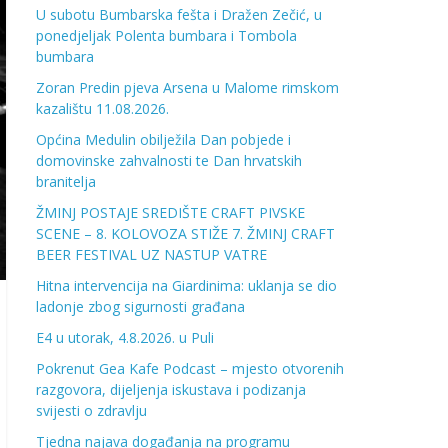
U subotu Bumbarska fešta i Dražen Zečić, u
ponedjeljak Polenta bumbara i Tombola
bumbara
Zoran Predin pjeva Arsena u Malome rimskom
kazalištu 11.08.2026.
Općina Medulin obilježila Dan pobjede i
domovinske zahvalnosti te Dan hrvatskih
branitelja
ŽMINJ POSTAJE SREDIŠTE CRAFT PIVSKE
SCENE – 8. KOLOVOZA STIŽE 7. ŽMINJ CRAFT
BEER FESTIVAL UZ NASTUP VATRE
Hitna intervencija na Giardinima: uklanja se dio
ladonje zbog sigurnosti građana
E4 u utorak, 4.8.2026. u Puli
Pokrenut Gea Kafe Podcast – mjesto otvorenih
razgovora, dijeljenja iskustava i podizanja
svijesti o zdravlju
Tjedna najava događanja na programu