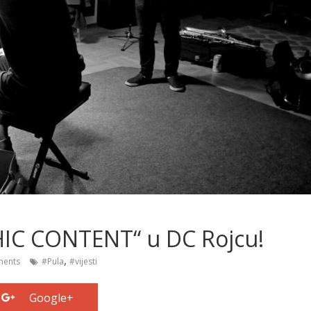
IC CONTENT“ u DC Rojcu!
,
ents
#Pula
#vijesti
Google+