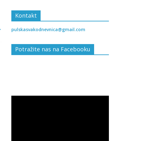
Kontakt
→
pulskasvakodnevnica@gmail.com
Potražite nas na Facebooku