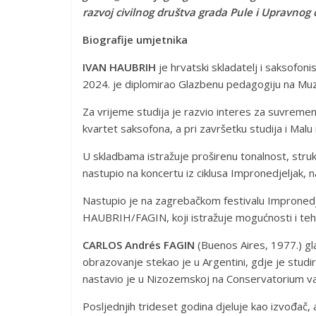
razvoj civilnog društva grada Pule i Upravnog o
Biografije umjetnika
IVAN HAUBRIH
je hrvatski skladatelj i saksofo
2024. je diplomirao Glazbenu pedagogiju na Muzič
Za vrijeme studija je razvio interes za suvremene
kvartet saksofona, a pri završetku studija i Malu 
U skladbama istražuje proširenu tonalnost, struk
nastupio na koncertu iz ciklusa Impronedjeljak
Nastupio je na zagrebačkom festivalu Impronedjel
HAUBRIH/FAGIN, koji istražuje mogućnosti i tehn
CARLOS Andrés FAGIN
(Buenos Aires, 1977.) gla
obrazovanje stekao je u Argentini, gdje je studira
nastavio je u Nizozemskoj na Conservatorium v
Posljednjih trideset godina djeluje kao izvođač,