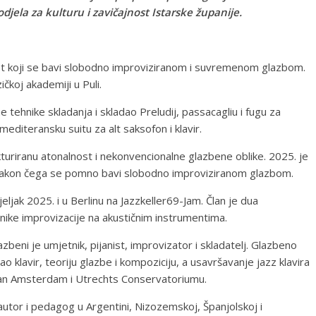
djela za kulturu i zavičajnost Istarske županije.
nist koji se bavi slobodno improviziranom i suvremenom glazbom.
koj akademiji u Puli.
 tehnike skladanja i skladao Preludij, passacagliu i fugu za
mediteransku suitu za alt saksofon i klavir.
turiranu atonalnost i nekonvencionalne glazbene oblike. 2025. je
, nakon čega se pomno bavi slobodno improviziranom glazbom.
jak 2025. i u Berlinu na Jazzkeller69-Jam. Član je dua
ike improvizacije na akustičnim instrumentima.
zbeni je umjetnik, pijanist, improvizator i skladatelj. Glazbeno
o klavir, teoriju glazbe i kompoziciju, a usavršavanje jazz klavira
an Amsterdam i Utrechts Conservatoriumu.
 autor i pedagog u Argentini, Nizozemskoj, Španjolskoj i