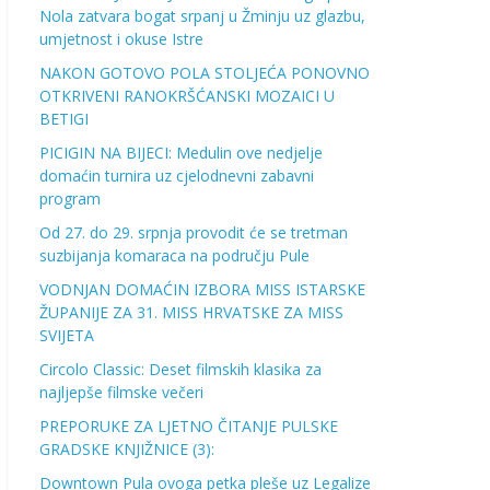
Nola zatvara bogat srpanj u Žminju uz glazbu,
umjetnost i okuse Istre
NAKON GOTOVO POLA STOLJEĆA PONOVNO
OTKRIVENI RANOKRŠĆANSKI MOZAICI U
BETIGI
PICIGIN NA BIJECI: Medulin ove nedjelje
domaćin turnira uz cjelodnevni zabavni
program
Od 27. do 29. srpnja provodit će se tretman
suzbijanja komaraca na području Pule
VODNJAN DOMAĆIN IZBORA MISS ISTARSKE
ŽUPANIJE ZA 31. MISS HRVATSKE ZA MISS
SVIJETA
Circolo Classic: Deset filmskih klasika za
najljepše filmske večeri
PREPORUKE ZA LJETNO ČITANJE PULSKE
GRADSKE KNJIŽNICE (3):
Downtown Pula ovoga petka pleše uz Legalize