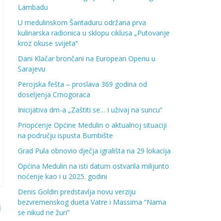
Lambadu
U medulinskom Šantaduru održana prva
kulinarska radionica u sklopu ciklusa „Putovanje
kroz okuse svijeta“
Dani Klačar brončani na European Openu u
Sarajevu
Perojska fešta – proslava 369 godina od
doseljenja Crnogoraca
Inicijativa dm-a „Zaštiti se… i uživaj na suncu“
Priopćenje Općine Medulin o aktualnoj situaciji
na području ispusta Bumbište
Grad Pula obnovio dječja igrališta na 29 lokacija
Općina Medulin na isti datum ostvarila milijunto
noćenje kao i u 2025. godini
Denis Goldin predstavlja novu verziju
bezvremenskog dueta Vatre i Massima “Nama
i
se nikud ne žuri”