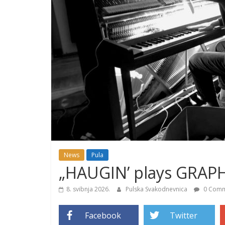
News
Pula
„HAUGIN’ plays GRAPH
8. svibnja 2026.
Pulska Svakodnevnica
0 Comm
Facebook
Twitter