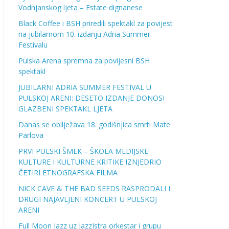
Vodnjanskog ljeta – Estate dignanese
Black Coffee i BSH priredili spektakl za povijest
na jubilarnom 10. izdanju Adria Summer
Festivalu
Pulska Arena spremna za povijesni BSH
spektakl
JUBILARNI ADRIA SUMMER FESTIVAL U
PULSKOJ ARENI: DESETO IZDANJE DONOSI
GLAZBENI SPEKTAKL LJETA
Danas se obilježava 18. godišnjica smrti Mate
Parlova
PRVI PULSKI ŠMEK – ŠKOLA MEDIJSKE
KULTURE I KULTURNE KRITIKE IZNJEDRIO
ČETIRI ETNOGRAFSKA FILMA
NICK CAVE & THE BAD SEEDS RASPRODALI I
DRUGI NAJAVLJENI KONCERT U PULSKOJ
ARENI
Full Moon Jazz uz JazzIstra orkestar i grupu