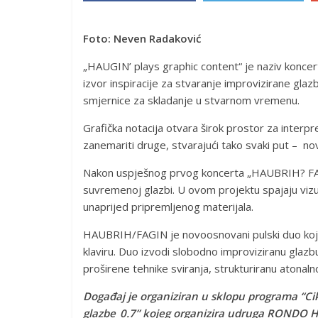
Foto: Neven Radaković
„HAUGIN’ plays graphic content“ je naziv koncer
izvor inspiracije za stvaranje improvizirane glazb
smjernice za skladanje u stvarnom vremenu.
Grafička notacija otvara širok prostor za interpr
zanemariti druge, stvarajući tako svaki put – nov
Nakon uspješnog prvog koncerta „HAUBRIH? FAGIN
suvremenoj glazbi. U ovom projektu spajaju vizu
unaprijed pripremljenog materijala.
HAUBRIH/FAGIN je novoosnovani pulski duo koji 
klaviru. Duo izvodi slobodno improviziranu glazb
proširene tehnike sviranja, strukturiranu atonalno
Događaj je organiziran u sklopu programa “Ci
glazbe_0.7” kojeg organizira udruga RONDO HI