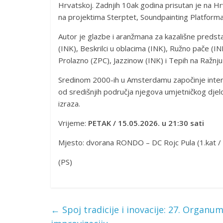
Hrvatskoj. Zadnjih 10ak godina prisutan je na H
na projektima Sterptet, Soundpainting Platforma 
Autor je glazbe i aranžmana za kazališne predst
(INK), Beskrilci u oblacima (INK), Ružno pače (I
Prolazno (ZPC), Jazzinow (INK) i Tepih na Ražnju
Sredinom 2000-ih u Amsterdamu započinje intenzi
od središnjih područja njegova umjetničkog djel
izraza.
Vrijeme:
PETAK / 15.05.2026. u 21:30 sati
Mjesto: dvorana RONDO – DC Rojc Pula (1.kat / sj
(PS)
←
Spoj tradicije i inovacije: 27. Organu