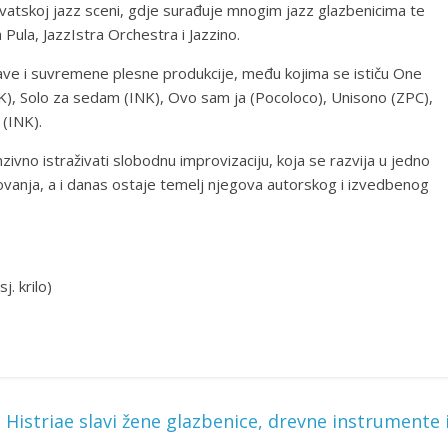
rvatskoj jazz sceni, gdje surađuje mnogim jazz glazbenicima te
Pula, JazzIstra Orchestra i Jazzino.
ave i suvremene plesne produkcije, među kojima se ističu One
NK), Solo za sedam (INK), Ovo sam ja (Pocoloco), Unisono (ZPC),
 (INK).
vno istraživati slobodnu improvizaciju, koja se razvija u jedno
ovanja, a i danas ostaje temelj njegova autorskog i izvedbenog
. krilo)
m Histriae slavi žene glazbenice, drevne instrumente 