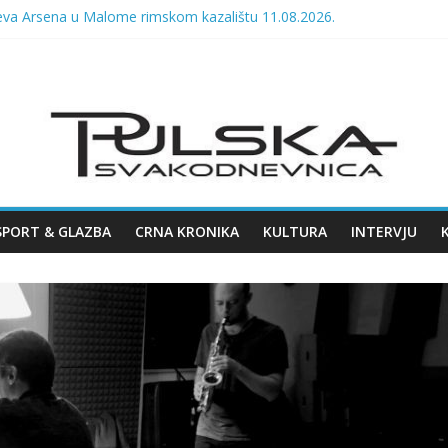
eva Arsena u Malome rimskom kazalištu 11.08.2026.
UMFIRALA U PULSKOJ ARENI
O VELIKOG KONCERTA HARISA DŽINOVIĆA U PULSKOJ ARENI
.2026. u Opatiji!
ska fešta i Dražen Zečić, u ponedjeljak Polenta bumbara i Tombol
SPORT & GLAZBA
CRNA KRONIKA
KULTURA
INTERVJU