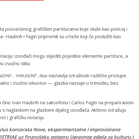
ta posvećenog grafičkim partiturama koje služe kao poticaj i
e. Haubrih i Fagin pripremili su crteže koji će poslužiti kao
etaciju: izvođači mogu slijediti pojedine elemente partiture, a
u zvučnu sliku.
?… HAUGIN!“, duo nastavlja istraživati različite pristupe
alno i zvučno iskustvo — glazba nastaje u trenutku, bez
čine Ivan Haubrih na saksofonu i Carlos Fagin na prepariranom
u s naglaskom na glazbeni dijalog izvođača. Aktivno istražuju
st i grafičku notaciju.
klus koncerata Nove, eksperimentalne i improvizirane
STRIAE uz financijsku potporu Upravnog odjela za kulturu i