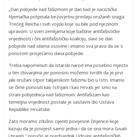
„Dan pobjede nad fašizmom je dan kad je nacistička
Njemačka potpisala bezuvjetnu predaju oružanih snaga
Trećeg Reicha i svih vojski koje su bile pod njezinom
upravom. U svim zemljama koje baštine antifašističke
vrijednosti i čini antifašističku koaliciju, slavi se dan
pobjede nad silama osovine i imamo sva prava da se s
ponosom prisjećamo dana pobjede.
Treba napomenuti da istarski narod ima posebno mjesto
u tim zbivanjima jer ponosno možemo tvrditi da je prvi
jaki oružani otpor talijanskom fašizmu bio u Istri. Imamo
se čime ponositi kao Istrijani i kao Hrvati jer smo na
strani pobjednica nad fašizmom. Antifašizam kao
temeljna vrijednost postala je sastavni dio Ustava
Republike Hrvatske.
Zato moramo zdušno cijeniti povijesne činjenice koje
kazuju da je povijest samo jedna i da se ona mora čuvati
i braniti,“ poručio je predsjednik Udruge antifašističkih