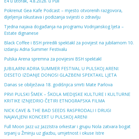
E4 u utorak, 4.8.2026. u Puli
Pokrenut Gea Kafe Podcast – mjesto otvorenih razgovora,
dijeljenja iskustava i podizanja svijesti o zdravlju
Tjedna najava događanja na programu Vodnjanskog ljeta –
Estate dignanese
Black Coffee i BSH priredili spektakl za povijest na jubilarnom 10.
izdanju Adria Summer Festivalu
Pulska Arena spremna za povijesni BSH spektakl
JUBILARNI ADRIA SUMMER FESTIVAL U PULSKOJ ARENI:
DESETO IZDANJE DONOSI GLAZBENI SPEKTAKL LJETA
Danas se obilježava 18. godišnjica smrti Mate Parlova
PRVI PULSKI ŠMEK – ŠKOLA MEDIJSKE KULTURE I KULTURNE
KRITIKE IZNJEDRIO ČETIRI ETNOGRAFSKA FILMA
NICK CAVE & THE BAD SEEDS RASPRODALI I DRUGI
NAJAVLJENI KONCERT U PULSKOJ ARENI
Full Moon Jazz uz JazzIstra orkestar i grupu Nola zatvara bogat
srpanj u Žminju uz glazbu, umjetnost i okuse Istre