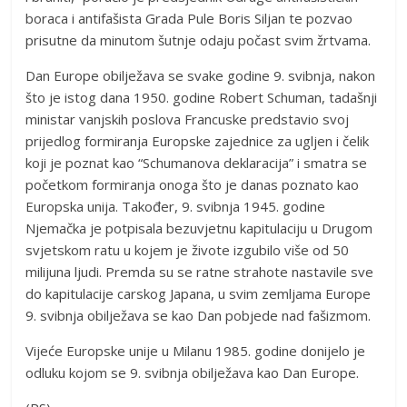
boraca i antifašista Grada Pule Boris Siljan te pozvao
prisutne da minutom šutnje odaju počast svim žrtvama.
Dan Europe obilježava se svake godine 9. svibnja, nakon
što je istog dana 1950. godine Robert Schuman, tadašnji
ministar vanjskih poslova Francuske predstavio svoj
prijedlog formiranja Europske zajednice za ugljen i čelik
koji je poznat kao “Schumanova deklaracija” i smatra se
početkom formiranja onoga što je danas poznato kao
Europska unija. Također, 9. svibnja 1945. godine
Njemačka je potpisala bezuvjetnu kapitulaciju u Drugom
svjetskom ratu u kojem je živote izgubilo više od 50
milijuna ljudi. Premda su se ratne strahote nastavile sve
do kapitulacije carskog Japana, u svim zemljama Europe
9. svibnja obilježava se kao Dan pobjede nad fašizmom.
Vijeće Europske unije u Milanu 1985. godine donijelo je
odluku kojom se 9. svibnja obilježava kao Dan Europe.