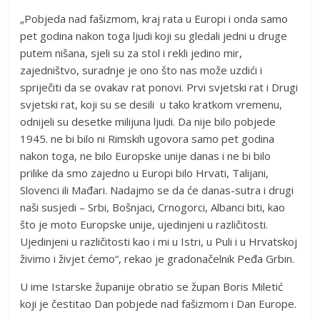
„Pobjeda nad fašizmom, kraj rata u Europi i onda samo
pet godina nakon toga ljudi koji su gledali jedni u druge
putem nišana, sjeli su za stol i rekli jedino mir,
zajedništvo, suradnje je ono što nas može uzdići i
spriječiti da se ovakav rat ponovi. Prvi svjetski rat i Drugi
svjetski rat, koji su se desili u tako kratkom vremenu,
odnijeli su desetke milijuna ljudi. Da nije bilo pobjede
1945. ne bi bilo ni Rimskih ugovora samo pet godina
nakon toga, ne bilo Europske unije danas i ne bi bilo
prilike da smo zajedno u Europi bilo Hrvati, Talijani,
Slovenci ili Mađari. Nadajmo se da će danas-sutra i drugi
naši susjedi – Srbi, Bošnjaci, Crnogorci, Albanci biti, kao
što je moto Europske unije, ujedinjeni u različitosti.
Ujedinjeni u različitosti kao i mi u Istri, u Puli i u Hrvatskoj
živimo i živjet ćemo“, rekao je gradonačelnik Peđa Grbin.
U ime Istarske županije obratio se župan Boris Miletić
koji je čestitao Dan pobjede nad fašizmom i Dan Europe.