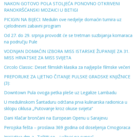
NAKON GOTOVO POLA STOLJEĆA PONOVNO OTKRIVENI
RANOKRŠĆANSKI MOZAICI U BETIGI
PICIGIN NA BIJECI: Medulin ove nedjelje domaćin turnira uz
cjelodnevni zabavni program
Od 27. do 29. srpnja provodit će se tretman suzbijanja komaraca
na području Pule
VODNJAN DOMAĆIN IZBORA MISS ISTARSKE ŽUPANIJE ZA 31.
MISS HRVATSKE ZA MISS SVIJETA
Circolo Classic: Deset filmskih klasika za najljepše filmske večeri
PREPORUKE ZA LJETNO ČITANJE PULSKE GRADSKE KNJIŽNICE
(3):
Downtown Pula ovoga petka pleše uz Legalize Lambadu
U medulinskom Šantaduru održana prva kulinarska radionica u
sklopu ciklusa „Putovanje kroz okuse svijeta“
Dani Klačar brončani na European Openu u Sarajevu
Perojska fešta – proslava 369 godina od doseljenja Crnogoraca
Inicijativa dm-a „Zaštiti se… i uživaj na suncu“