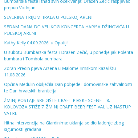
Bumbarska fešta iznad svih očekivanja: Dražen Zečić raspjevao
prepun Vodnjan
SEVERINA TRIJUMFIRALA U PULSKOJ ARENI
SEDAM DANA DO VELIKOG KONCERTA HARISA DŽINOVIĆA U
PULSKOJ ARENI
Kathy Kelly 04.09.2026. u Opatiji!
U subotu Bumbarska fešta i Dražen Zečić, u ponedjeljak Polenta
bumbara i Tombola bumbara
Zoran Predin pjeva Arsena u Malome rimskom kazalištu
11.08.2026.
Općina Medulin obilježila Dan pobjede i domovinske zahvalnosti
te Dan hrvatskih branitelja
ŽMINJ POSTAJE SREDIŠTE CRAFT PIVSKE SCENE – 8.
KOLOVOZA STIŽE 7. ŽMINJ CRAFT BEER FESTIVAL UZ NASTUP
VATRE
Hitna intervencija na Giardinima: uklanja se dio ladonje zbog
sigurnosti građana