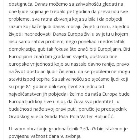
dostignuća. Danas možemo sa zahvalnošću gledati na
one ljude kojima je trebalo pet godina da prevaziđu sve
probleme, sva ratna zbivanja koja su bila i da pobjedi
razum koji kaže ljudi danas moraju živjeti u miru, zajedno
živjeti i napredovati. Danas Europa živi u svijetu u kojem
nisu samo ratovi problem, nego ponekad i nedostatak
demokracije, gubitak fokusa što znači biti Europljanin. Biti
Europljanin znači biti građanin svijeta, poštivati one
europske vrijednosti koje su nastale davno ranije, pravo
na život dostojan ljudi i činjenicu da se problemi ne mogu
staviti ispod tepiha. Sa zahvalnošću se sjećamo ljudi koji
su prije 81 godine dali svoj život za jednu od
najveličanstvenijih pobjeda i želimo da naša Europa bude
Europa ljudi koji žive u njoj, da čuva svoj identitet i u
budućnosti nađe svoj pravi put“, poručio je predsjednik
Gradskog vijeća Grada Pula-Pola Valter Boljunčić.
U svom obraćanju gradonačelnik Peđa Grbin istaknuo je
povijesnu važnost dana 9. svibnja.