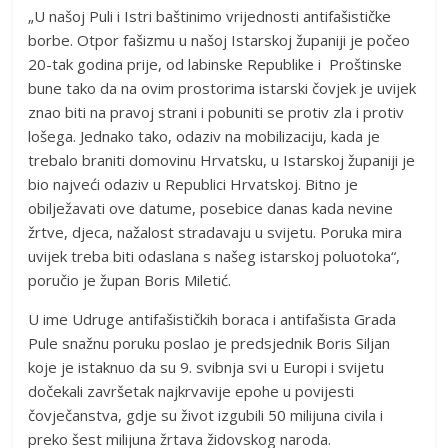
„U našoj Puli i Istri baštinimo vrijednosti antifašističke
borbe. Otpor fašizmu u našoj Istarskoj županiji je počeo
20-tak godina prije, od labinske Republike i Proštinske
bune tako da na ovim prostorima istarski čovjek je uvijek
znao biti na pravoj strani i pobuniti se protiv zla i protiv
lošega. Jednako tako, odaziv na mobilizaciju, kada je
trebalo braniti domovinu Hrvatsku, u Istarskoj županiji je
bio najveći odaziv u Republici Hrvatskoj. Bitno je
obilježavati ove datume, posebice danas kada nevine
žrtve, djeca, nažalost stradavaju u svijetu. Poruka mira
uvijek treba biti odaslana s našeg istarskoj poluotoka“,
poručio je župan Boris Miletić.
U ime Udruge antifašističkih boraca i antifašista Grada
Pule snažnu poruku poslao je predsjednik Boris Siljan
koje je istaknuo da su 9. svibnja svi u Europi i svijetu
dočekali završetak najkrvavije epohe u povijesti
čovječanstva, gdje su život izgubili 50 milijuna civila i
preko šest milijuna žrtava židovskog naroda.