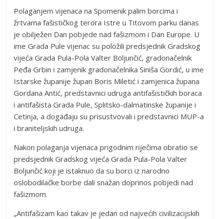
Polaganjem vijenaca na Spomenik palim borcima i
žrtvama fašističkog terora Istre u Titovom parku danas
je obilježen Dan pobjede nad fašizmom i Dan Europe. U
ime Grada Pule vijenac su položili predsjednik Gradskog
vijeća Grada Pula-Pola Valter Boljunčić, gradonačelnik
Peđa Grbin i zamjenik gradonačelnika Siniša Gordić, u ime
Istarske županije župan Boris Miletić i zamjenica župana
Gordana Antić, predstavnici udruga antifašističkih boraca
i antifašista Grada Pule, Splitsko-dalmatinske županije i
Cetinja, a događaju su prisustvovali i predstavnici MUP-a
i braniteljskih udruga.
Nakon polaganja vijenaca prigodnim riječima obratio se
predsjednik Gradskog vijeća Grada Pula-Pola Valter
Boljunčić koji je istaknuo da su borci iz narodno
oslobodilačke borbe dali snažan doprinos pobjedi nad
fašizmom.
„Antifašizam kao takav je jedan od najvećih civilizacijskih