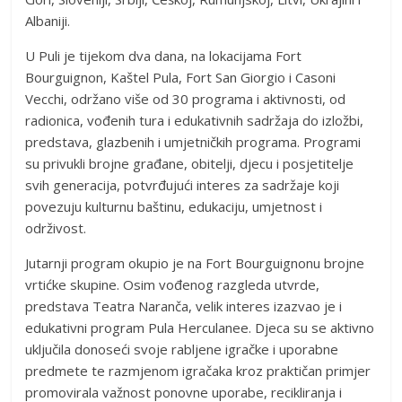
Albaniji.
U Puli je tijekom dva dana, na lokacijama Fort
Bourguignon, Kaštel Pula, Fort San Giorgio i Casoni
Vecchi, održano više od 30 programa i aktivnosti, od
radionica, vođenih tura i edukativnih sadržaja do izložbi,
predstava, glazbenih i umjetničkih programa. Programi
su privukli brojne građane, obitelji, djecu i posjetitelje
svih generacija, potvrđujući interes za sadržaje koji
povezuju kulturnu baštinu, edukaciju, umjetnost i
održivost.
Jutarnji program okupio je na Fort Bourguignonu brojne
vrtićke skupine. Osim vođenog razgleda utvrde,
predstava Teatra Naranča, velik interes izazvao je i
edukativni program Pula Herculanee. Djeca su se aktivno
uključila donoseći svoje rabljene igračke i uporabne
predmete te razmjenom igračaka kroz praktičan primjer
promovirala važnost ponovne uporabe, recikliranja i