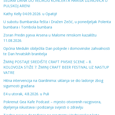
SEDAM DANA DO VELIKOG KONCERTA HARISA DŽINOVIĆA U
PULSKOJ ARENI
Kathy Kelly 04.09.2026. u Opatiji!
U subotu Bumbarska fešta i Dražen Zečić, u ponedjeljak Polenta
bumbara i Tombola bumbara
Zoran Predin pjeva Arsena u Malome rimskom kazalištu
11.08.2026.
Općina Medulin obilježila Dan pobjede i domovinske zahvalnosti
te Dan hrvatskih branitelja
ŽMINJ POSTAJE SREDIŠTE CRAFT PIVSKE SCENE – 8.
KOLOVOZA STIŽE 7. ŽMINJ CRAFT BEER FESTIVAL UZ NASTUP
VATRE
Hitna intervencija na Giardinima: uklanja se dio ladonje zbog
sigurnosti građana
E4 u utorak, 4.8.2026. u Puli
Pokrenut Gea Kafe Podcast – mjesto otvorenih razgovora,
dijeljenja iskustava i podizanja svijesti o zdravlju