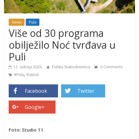
News
Pula
Više od 30 programa
obilježilo Noć tvrđava u
Puli
12. svibnja 2026.
Pulska Svakodnevnica
0 Comments
,
#Pula
#vijesti
Facebook
Twitter
Google+
Foto: Studio 11