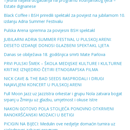
Tjedna najava događanja na programu Vodnjanskog ljeta –
Estate dignanese
Black Coffee i BSH priredili spektakl za povijest na jubilarnom 10.
izdanju Adria Summer Festivalu
Pulska Arena spremna za povijesni BSH spektakl
JUBILARNI ADRIA SUMMER FESTIVAL U PULSKOJ ARENI:
DESETO IZDANJE DONOSI GLAZBENI SPEKTAKL LJETA
Danas se obilježava 18. godišnjica smrti Mate Parlova
PRVI PULSKI ŠMEK – ŠKOLA MEDIJSKE KULTURE I KULTURNE
KRITIKE IZNJEDRIO ČETIRI ETNOGRAFSKA FILMA
NICK CAVE & THE BAD SEEDS RASPRODALI I DRUGI
NAJAVLJENI KONCERT U PULSKOJ ARENI
Full Moon Jazz uz JazzIstra orkestar i grupu Nola zatvara bogat
srpanj u Žminju uz glazbu, umjetnost i okuse Istre
NAKON GOTOVO POLA STOLJEĆA PONOVNO OTKRIVENI
RANOKRŠĆANSKI MOZAICI U BETIGI
PICIGIN NA BIJECI: Medulin ove nedjelje domaćin turnira uz
cjelodnevni zabavni program