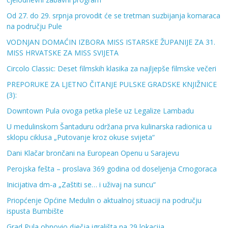
Od 27. do 29. srpnja provodit će se tretman suzbijanja komaraca
na području Pule
VODNJAN DOMAĆIN IZBORA MISS ISTARSKE ŽUPANIJE ZA 31.
MISS HRVATSKE ZA MISS SVIJETA
Circolo Classic: Deset filmskih klasika za najljepše filmske večeri
PREPORUKE ZA LJETNO ČITANJE PULSKE GRADSKE KNJIŽNICE
(3):
Downtown Pula ovoga petka pleše uz Legalize Lambadu
U medulinskom Šantaduru održana prva kulinarska radionica u
sklopu ciklusa „Putovanje kroz okuse svijeta“
Dani Klačar brončani na European Openu u Sarajevu
Perojska fešta – proslava 369 godina od doseljenja Crnogoraca
Inicijativa dm-a „Zaštiti se… i uživaj na suncu“
Priopćenje Općine Medulin o aktualnoj situaciji na području
ispusta Bumbište
Grad Pula obnovio dječja igrališta na 29 lokacija