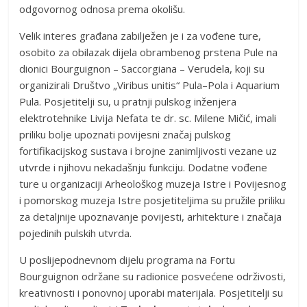
odgovornog odnosa prema okolišu.
Velik interes građana zabilježen je i za vođene ture,
osobito za obilazak dijela obrambenog prstena Pule na
dionici Bourguignon – Saccorgiana – Verudela, koji su
organizirali Društvo „Viribus unitis“ Pula–Pola i Aquarium
Pula. Posjetitelji su, u pratnji pulskog inženjera
elektrotehnike Livija Nefata te dr. sc. Milene Mičić, imali
priliku bolje upoznati povijesni značaj pulskog
fortifikacijskog sustava i brojne zanimljivosti vezane uz
utvrde i njihovu nekadašnju funkciju. Dodatne vođene
ture u organizaciji Arheološkog muzeja Istre i Povijesnog
i pomorskog muzeja Istre posjetiteljima su pružile priliku
za detaljnije upoznavanje povijesti, arhitekture i značaja
pojedinih pulskih utvrda.
U poslijepodnevnom dijelu programa na Fortu
Bourguignon održane su radionice posvećene održivosti,
kreativnosti i ponovnoj uporabi materijala. Posjetitelji su