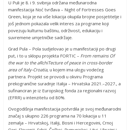
U Puli je 8. i 9. svibnja održana međunarodna
manifestacija Noć tvrđava – Night of Fortresses Goes
Green, koja je na više lokacija okupila brojne posjetitelje i
još jednom pokazala velik interes za programe koji
povezuju kulturnu baštinu, održivost, edukaciju i
suvremene umjetničke sadržaje.
Grad Pula – Pola sudjelovao je u manifestaciji po drugi
put, i to u sklopu projekta FORTIC –
From remains Of
the war to the aRchiTecture of peace in cross-border
area of Italy-Croatia
, u kojem ima ulogu vodećeg
partnera. Projekt se provodi u okviru Programa
prekogranične suradnje Italija – Hrvatska 2021.–2027., a
sufinanciran je iz Europskog fonda za regionalni razvoj
(EFRR) u intenzitetu od 80%.
Ovogodišnja manifestacija potvrdila je svoj međunarodni
značaj s ukupno 226 programa na 70 lokacija u 11
zemalja – Hrvatskoj, Italiji, Bosni i Hercegovini, Crnoj
Gori, Sloveniji, Srbiji, Češkoj, Rumunjskoj, Litvi, Ukrajini i