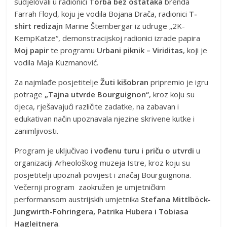
sudjelovali u radionici
Torba bez ostataka
brenda
Farrah Floyd, koju je vodila Bojana Drača, radionici
T-
shirt redizajn
Marine Štembergar iz udruge „2K-
KempKatze“, demonstracijskoj radionici izrade papira
Moj papir
te programu
Urbani piknik – Viriditas
, koji je
vodila Maja Kuzmanović.
Za najmlađe posjetitelje
Žuti kišobran
pripremio je igru
potrage
„Tajna utvrde Bourguignon“
, kroz koju su
djeca, rješavajući različite zadatke, na zabavan i
edukativan način upoznavala njezine skrivene kutke i
zanimljivosti.
Program je uključivao i
vođenu turu i priču o utvrdi
u
organizaciji Arheološkog muzeja Istre, kroz koju su
posjetitelji upoznali povijest i značaj Bourguignona.
Večernji program zaokružen je umjetničkim
performansom austrijskih umjetnika
Stefana Mittlböck-
Jungwirth-Fohringera, Patrika Hubera i Tobiasa
Hagleitnera
.