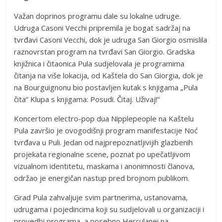
Važan doprinos programu dale su lokalne udruge.
Udruga Casoni Vecchi pripremila je bogat sadržaj na
tvrđavi Casoni Vecchi, dok je udruga San Giorgio osmislila
raznovrstan program na tvrđavi San Giorgio. Gradska
knjižnica i čitaonica Pula sudjelovala je programima
čitanja na više lokacija, od Kaštela do San Giorgia, dok je
na Bourguignonu bio postavljen kutak s knjigama „Pula
čita“ Klupa s knjigama: Posudi. Čitaj. Uživaj!“
Koncertom electro-pop dua Nipplepeople na Kaštelu
Pula završio je ovogodišnji program manifestacije Noć
tvrđava u Puli. Jedan od najprepoznatljivijih glazbenih
projekata regionalne scene, poznat po upečatljivom
vizualnom identitetu, maskama i anonimnosti članova,
održao je energičan nastup pred brojnom publikom.
Grad Pula zahvaljuje svim partnerima, ustanovama,
udrugama i pojedincima koji su sudjelovali u organizaciji i
provedbi programa, a posebno Herculanei na