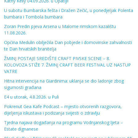
Kathy Kelly 04.09.2026. u Opatiji!
U subotu Bumbarska fešta i Dražen Zečić, u ponedjeljak Polenta
bumbara i Tombola bumbara
Zoran Predin pjeva Arsena u Malome rimskom kazalištu
11.08.2026.
Općina Medulin obilježila Dan pobjede i domovinske zahvalnosti
te Dan hrvatskih branitelja
ŽMINJ POSTAJE SREDIŠTE CRAFT PIVSKE SCENE – 8.
KOLOVOZA STIŽE 7. ŽMINJ CRAFT BEER FESTIVAL UZ NASTUP
VATRE
Hitna intervencija na Giardinima: uklanja se dio ladonje zbog
sigurnosti građana
E4 u utorak, 4.8.2026. u Puli
Pokrenut Gea Kafe Podcast – mjesto otvorenih razgovora,
dijeljenja iskustava i podizanja svijesti o zdravlju
Tjedna najava događanja na programu Vodnjanskog ljeta –
Estate dignanese