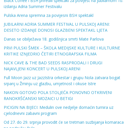
Black Coffee i BSH priredili spektakl za povijest na jubilarnom 10.
izdanju Adria Summer Festivalu
Pulska Arena spremna za povijesni BSH spektakl
JUBILARNI ADRIA SUMMER FESTIVAL U PULSKOJ ARENI:
DESETO IZDANJE DONOSI GLAZBENI SPEKTAKL LJETA
Danas se obilježava 18. godišnjica smrti Mate Parlova
PRVI PULSKI ŠMEK – ŠKOLA MEDIJSKE KULTURE I KULTURNE
KRITIKE IZNJEDRIO ČETIRI ETNOGRAFSKA FILMA
NICK CAVE & THE BAD SEEDS RASPRODALI I DRUGI
NAJAVLJENI KONCERT U PULSKOJ ARENI
Full Moon Jazz uz JazzIstra orkestar i grupu Nola zatvara bogat
srpanj u Žminju uz glazbu, umjetnost i okuse Istre
NAKON GOTOVO POLA STOLJEĆA PONOVNO OTKRIVENI
RANOKRŠĆANSKI MOZAICI U BETIGI
PICIGIN NA BIJECI: Medulin ove nedjelje domaćin turnira uz
cjelodnevni zabavni program
Od 27. do 29. srpnja provodit će se tretman suzbijanja komaraca