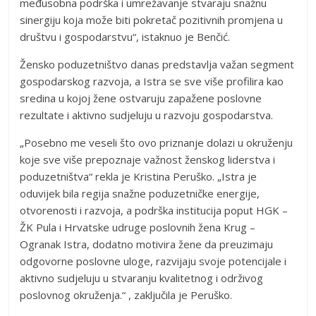
međusobna podrška i umrežavanje stvaraju snažnu
sinergiju koja može biti pokretač pozitivnih promjena u
društvu i gospodarstvu“, istaknuo je Benčić.
Žensko poduzetništvo danas predstavlja važan segment
gospodarskog razvoja, a Istra se sve više profilira kao
sredina u kojoj žene ostvaruju zapažene poslovne
rezultate i aktivno sudjeluju u razvoju gospodarstva.
„Posebno me veseli što ovo priznanje dolazi u okruženju
koje sve više prepoznaje važnost ženskog liderstva i
poduzetništva“ rekla je Kristina Peruško. „Istra je
oduvijek bila regija snažne poduzetničke energije,
otvorenosti i razvoja, a podrška institucija poput HGK –
ŽK Pula i Hrvatske udruge poslovnih žena Krug –
Ogranak Istra, dodatno motivira žene da preuzimaju
odgovorne poslovne uloge, razvijaju svoje potencijale i
aktivno sudjeluju u stvaranju kvalitetnog i održivog
poslovnog okruženja.“ , zaključila je Peruško.