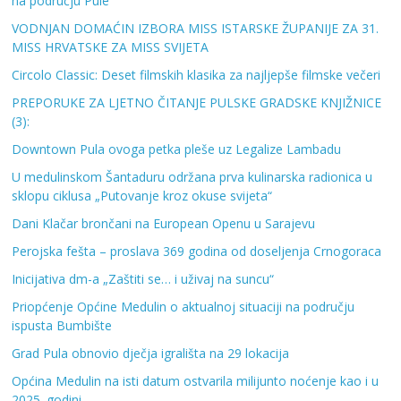
na području Pule
VODNJAN DOMAĆIN IZBORA MISS ISTARSKE ŽUPANIJE ZA 31.
MISS HRVATSKE ZA MISS SVIJETA
Circolo Classic: Deset filmskih klasika za najljepše filmske večeri
PREPORUKE ZA LJETNO ČITANJE PULSKE GRADSKE KNJIŽNICE
(3):
Downtown Pula ovoga petka pleše uz Legalize Lambadu
U medulinskom Šantaduru održana prva kulinarska radionica u
sklopu ciklusa „Putovanje kroz okuse svijeta“
Dani Klačar brončani na European Openu u Sarajevu
Perojska fešta – proslava 369 godina od doseljenja Crnogoraca
Inicijativa dm-a „Zaštiti se… i uživaj na suncu“
Priopćenje Općine Medulin o aktualnoj situaciji na području
ispusta Bumbište
Grad Pula obnovio dječja igrališta na 29 lokacija
Općina Medulin na isti datum ostvarila milijunto noćenje kao i u
2025. godini