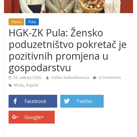
News
Pula
HGK-ZK Pula: Žensko
poduzetništvo pokretač je
pozitivnih promjena u
gospodarstvu
26. svibnja 2026.
Pulska Svakodnevnica
0 Comments
,
#Pula
#vijesti
Facebook
Twitter
Google+