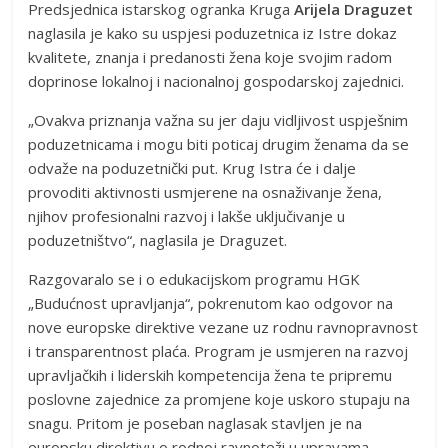
Predsjednica istarskog ogranka Kruga
Arijela Draguzet
naglasila je kako su uspjesi poduzetnica iz Istre dokaz
kvalitete, znanja i predanosti žena koje svojim radom
doprinose lokalnoj i nacionalnoj gospodarskoj zajednici.
„Ovakva priznanja važna su jer daju vidljivost uspješnim
poduzetnicama i mogu biti poticaj drugim ženama da se
odvaže na poduzetnički put. Krug Istra će i dalje
provoditi aktivnosti usmjerene na osnaživanje žena,
njihov profesionalni razvoj i lakše uključivanje u
poduzetništvo“, naglasila je Draguzet.
Razgovaralo se i o edukacijskom programu HGK
„Budućnost upravljanja“, pokrenutom kao odgovor na
nove europske direktive vezane uz rodnu ravnopravnost
i transparentnost plaća. Program je usmjeren na razvoj
upravljačkih i liderskih kompetencija žena te pripremu
poslovne zajednice za promjene koje uskoro stupaju na
snagu. Pritom je poseban naglasak stavljen je na
europsku direktivu o rodnoj ravnoteži u upravama