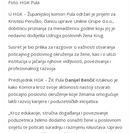
Foto: HGK Pula
U HGK – Županijskoj komori Pula održan je prijem za
Kristinu Peruško, članicu uprave Uniline Grupe d.o.o.,
dobitnicu priznanja za menadžericu godine koju joj je
nedavno dodijelila Udruga poslovnih žena Krug.
Susret je bio prilika za razgovor o važnosti stvaranja
poticajnog poslovnog okruženja za žene, kao i o ulozi
institucija u jačanju njihove vidljivosti, povezivanja i
profesionalnog razvoja.
Predsjednik HGK – ŽK Pula
Danijel Benčić
istaknuo je
kako Komora kroz svoje aktivnosti nastoji stvarati
poticajno poslovno okruženje koje ženama omogućuje
lakši razvoj karijere i poduzetničkih inicijativa.
„Kroz edukacije, stručna događanja i povezivanje
poduzetnica želimo dodatno osnažiti žene u poslovnom
svijetu te poticati suradnju i razmjenu iskustava. Upravo