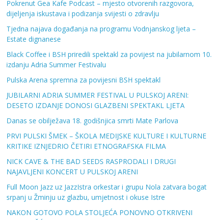
Pokrenut Gea Kafe Podcast – mjesto otvorenih razgovora,
dijeljenja iskustava i podizanja svijesti o zdravlju
Tjedna najava događanja na programu Vodnjanskog ljeta –
Estate dignanese
Black Coffee i BSH priredili spektakl za povijest na jubilarnom 10.
izdanju Adria Summer Festivalu
Pulska Arena spremna za povijesni BSH spektakl
JUBILARNI ADRIA SUMMER FESTIVAL U PULSKOJ ARENI:
DESETO IZDANJE DONOSI GLAZBENI SPEKTAKL LJETA
Danas se obilježava 18. godišnjica smrti Mate Parlova
PRVI PULSKI ŠMEK – ŠKOLA MEDIJSKE KULTURE I KULTURNE
KRITIKE IZNJEDRIO ČETIRI ETNOGRAFSKA FILMA
NICK CAVE & THE BAD SEEDS RASPRODALI I DRUGI
NAJAVLJENI KONCERT U PULSKOJ ARENI
Full Moon Jazz uz JazzIstra orkestar i grupu Nola zatvara bogat
srpanj u Žminju uz glazbu, umjetnost i okuse Istre
NAKON GOTOVO POLA STOLJEĆA PONOVNO OTKRIVENI