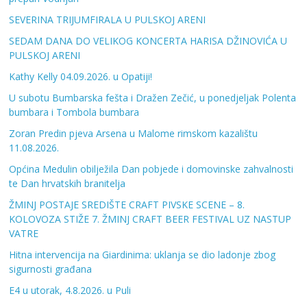
SEVERINA TRIJUMFIRALA U PULSKOJ ARENI
SEDAM DANA DO VELIKOG KONCERTA HARISA DŽINOVIĆA U
PULSKOJ ARENI
Kathy Kelly 04.09.2026. u Opatiji!
U subotu Bumbarska fešta i Dražen Zečić, u ponedjeljak Polenta
bumbara i Tombola bumbara
Zoran Predin pjeva Arsena u Malome rimskom kazalištu
11.08.2026.
Općina Medulin obilježila Dan pobjede i domovinske zahvalnosti
te Dan hrvatskih branitelja
ŽMINJ POSTAJE SREDIŠTE CRAFT PIVSKE SCENE – 8.
KOLOVOZA STIŽE 7. ŽMINJ CRAFT BEER FESTIVAL UZ NASTUP
VATRE
Hitna intervencija na Giardinima: uklanja se dio ladonje zbog
sigurnosti građana
E4 u utorak, 4.8.2026. u Puli