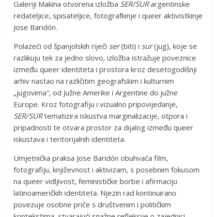
Galeriji Makina otvorena izložba
SER/SUR
argentinske
redateljice, spisateljice, fotografkinje i queer aktivistkinje
Jose Baridón.
Polazeći od španjolskih riječi
ser
(biti) i
sur
(jug), koje se
razlikuju tek za jedno slovo, izložba istražuje poveznice
između queer identiteta i prostora kroz desetogodišnji
arhiv nastao na različitim geografskim i kulturnim
„jugovima“, od Južne Amerike i Argentine do južne
Europe. Kroz fotografiju i vizualno pripovijedanje,
SER/SUR
tematizira iskustva marginalizacije, otpora i
pripadnosti te otvara prostor za dijalog između queer
iskustava i teritorijalnih identiteta.
Umjetnička praksa Jose Baridón obuhvaća film,
fotografiju, književnost i aktivizam, s posebnim fokusom
na queer vidljivost, feminističke borbe i afirmaciju
latinoameričkih identiteta. Njezin rad kontinuirano
povezuje osobne priče s društvenim i političkim
kontekstima, stvarajući snažne refleksije o zajednici,