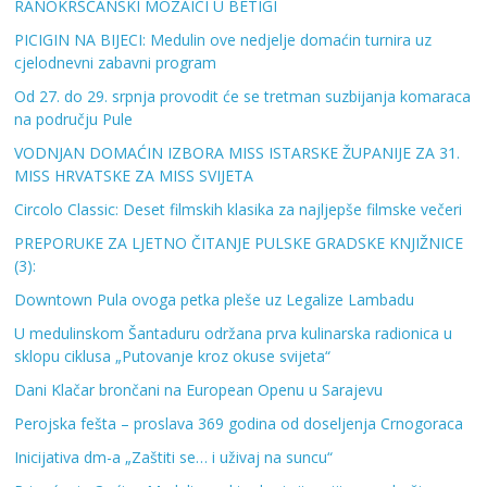
RANOKRŠĆANSKI MOZAICI U BETIGI
PICIGIN NA BIJECI: Medulin ove nedjelje domaćin turnira uz
cjelodnevni zabavni program
Od 27. do 29. srpnja provodit će se tretman suzbijanja komaraca
na području Pule
VODNJAN DOMAĆIN IZBORA MISS ISTARSKE ŽUPANIJE ZA 31.
MISS HRVATSKE ZA MISS SVIJETA
Circolo Classic: Deset filmskih klasika za najljepše filmske večeri
PREPORUKE ZA LJETNO ČITANJE PULSKE GRADSKE KNJIŽNICE
(3):
Downtown Pula ovoga petka pleše uz Legalize Lambadu
U medulinskom Šantaduru održana prva kulinarska radionica u
sklopu ciklusa „Putovanje kroz okuse svijeta“
Dani Klačar brončani na European Openu u Sarajevu
Perojska fešta – proslava 369 godina od doseljenja Crnogoraca
Inicijativa dm-a „Zaštiti se… i uživaj na suncu“