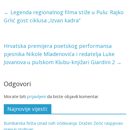
←
Legenda regionalnog filma stiže u Pulu: Rajko
Grlić gost ciklusa „Izvan kadra“
Hrvatska premijera poetskog performansa
pjesnika Nikole Mladenovića i redatelja Luke
Jovanova u pulskom Klubu-knjižari Giardini 2
→
Odgovori
Morate biti
prijavljeni
da biste objavili komentar.
Najnovije vijesti:
Bumbarska fešta iznad svih očekivanja: Dražen Zečić raspjevao
prepun Vodnjan