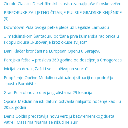
Circolo Classic: Deset filmskih klasika za najljepše filmske večeri
PREPORUKE ZA LJETNO ČITANJE PULSKE GRADSKE KNJIŽNICE
(3):
Downtown Pula ovoga petka pleše uz Legalize Lambadu
U medulinskom Šantaduru održana prva kulinarska radionica u
sklopu ciklusa „Putovanje kroz okuse svijeta“
Dani Klačar brončani na European Openu u Sarajevu
Perojska fešta – proslava 369 godina od doseljenja Crnogoraca
Inicijativa dm-a „Zaštiti se… i uživaj na suncu“
Priopćenje Općine Medulin o aktualnoj situaciji na području
ispusta Bumbište
Grad Pula obnovio dječja igrališta na 29 lokacija
Općina Medulin na isti datum ostvarila milijunto noćenje kao i u
2025. godini
Denis Goldin predstavlja novu verziju bezvremenskog dueta
Vatre i Massima “Nama se nikud ne žuri”