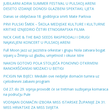
JUBILARNI ADRIA SUMMER FESTIVAL U PULSKOJ ARENI:
DESETO IZDANJE DONOSI GLAZBENI SPEKTAKL LJETA
Danas se obilježava 18. godišnjica smrti Mate Parlova
PRVI PULSKI ŠMEK – ŠKOLA MEDIJSKE KULTURE I KULTURNE
KRITIKE IZNJEDRIO ČETIRI ETNOGRAFSKA FILMA
NICK CAVE & THE BAD SEEDS RASPRODALI I DRUGI
NAJAVLJENI KONCERT U PULSKOJ ARENI
Full Moon Jazz uz JazzIstra orkestar i grupu Nola zatvara bogat
srpanj u Žminju uz glazbu, umjetnost i okuse Istre
NAKON GOTOVO POLA STOLJEĆA PONOVNO OTKRIVENI
RANOKRŠĆANSKI MOZAICI U BETIGI
PICIGIN NA BIJECI: Medulin ove nedjelje domaćin turnira uz
cjelodnevni zabavni program
Od 27. do 29. srpnja provodit će se tretman suzbijanja komaraca
na području Pule
VODNJAN DOMAĆIN IZBORA MISS ISTARSKE ŽUPANIJE ZA 31.
MISS HRVATSKE ZA MISS SVIJETA