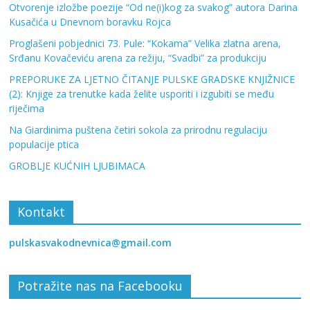
Otvorenje izložbe poezije “Od ne(i)kog za svakog” autora Darina
Kusačića u Dnevnom boravku Rojca
Proglašeni pobjednici 73. Pule: “Kokama” Velika zlatna arena,
Srđanu Kovačeviću arena za režiju, “Svadbi” za produkciju
PREPORUKE ZA LJETNO ČITANJE PULSKE GRADSKE KNJIŽNICE
(2): Knjige za trenutke kada želite usporiti i izgubiti se među
riječima
Na Giardinima puštena četiri sokola za prirodnu regulaciju
populacije ptica
GROBLJE KUĆNIH LJUBIMACA
Kontakt
pulskasvakodnevnica@gmail.com
Potražite nas na Facebooku