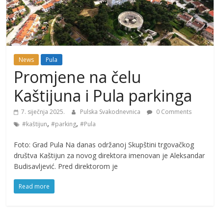
News
Pula
Promjene na čelu
Kaštijuna i Pula parkinga
7. siječnja 2025.
Pulska Svakodnevnica
0 Comments
,
,
#kaštijun
#parking
#Pula
Foto: Grad Pula Na danas održanoj Skupštini trgovačkog
društva Kaštijun za novog direktora imenovan je Aleksandar
Budisavljević. Pred direktorom je
Read more