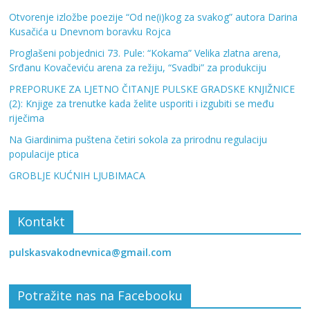
Otvorenje izložbe poezije “Od ne(i)kog za svakog” autora Darina
Kusačića u Dnevnom boravku Rojca
Proglašeni pobjednici 73. Pule: “Kokama” Velika zlatna arena,
Srđanu Kovačeviću arena za režiju, “Svadbi” za produkciju
PREPORUKE ZA LJETNO ČITANJE PULSKE GRADSKE KNJIŽNICE
(2): Knjige za trenutke kada želite usporiti i izgubiti se među
riječima
Na Giardinima puštena četiri sokola za prirodnu regulaciju
populacije ptica
GROBLJE KUĆNIH LJUBIMACA
Kontakt
pulskasvakodnevnica@gmail.com
Potražite nas na Facebooku