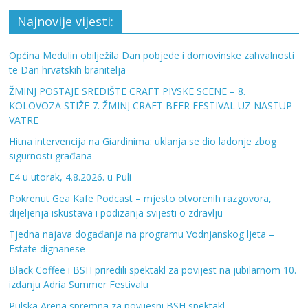
Najnovije vijesti:
Općina Medulin obilježila Dan pobjede i domovinske zahvalnosti
te Dan hrvatskih branitelja
ŽMINJ POSTAJE SREDIŠTE CRAFT PIVSKE SCENE – 8.
KOLOVOZA STIŽE 7. ŽMINJ CRAFT BEER FESTIVAL UZ NASTUP
VATRE
Hitna intervencija na Giardinima: uklanja se dio ladonje zbog
sigurnosti građana
E4 u utorak, 4.8.2026. u Puli
Pokrenut Gea Kafe Podcast – mjesto otvorenih razgovora,
dijeljenja iskustava i podizanja svijesti o zdravlju
Tjedna najava događanja na programu Vodnjanskog ljeta –
Estate dignanese
Black Coffee i BSH priredili spektakl za povijest na jubilarnom 10.
izdanju Adria Summer Festivalu
Pulska Arena spremna za povijesni BSH spektakl