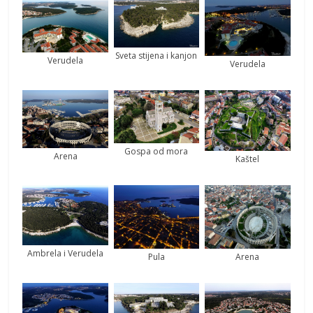
Sveta stijena i kanjon
Verudela
Verudela
Gospa od mora
Arena
Kaštel
Ambrela i Verudela
Pula
Arena