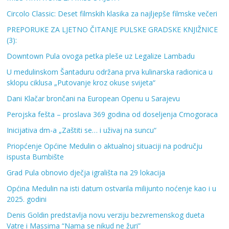
Circolo Classic: Deset filmskih klasika za najljepše filmske večeri
PREPORUKE ZA LJETNO ČITANJE PULSKE GRADSKE KNJIŽNICE
(3):
Downtown Pula ovoga petka pleše uz Legalize Lambadu
U medulinskom Šantaduru održana prva kulinarska radionica u
sklopu ciklusa „Putovanje kroz okuse svijeta“
Dani Klačar brončani na European Openu u Sarajevu
Perojska fešta – proslava 369 godina od doseljenja Crnogoraca
Inicijativa dm-a „Zaštiti se… i uživaj na suncu“
Priopćenje Općine Medulin o aktualnoj situaciji na području
ispusta Bumbište
Grad Pula obnovio dječja igrališta na 29 lokacija
Općina Medulin na isti datum ostvarila milijunto noćenje kao i u
2025. godini
Denis Goldin predstavlja novu verziju bezvremenskog dueta
Vatre i Massima “Nama se nikud ne žuri”