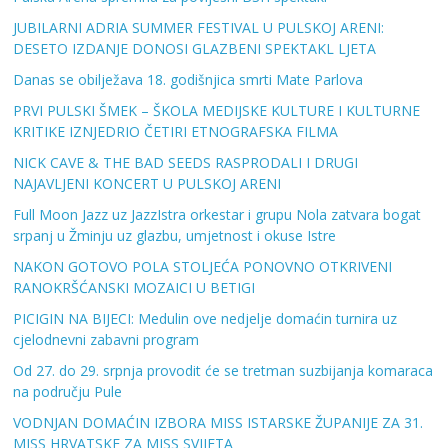
JUBILARNI ADRIA SUMMER FESTIVAL U PULSKOJ ARENI:
DESETO IZDANJE DONOSI GLAZBENI SPEKTAKL LJETA
Danas se obilježava 18. godišnjica smrti Mate Parlova
PRVI PULSKI ŠMEK – ŠKOLA MEDIJSKE KULTURE I KULTURNE
KRITIKE IZNJEDRIO ČETIRI ETNOGRAFSKA FILMA
NICK CAVE & THE BAD SEEDS RASPRODALI I DRUGI
NAJAVLJENI KONCERT U PULSKOJ ARENI
Full Moon Jazz uz JazzIstra orkestar i grupu Nola zatvara bogat
srpanj u Žminju uz glazbu, umjetnost i okuse Istre
NAKON GOTOVO POLA STOLJEĆA PONOVNO OTKRIVENI
RANOKRŠĆANSKI MOZAICI U BETIGI
PICIGIN NA BIJECI: Medulin ove nedjelje domaćin turnira uz
cjelodnevni zabavni program
Od 27. do 29. srpnja provodit će se tretman suzbijanja komaraca
na području Pule
VODNJAN DOMAĆIN IZBORA MISS ISTARSKE ŽUPANIJE ZA 31.
MISS HRVATSKE ZA MISS SVIJETA