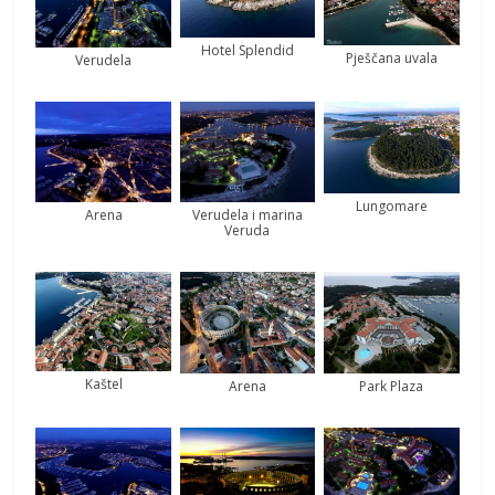
Hotel Splendid
Pješčana uvala
Verudela
Lungomare
Arena
Verudela i marina
Veruda
Kaštel
Arena
Park Plaza