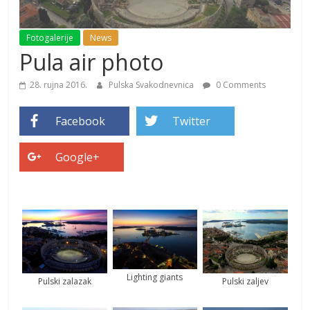
Fotogalerije
News
Pula air photo
28. rujna 2016.
Pulska Svakodnevnica
0 Comments
Facebook
Twitter
Google+
Lighting giants
Pulski zalazak
Pulski zaljev