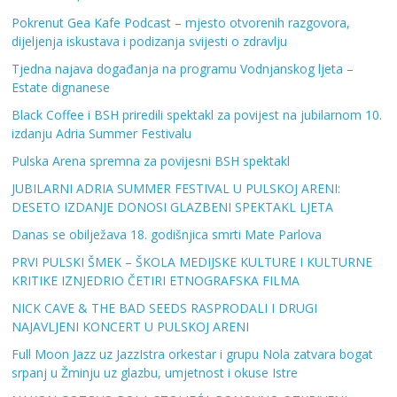
Pokrenut Gea Kafe Podcast – mjesto otvorenih razgovora,
dijeljenja iskustava i podizanja svijesti o zdravlju
Tjedna najava događanja na programu Vodnjanskog ljeta –
Estate dignanese
Black Coffee i BSH priredili spektakl za povijest na jubilarnom 10.
izdanju Adria Summer Festivalu
Pulska Arena spremna za povijesni BSH spektakl
JUBILARNI ADRIA SUMMER FESTIVAL U PULSKOJ ARENI:
DESETO IZDANJE DONOSI GLAZBENI SPEKTAKL LJETA
Danas se obilježava 18. godišnjica smrti Mate Parlova
PRVI PULSKI ŠMEK – ŠKOLA MEDIJSKE KULTURE I KULTURNE
KRITIKE IZNJEDRIO ČETIRI ETNOGRAFSKA FILMA
NICK CAVE & THE BAD SEEDS RASPRODALI I DRUGI
NAJAVLJENI KONCERT U PULSKOJ ARENI
Full Moon Jazz uz JazzIstra orkestar i grupu Nola zatvara bogat
srpanj u Žminju uz glazbu, umjetnost i okuse Istre