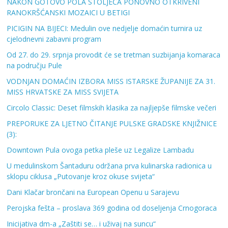
NAKON GOTOVO POLA STOLJEĆA PONOVNO OTKRIVENI
RANOKRŠĆANSKI MOZAICI U BETIGI
PICIGIN NA BIJECI: Medulin ove nedjelje domaćin turnira uz
cjelodnevni zabavni program
Od 27. do 29. srpnja provodit će se tretman suzbijanja komaraca
na području Pule
VODNJAN DOMAĆIN IZBORA MISS ISTARSKE ŽUPANIJE ZA 31.
MISS HRVATSKE ZA MISS SVIJETA
Circolo Classic: Deset filmskih klasika za najljepše filmske večeri
PREPORUKE ZA LJETNO ČITANJE PULSKE GRADSKE KNJIŽNICE
(3):
Downtown Pula ovoga petka pleše uz Legalize Lambadu
U medulinskom Šantaduru održana prva kulinarska radionica u
sklopu ciklusa „Putovanje kroz okuse svijeta“
Dani Klačar brončani na European Openu u Sarajevu
Perojska fešta – proslava 369 godina od doseljenja Crnogoraca
Inicijativa dm-a „Zaštiti se… i uživaj na suncu“