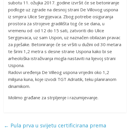
subotu 11. ožujka 2017. godine izvršit će se betoniranje
podloge uz zgrade na desnoj strani De Villovog uspona
iz smjera Ulice Sergijevaca. Zbog potrebe osiguranja
prostora za strojeve gradilišta tog će se dana, u
vremenu od od 12 do 15 sati, zatvoriti dio Ulice
Sergijevaca, uz sam Uspon, uz naznačen obilazan pravac
za pješake. Betoniranje će se vršiti u dužini od 30 metara
te širini 1,2 metra s desne strane Uspona kako bi se
arheološka istraživanja mogla nastaviti na lijevoj strani
Uspona.
Radovi uređenja De Villeog uspona vrijedni oko 1,2
milijuna kuna, koje izvodi TGT Adriatik, teku planiranom
dinamikom.
Molimo građane za strpljenje i razumijevanje.
←
Pula prva u svijetu certificirana prema