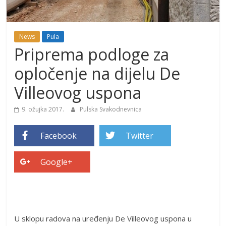
News
Pula
Priprema podloge za
opločenje na dijelu De
Villeovog uspona
9. ožujka 2017.
Pulska Svakodnevnica
Facebook
Twitter
Google+
U sklopu radova na uređenju De Villeovog uspona u