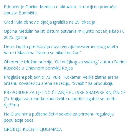
Priopćenje Općine Medulin o aktualnoj situaciji na području
ispusta Bumbište
Grad Pula obnovio dječja igrališta na 29 lokacija
Općina Medulin na isti datum ostvarila milijunto noćenje kao i u
2025. godini
Denis Goldin predstavlja novu verziju bezvremenskog dueta
Vatre i Massima “Nama se nikud ne žuri”
Otvorenje izložbe poezije “Od ne(i)kog za svakog” autora Darina
Kusačića u Dnevnom boravku Rojca
Proglašeni pobjednici 73. Pule: “Kokama” Velika zlatna arena,
Srđanu Kovačeviću arena za režiju, “Svadbi” za produkciju
PREPORUKE ZA LJETNO ČITANJE PULSKE GRADSKE KNJIŽNICE
(2): Knjige za trenutke kada želite usporiti i izgubiti se među
riječima
Na Giardinima puštena četiri sokola za prirodnu regulaciju
populacije ptica
GROBLJE KUĆNIH LJUBIMACA