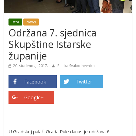
Istra
News
Održana 7. sjednica
Skupštine Istarske
županije
20. studenoga 2017.
Pulska Svakodnevnica
Facebook
Twitter
Google+
U Gradskoj palači Grada Pule danas je održana 6.