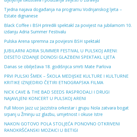
Tjedna najava događanja na programu Vodnjanskog ljeta –
Estate dignanese
Black Coffee i BSH priredili spektakl za povijest na jubilarnom 10.
izdanju Adria Summer Festivalu
Pulska Arena spremna za povijesni BSH spektakl
JUBILARNI ADRIA SUMMER FESTIVAL U PULSKOJ ARENI:
DESETO IZDANJE DONOSI GLAZBENI SPEKTAKL LJETA
Danas se obilježava 18. godišnjica smrti Mate Parlova
PRVI PULSKI ŠMEK – ŠKOLA MEDIJSKE KULTURE I KULTURNE
KRITIKE IZNJEDRIO ČETIRI ETNOGRAFSKA FILMA
NICK CAVE & THE BAD SEEDS RASPRODALI I DRUGI
NAJAVLJENI KONCERT U PULSKOJ ARENI
Full Moon Jazz uz JazzIstra orkestar i grupu Nola zatvara bogat
srpanj u Žminju uz glazbu, umjetnost i okuse Istre
NAKON GOTOVO POLA STOLJEĆA PONOVNO OTKRIVENI
RANOKRŠĆANSKI MOZAICI U BETIGI