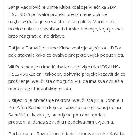
Sanja Radolović je u ime Kluba koalicije vijećnika SDP-
HSU-SDSS pohvalila projekt prenamjene bolnice
naglasivši kako je sreća što se kompleks Mornaričke
bolnice nalazi u vlasništvu Istarske županije, koja je znala
brzo reagirati, a ne države.
Tatjana Tomaić je u ime Kluba koalicije vijećnika HDZ-a
pak istaknula kako će ovakve projekte uvijek poduprijeti.
Vili Rosanda je u ime Kluba koalicije vijećnika IDS-HNS-
HSLS-ISU-Zeleni, također, pohvalio projekt kazavši da će
proširenje Sveučilišta omogućiti Puli da ima sva obilježja
modernog studentskog grada.
Uslijedilo je obraćanje rektora Sveučilišta Jurja Dobrile u
Puli Alfija Barbierija koji se zahvalio na izglasanoj odluci.
Sveučilištu, kazao je, su prijeko potrebni dodatni
prostori, a danas se radi u neadekvatnim uvjetima.
Pod točkom „Razno“, predsjednik Uprave tvrtke Kaštijun