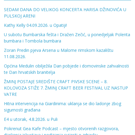
SEDAM DANA DO VELIKOG KONCERTA HARISA DŽINOVIĆA U
PULSKOJ ARENI
Kathy Kelly 04.09.2026. u Opatiji!
U subotu Bumbarska fešta i Dražen Zečić, u ponedjeljak Polenta
bumbara i Tombola bumbara
Zoran Predin pjeva Arsena u Malome rimskom kazalištu
11.08.2026.
Općina Medulin obilježila Dan pobjede i domovinske zahvalnosti
te Dan hrvatskih branitelja
ŽMINJ POSTAJE SREDIŠTE CRAFT PIVSKE SCENE – 8.
KOLOVOZA STIŽE 7. ŽMINJ CRAFT BEER FESTIVAL UZ NASTUP
VATRE
Hitna intervencija na Giardinima: uklanja se dio ladonje zbog
sigurnosti građana
E4 u utorak, 4.8.2026. u Puli
Pokrenut Gea Kafe Podcast – mjesto otvorenih razgovora,
dijeljenja iskustava i podizanja svijesti o zdravlju