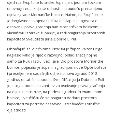
sjednica Skupštine Istarske županije s jednom točkom
dnevnog reda, koja se odnosila na buduću prenamjenu
dijela zgrade Mornaričke bolnice. Naime, na Skupštini je
jednoglasno usvojena Odluka o sklapanju ugovora o
osnivanju prava građenja nad Mornaričkom bolnicom, u
vlasništvu Istarske županije, a radi osiguranja prostornih
kapaciteta Sveučilištu Jurja Dobrile u Puli.
Obraćajući se vijećnicima, istarski je župan Valter Flego
naglasio kako je riječ o razvojnoj odluci značajnoj ne
samo za Pulu i Istru, već i šire. Dio prostora Mornaričke
bolnice, pojasnio je župan, izgradnjom nove Opće bolnice
i preseljenjem sadašnjih odijela u novu zgradu 2018.
godine, ostat će slobodni. Sveučilište Jurja Dobrile u Puli
je, stoga, podnijelo zahtjev za osnivanje prava građenja
na dijelu nekretnine, na pedeset godina. Prenamjenom
bolnice, Sveučilištu će se osigurati dodatni prostorni
kapaciteti za potrebe nastavne, istraživačke i stručne
djelatnosti.