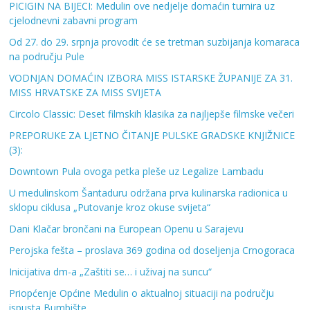
PICIGIN NA BIJECI: Medulin ove nedjelje domaćin turnira uz
cjelodnevni zabavni program
Od 27. do 29. srpnja provodit će se tretman suzbijanja komaraca
na području Pule
VODNJAN DOMAĆIN IZBORA MISS ISTARSKE ŽUPANIJE ZA 31.
MISS HRVATSKE ZA MISS SVIJETA
Circolo Classic: Deset filmskih klasika za najljepše filmske večeri
PREPORUKE ZA LJETNO ČITANJE PULSKE GRADSKE KNJIŽNICE
(3):
Downtown Pula ovoga petka pleše uz Legalize Lambadu
U medulinskom Šantaduru održana prva kulinarska radionica u
sklopu ciklusa „Putovanje kroz okuse svijeta“
Dani Klačar brončani na European Openu u Sarajevu
Perojska fešta – proslava 369 godina od doseljenja Crnogoraca
Inicijativa dm-a „Zaštiti se… i uživaj na suncu“
Priopćenje Općine Medulin o aktualnoj situaciji na području
ispusta Bumbište