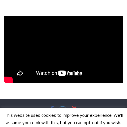
This website uses cookies to improve your experience. We'll
Copyright © 2026
Pulska Svakodnevnica
. All rights reserved.
assume you're ok with this, but you can opt-out if you wish.
Theme:
ColorMag
by ThemeGrill. Powered by
WordPress
.