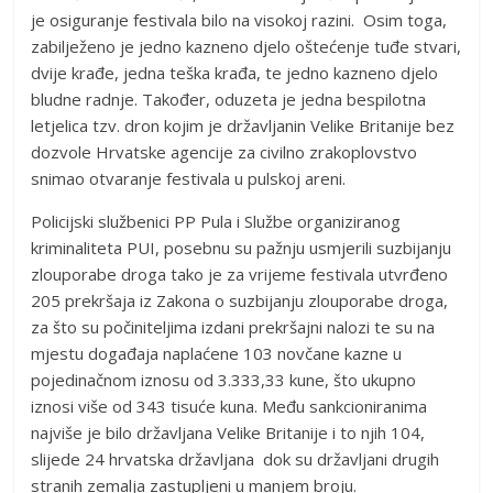
je osiguranje festivala bilo na visokoj razini. Osim toga,
zabilježeno je jedno kazneno djelo oštećenje tuđe stvari,
dvije krađe, jedna teška krađa, te jedno kazneno djelo
bludne radnje. Također, oduzeta je jedna bespilotna
letjelica tzv. dron kojim je državljanin Velike Britanije bez
dozvole Hrvatske agencije za civilno zrakoplovstvo
snimao otvaranje festivala u pulskoj areni.
Policijski službenici PP Pula i Službe organiziranog
kriminaliteta PUI, posebnu su pažnju usmjerili suzbijanju
zlouporabe droga tako je za vrijeme festivala utvrđeno
205 prekršaja iz Zakona o suzbijanju zlouporabe droga,
za što su počiniteljima izdani prekršajni nalozi te su na
mjestu događaja naplaćene 103 novčane kazne u
pojedinačnom iznosu od 3.333,33 kune, što ukupno
iznosi više od 343 tisuće kuna. Među sankcioniranima
najviše je bilo državljana Velike Britanije i to njih 104,
slijede 24 hrvatska državljana dok su državljani drugih
stranih zemalja zastupljeni u manjem broju.