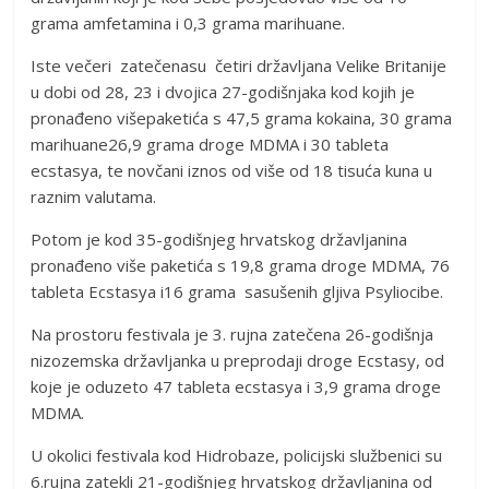
grama amfetamina i 0,3 grama marihuane.
Iste večeri zatečenasu četiri državljana Velike Britanije
u dobi od 28, 23 i dvojica 27-godišnjaka kod kojih je
pronađeno višepaketića s 47,5 grama kokaina, 30 grama
marihuane26,9 grama droge MDMA i 30 tableta
ecstasya, te novčani iznos od više od 18 tisuća kuna u
raznim valutama.
Potom je kod 35-godišnjeg hrvatskog državljanina
pronađeno više paketića s 19,8 grama droge MDMA, 76
tableta Ecstasya i16 grama sasušenih gljiva Psyliocibe.
Na prostoru festivala je 3. rujna zatečena 26-godišnja
nizozemska državljanka u preprodaji droge Ecstasy, od
koje je oduzeto 47 tableta ecstasya i 3,9 grama droge
MDMA.
U okolici festivala kod Hidrobaze, policijski službenici su
6.rujna zatekli 21-godišnjeg hrvatskog državljanina od