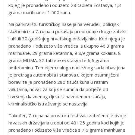
kojeg je pronađeno i oduzeto 28 tableta Ecstasya, 1,3
grama marihuane i 1.500 kuna.
Na parkiralištu turističkog naselja na Verudeli, policijski
službenici su 7. rujna u pokušaju preprodaje droge zatekli
i uhitili 30-godišnjeg hrvatskog državljanina. Kod njega je
pronađeno i oduzeto više vrećica s ukupno 46,3 grama
marihuane, 29 grama ketamina, 9 8,9 grama kokaina, 8
grama MDMA, 32 tablete ecstasya te 6,6 grama
amfetamina. Temeljem naloga nadležnog suda obavljena
je pretraga automobila i stanova u kojem osumnjičeni
boravi te je pronađeno 280 tisuća kuna u raznim
valutama, novac za koji se sumnja da potječe od
izvršenja kaznenog djela. U navedenom slučaju,
kriminalističko istraživanje se nastavlja.
Također, 7. rujna na prostoru festivala zatečeno je dvoje
hrvatskih državljana u dobi od 48 i 25 godina kod kojih je
pronađeno i oduzeto više vrećica s 7,6 grama marihuane