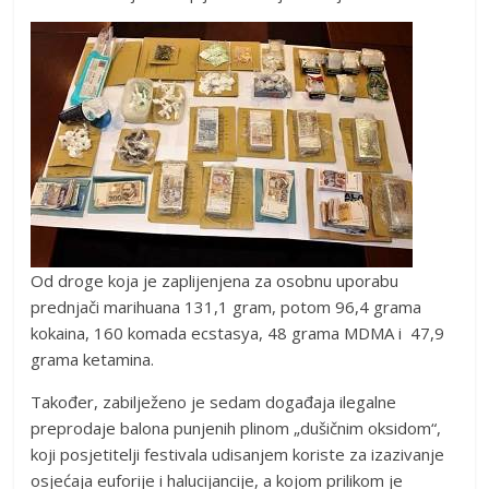
Od droge koja je zaplijenjena za osobnu uporabu
prednjači marihuana 131,1 gram, potom 96,4 grama
kokaina, 160 komada ecstasya, 48 grama MDMA i 47,9
grama ketamina.
Također, zabilježeno je sedam događaja ilegalne
preprodaje balona punjenih plinom „dušičnim oksidom“,
koji posjetitelji festivala udisanjem koriste za izazivanje
osjećaja euforije i halucijancije, a kojom prilikom je