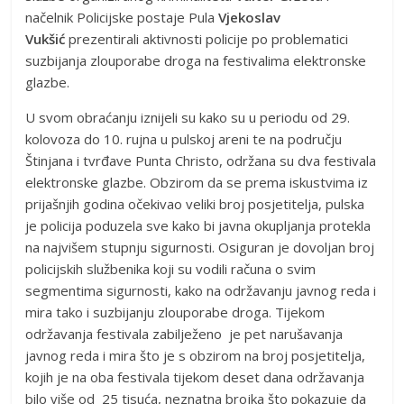
načelnik Policijske postaje Pula
Vjekoslav
Vukšić
prezentirali aktivnosti policije po problematici
suzbijanja zlouporabe droga na festivalima elektronske
glazbe.
U svom obraćanju iznijeli su kako su u periodu od 29.
kolovoza do 10. rujna u pulskoj areni te na području
Štinjana i tvrđave Punta Christo, održana su dva festivala
elektronske glazbe. Obzirom da se prema iskustvima iz
prijašnjih godina očekivao veliki broj posjetitelja, pulska
je policija poduzela sve kako bi javna okupljanja protekla
na najvišem stupnju sigurnosti. Osiguran je dovoljan broj
policijskih službenika koji su vodili računa o svim
segmentima sigurnosti, kako na održavanju javnog reda i
mira tako i suzbijanju zlouporabe droga. Tijekom
održavanja festivala zabilježeno je pet narušavanja
javnog reda i mira što je s obzirom na broj posjetitelja,
kojih je na oba festivala tijekom deset dana održavanja
bilo više od 25 tisuća, neznatna brojka što pokazuje da