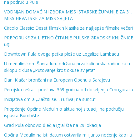
na području Pule
VODNJAN DOMAĆIN IZBORA MISS ISTARSKE ŽUPANIJE ZA 31.
MISS HRVATSKE ZA MISS SVIJETA
Circolo Classic: Deset filmskih klasika za najljepše filmske večeri
PREPORUKE ZA LJETNO ČITANJE PULSKE GRADSKE KNJIŽNICE
(3):
Downtown Pula ovoga petka pleše uz Legalize Lambadu
U medulinskom Šantaduru održana prva kulinarska radionica u
sklopu ciklusa „Putovanje kroz okuse svijeta“
Dani Klačar brončani na European Openu u Sarajevu
Perojska fešta – proslava 369 godina od doseljenja Crnogoraca
Inicijativa dm-a „Zaštiti se… i uživaj na suncu“
Priopćenje Općine Medulin o aktualnoj situaciji na području
ispusta Bumbište
Grad Pula obnovio dječja igrališta na 29 lokacija
Općina Medulin na isti datum ostvarila milijunto noćenje kao i u