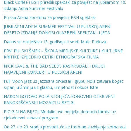
Black Coffee i BSH priredili spektakl za povijest na jubilarnom 10.
izdanju Adria Summer Festivalu
Pulska Arena spremna za povijesni BSH spektakl
JUBILARNI ADRIA SUMMER FESTIVAL U PULSKOJ ARENI:
DESETO IZDANJE DONOSI GLAZBENI SPEKTAKL LJETA
Danas se obilježava 18. godišnjica smrti Mate Parlova
PRVI PULSKI ŠMEK – ŠKOLA MEDIJSKE KULTURE I KULTURNE
KRITIKE IZNJEDRIO ČETIRI ETNOGRAFSKA FILMA
NICK CAVE & THE BAD SEEDS RASPRODALI I DRUGI
NAJAVLJENI KONCERT U PULSKOJ ARENI
Full Moon Jazz uz JazzIstra orkestar i grupu Nola zatvara bogat
srpanj u Žminju uz glazbu, umjetnost i okuse Istre
NAKON GOTOVO POLA STOLJEĆA PONOVNO OTKRIVENI
RANOKRŠĆANSKI MOZAICI U BETIGI
PICIGIN NA BIJECI: Medulin ove nedjelje domaćin turnira uz
cjelodnevni zabavni program
Od 27. do 29. srpnja provodit će se tretman suzbijanja komaraca