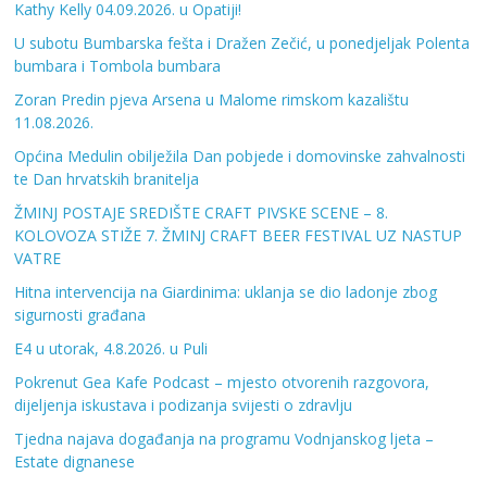
Kathy Kelly 04.09.2026. u Opatiji!
U subotu Bumbarska fešta i Dražen Zečić, u ponedjeljak Polenta
bumbara i Tombola bumbara
Zoran Predin pjeva Arsena u Malome rimskom kazalištu
11.08.2026.
Općina Medulin obilježila Dan pobjede i domovinske zahvalnosti
te Dan hrvatskih branitelja
ŽMINJ POSTAJE SREDIŠTE CRAFT PIVSKE SCENE – 8.
KOLOVOZA STIŽE 7. ŽMINJ CRAFT BEER FESTIVAL UZ NASTUP
VATRE
Hitna intervencija na Giardinima: uklanja se dio ladonje zbog
sigurnosti građana
E4 u utorak, 4.8.2026. u Puli
Pokrenut Gea Kafe Podcast – mjesto otvorenih razgovora,
dijeljenja iskustava i podizanja svijesti o zdravlju
Tjedna najava događanja na programu Vodnjanskog ljeta –
Estate dignanese