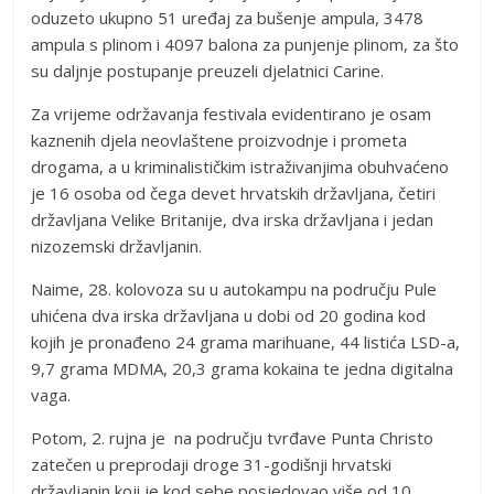
oduzeto ukupno 51 uređaj za bušenje ampula, 3478
ampula s plinom i 4097 balona za punjenje plinom, za što
su daljnje postupanje preuzeli djelatnici Carine.
Za vrijeme održavanja festivala evidentirano je osam
kaznenih djela neovlaštene proizvodnje i prometa
drogama, a u kriminalističkim istraživanjima obuhvaćeno
je 16 osoba od čega devet hrvatskih državljana, četiri
državljana Velike Britanije, dva irska državljana i jedan
nizozemski državljanin.
Naime, 28. kolovoza su u autokampu na području Pule
uhićena dva irska državljana u dobi od 20 godina kod
kojih je pronađeno 24 grama marihuane, 44 listića LSD-a,
9,7 grama MDMA, 20,3 grama kokaina te jedna digitalna
vaga.
Potom, 2. rujna je na području tvrđave Punta Christo
zatečen u preprodaji droge 31-godišnji hrvatski
državljanin koji je kod sebe posjedovao više od 10