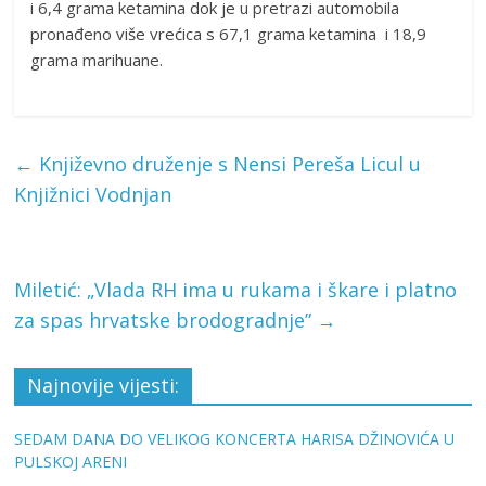
i 6,4 grama ketamina dok je u pretrazi automobila
pronađeno više vrećica s 67,1 grama ketamina i 18,9
grama marihuane.
←
Književno druženje s Nensi Pereša Licul u
Knjižnici Vodnjan
Miletić: „Vlada RH ima u rukama i škare i platno
za spas hrvatske brodogradnje”
→
Najnovije vijesti:
SEDAM DANA DO VELIKOG KONCERTA HARISA DŽINOVIĆA U
PULSKOJ ARENI