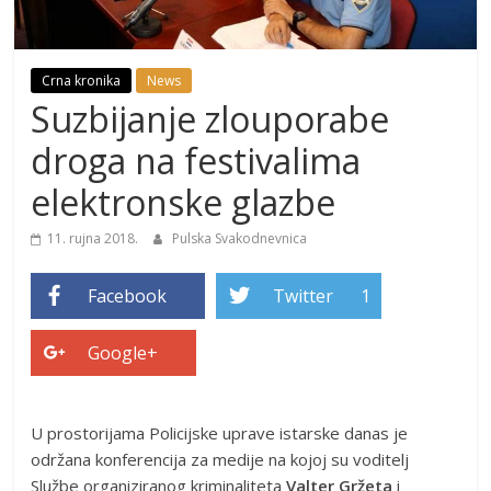
Crna kronika
News
Suzbijanje zlouporabe
droga na festivalima
elektronske glazbe
11. rujna 2018.
Pulska Svakodnevnica
Facebook
Twitter
1
Google+
U prostorijama Policijske uprave istarske danas je
održana konferencija za medije na kojoj su voditelj
Službe organiziranog kriminaliteta
Valter Gržeta
i