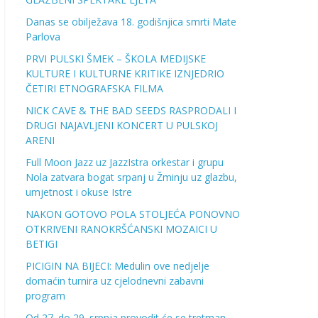
Danas se obilježava 18. godišnjica smrti Mate
Parlova
PRVI PULSKI ŠMEK – ŠKOLA MEDIJSKE
KULTURE I KULTURNE KRITIKE IZNJEDRIO
ČETIRI ETNOGRAFSKA FILMA
NICK CAVE & THE BAD SEEDS RASPRODALI I
DRUGI NAJAVLJENI KONCERT U PULSKOJ
ARENI
Full Moon Jazz uz JazzIstra orkestar i grupu
Nola zatvara bogat srpanj u Žminju uz glazbu,
umjetnost i okuse Istre
NAKON GOTOVO POLA STOLJEĆA PONOVNO
OTKRIVENI RANOKRŠĆANSKI MOZAICI U
BETIGI
PICIGIN NA BIJECI: Medulin ove nedjelje
domaćin turnira uz cjelodnevni zabavni
program
Od 27. do 29. srpnja provodit će se tretman