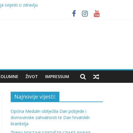
 svijesti o zdravlju
lja
FT BEER FESTIVAL UZ NASTUP VATRE
KOLUMNE
ŽIVOT
IMPRESSUM
Najnovije vijesti:
Općina Medulin obilježila Dan pobjede i
domovinske zahvalnosti te Dan hrvatskih
branitelja
ŽMINJ POSTAJE SREDIŠTE CRAFT PIVSKE