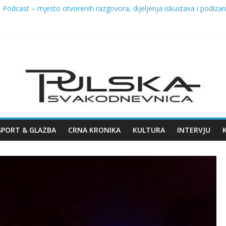
Podcast – mjesto otvorenih razgovora, dijeljenja iskustava i podizanja
lježila Dan pobjede i domovinske zahvalnosti te Dan hrvatskih branite
EDIŠTE CRAFT PIVSKE SCENE – 8. KOLOVOZA STIŽE 7. ŽMINJ CRA
 na Giardinima: uklanja se dio ladonje zbog sigurnosti građana
26. u Puli
SPORT & GLAZBA
CRNA KRONIKA
KULTURA
INTERVJU