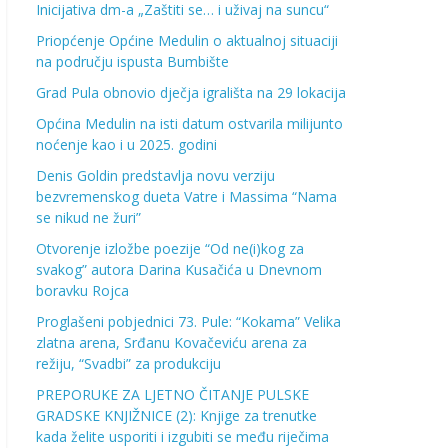
Inicijativa dm-a „Zaštiti se… i uživaj na suncu“
Priopćenje Općine Medulin o aktualnoj situaciji
na području ispusta Bumbište
Grad Pula obnovio dječja igrališta na 29 lokacija
Općina Medulin na isti datum ostvarila milijunto
noćenje kao i u 2025. godini
Denis Goldin predstavlja novu verziju
bezvremenskog dueta Vatre i Massima “Nama
se nikud ne žuri”
Otvorenje izložbe poezije “Od ne(i)kog za
svakog” autora Darina Kusačića u Dnevnom
boravku Rojca
Proglašeni pobjednici 73. Pule: “Kokama” Velika
zlatna arena, Srđanu Kovačeviću arena za
režiju, “Svadbi” za produkciju
PREPORUKE ZA LJETNO ČITANJE PULSKE
GRADSKE KNJIŽNICE (2): Knjige za trenutke
kada želite usporiti i izgubiti se među riječima