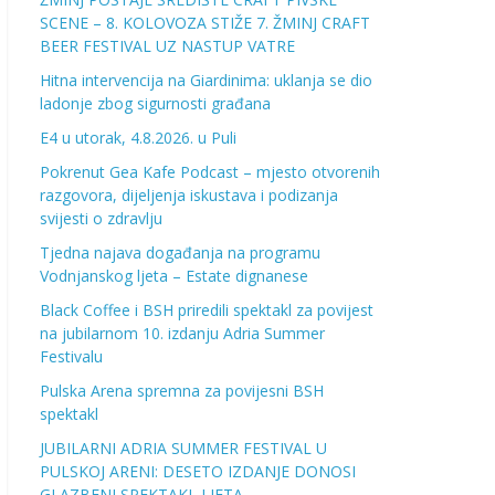
SCENE – 8. KOLOVOZA STIŽE 7. ŽMINJ CRAFT
BEER FESTIVAL UZ NASTUP VATRE
Hitna intervencija na Giardinima: uklanja se dio
ladonje zbog sigurnosti građana
E4 u utorak, 4.8.2026. u Puli
Pokrenut Gea Kafe Podcast – mjesto otvorenih
razgovora, dijeljenja iskustava i podizanja
svijesti o zdravlju
Tjedna najava događanja na programu
Vodnjanskog ljeta – Estate dignanese
Black Coffee i BSH priredili spektakl za povijest
na jubilarnom 10. izdanju Adria Summer
Festivalu
Pulska Arena spremna za povijesni BSH
spektakl
JUBILARNI ADRIA SUMMER FESTIVAL U
PULSKOJ ARENI: DESETO IZDANJE DONOSI
GLAZBENI SPEKTAKL LJETA