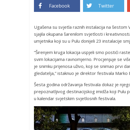
Facebook
Twitter
Ugašena su svjetla raznih instalacija na šestom V
sjajila okupana šarenilom svjetlosti i kreativnos
umjetnika koji su u Pulu donijeli 23 instalacije s
“Širenjem kruga lokacija uspjeli smo postići raste
svim lokacijama ravnomjerno. Procjenjuje se više 
je snimku prijenosa uživo, koji se snimao prvi da
gledatelja,” istaknuo je direktor festivala Marko 
Šesta godina održavanja festivala dokaz je njegov
prepoznatljivog destinacijskog imidža koji Pulu p
u kalendar svjetskim svjetlosnih festivala.