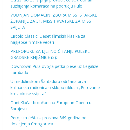
suzbijanja komaraca na području Pule
VODNJAN DOMAĆIN IZBORA MISS ISTARSKE
ŽUPANIJE ZA 31. MISS HRVATSKE ZA MISS
SVIJETA
Circolo Classic: Deset filmskih klasika za
najljepše filmske večeri
PREPORUKE ZA LJETNO ČITANJE PULSKE
GRADSKE KNJIŽNICE (3):
Downtown Pula ovoga petka pleše uz Legalize
Lambadu
U medulinskom Šantaduru održana prva
kulinarska radionica u sklopu ciklusa „Putovanje
kroz okuse svijeta“
Dani Klačar brončani na European Openu u
Sarajevu
Perojska fešta – proslava 369 godina od
doseljenja Crnogoraca