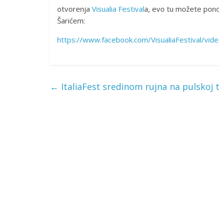
otvorenja
Visualia Festival
a, evo tu možete ponov
Šarićem:
https://www.facebook.com/VisualiaFestival/v
←
ItaliaFest sredinom rujna na pulskoj t