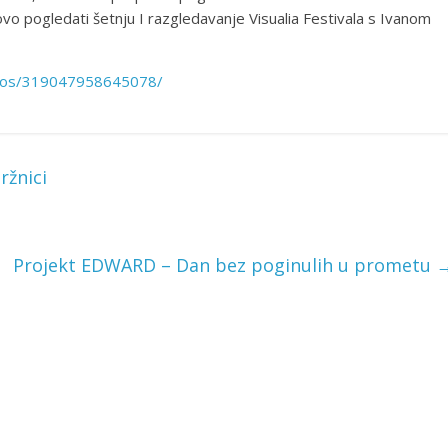
o pogledati šetnju I razgledavanje Visualia Festivala s Ivanom
ideos/319047958645078/
ržnici
Projekt EDWARD – Dan bez poginulih u prometu