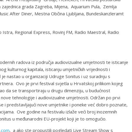
ka zajednica grada Zagreba, Mijena, Aquarium Pula, Zemlja
Music After Diner, Mestna Občina Ljubljana, Bundeskanzleramt
o Istra, Regional Express, Rovinj FM, Radio Maestral, Radio
 modernih radova iz područja audiovizualne umjetnosti te isticanje
og kulturnog kapitala, isticanju umjetničkih vrijednosti i
l je nastao u organizaciji Udruge Sonitus i uz suradnju s
tnera. Ovo je prvi festival svjetla u Hrvatskoj prilikom kojeg
m kao da se transportiraju u drugu dimenziju, u budućnost
 nove tehnologije i audiovizualne umjetnosti. Održan po prvi
i se i predstavljajući nove umjetnike i poneke već dobro poznate,
lacijama. Ove godine na festivalu izlaže veći broj inozemnih
Sonitus u međunarodni EU-projekt koji je to omogućio.
a.com
, a ako ste propustili pogledati Live Stream Show s