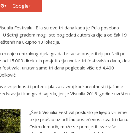
Google+
isualia Festivalu . Bila su ovo tri dana kada je Pula posebno
ti. U šetnji gradom mogli ste pogledati autorska djela od čak 19
mještenih na ukupno 13 lokacija.
rećenje centralnog djela grada te su se posjetitelji proširili po
od 15.000 direktnih posjetitelja unutar tri festivalska dana, dok
n festivala, unutar samo tri dana pogledalo više od 4.400
Bolković.
e vrijednosti i potencijala za razvoj konkurentnosti i jačanje
redstavlja i kao grad svjetla, jer je Visualia 2016. godine uvršten
„Šesti Visualia Festival poslužilo je lijepo vrijeme
te je prošao uz odličnu posjećenost sva tri dana.
Osim domaćih, može se primijetiti sve više