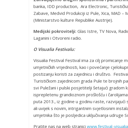
banka, IDD production, Ara Electronic, Turistič
Zabave, Medvid Produkciji iz Pule, Xica, MAD – 
(Ministarstvo kulture Republike Austrije).
Medijski pokrovitelji:
Glas Istre, TV Nova, Radi
Laganini i Otvoreni radio.
O Visualia Festivalu:
Visualia Festival Festival ima za cilj promicanje
umjetničkih vrijednosti, kao i povećanje cjelokupn
postizanju koristi za zajednicu i društvo. Festiva
Turističkom zajednicom grada Pule te brojnih par
svi Puležani i pulski posjetitelji šetajući grado
isprepletenu grandioznom prošlošću i čarolijama
puta 2013., iz godine u godinu raste, razvijajuć
ali uvijek s novim, intrigantnim svjetlosnim insta
umjetnika što je posljedica uključivanja udruge 
Pratite nas na web stranici
www.festival-visuali