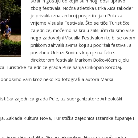
stranih gostiju od kojih su mnogi došli upravo
zbog festivala. Noćna atletska utrka Xica također
je privukla znatan broj posjetitelja u Pulu za
vrijeme Visualia Festivala. Što se tiče Turističke
zajednice, možemo na kraju zaključiti da smo više
nego zadovoljni Visualia Festivalom te bi se ovom
prilikom zahvalili svima koji su podržali festival, a
posebno Udruzi Sonitus koja je na čelu s
direktorom festivala Markom Bolkovićem cijelu
orica Turističke zajednice grada Pule Sanja Cinkopan Korotaj.
la donosimo vam kroz nekoliko fotografija autora Marka
istička zajednica grada Pule, uz suorganizatore Arheološki
a, Zaklada Kultura Nova, Turistička zajednica Istarske županije i
a:
Arena Hospitality Group, Heineken, Hrvatska poštanska