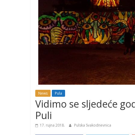
News
Pula
Vidimo se sljedeće god
Puli
17. rujna 2018.
Pulska Svakodnevnica