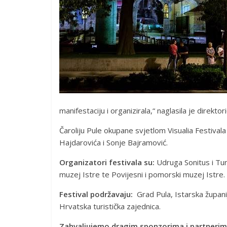
manifestaciju i organizirala,“ naglasila je direkt
Čaroliju Pule okupane svjetlom Visualia Festiva
Hajdarovića i Sonje Bajramović.
Organizatori festivala su:
Udruga Sonitus i Tur
muzej Istre te Povijesni i pomorski muzej Istre.
Festival podržavaju:
Grad Pula, Istarska županij
Hrvatska turistička zajednica.
Zahvaljujemo dragim sponzorima i partnerim