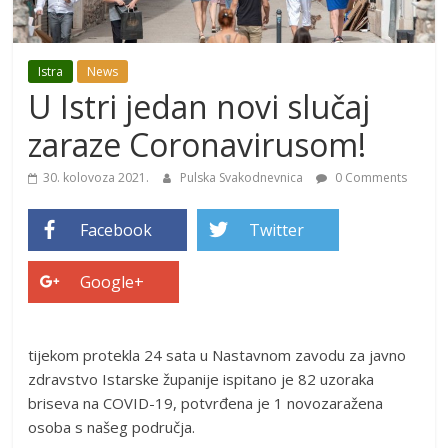
Istra
News
U Istri jedan novi slučaj
zaraze Coronavirusom!
30. kolovoza 2021.
Pulska Svakodnevnica
0 Comments
Facebook
Twitter
Google+
tijekom protekla 24 sata u Nastavnom zavodu za javno
zdravstvo Istarske županije ispitano je 82 uzoraka
briseva na COVID-19, potvrđena je 1 novozaražena
osoba s našeg područja.