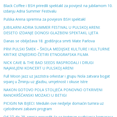
Black Coffee i BSH priredili spektakl za povijest na jubilarnom 10.
izdanju Adria Summer Festivalu
Pulska Arena spremna za povijesni BSH spektakl
JUBILARNI ADRIA SUMMER FESTIVAL U PULSKOJ ARENI:
DESETO IZDANJE DONOSI GLAZBENI SPEKTAKL LJETA
Danas se obilježava 18. godišnjica smrti Mate Parlova
PRVI PULSKI ŠMEK – ŠKOLA MEDIJSKE KULTURE I KULTURNE
KRITIKE IZNJEDRIO ČETIRI ETNOGRAFSKA FILMA
NICK CAVE & THE BAD SEEDS RASPRODALI I DRUGI
NAJAVLJENI KONCERT U PULSKOJ ARENI
Full Moon Jazz uz JazzIstra orkestar i grupu Nola zatvara bogat
srpanj u Žminju uz glazbu, umjetnost i okuse Istre
NAKON GOTOVO POLA STOLJEĆA PONOVNO OTKRIVENI
RANOKRŠĆANSKI MOZAICI U BETIGI
PICIGIN NA BIJECI: Medulin ove nedjelje domaćin turnira uz
cjelodnevni zabavni program
Od 27. do 29. srpnja provodit će se tretman suzbijanja komaraca