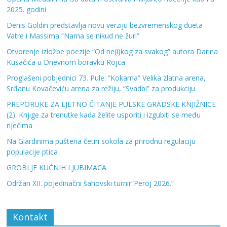
2025. godini
Denis Goldin predstavlja novu verziju bezvremenskog dueta
Vatre i Massima “Nama se nikud ne žuri”
Otvorenje izložbe poezije “Od ne(i)kog za svakog” autora Darina
Kusačića u Dnevnom boravku Rojca
Proglašeni pobjednici 73. Pule: “Kokama” Velika zlatna arena,
Srđanu Kovačeviću arena za režiju, “Svadbi” za produkciju
PREPORUKE ZA LJETNO ČITANJE PULSKE GRADSKE KNJIŽNICE
(2): Knjige za trenutke kada želite usporiti i izgubiti se među
riječima
Na Giardinima puštena četiri sokola za prirodnu regulaciju
populacije ptica
GROBLJE KUĆNIH LJUBIMACA
Održan XII. pojedinačni šahovski turnir”Peroj 2026.”
Kontakt