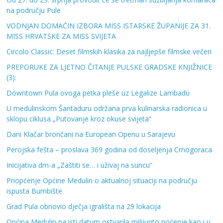
na području Pule
VODNJAN DOMAĆIN IZBORA MISS ISTARSKE ŽUPANIJE ZA 31.
MISS HRVATSKE ZA MISS SVIJETA
Circolo Classic: Deset filmskih klasika za najljepše filmske večeri
PREPORUKE ZA LJETNO ČITANJE PULSKE GRADSKE KNJIŽNICE
(3):
Downtown Pula ovoga petka pleše uz Legalize Lambadu
U medulinskom Šantaduru održana prva kulinarska radionica u
sklopu ciklusa „Putovanje kroz okuse svijeta“
Dani Klačar brončani na European Openu u Sarajevu
Perojska fešta – proslava 369 godina od doseljenja Crnogoraca
Inicijativa dm-a „Zaštiti se… i uživaj na suncu“
Priopćenje Općine Medulin o aktualnoj situaciji na području
ispusta Bumbište
Grad Pula obnovio dječja igrališta na 29 lokacija
Općina Medulin na isti datum ostvarila milijunto noćenje kao i u