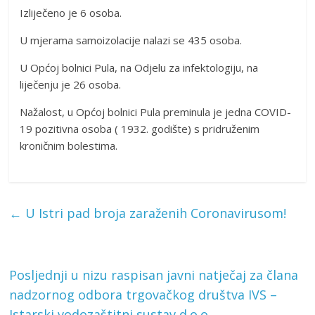
Izliječeno je 6 osoba.
U mjerama samoizolacije nalazi se 435 osoba.
U Općoj bolnici Pula, na Odjelu za infektologiju, na
liječenju je 26 osoba.
Nažalost, u Općoj bolnici Pula preminula je jedna COVID-
19 pozitivna osoba ( 1932. godište) s pridruženim
kroničnim bolestima.
←
U Istri pad broja zaraženih Coronavirusom!
Posljednji u nizu raspisan javni natječaj za člana
nadzornog odbora trgovačkog društva IVS –
Istarski vodozaštitni sustav d.o.o.
→