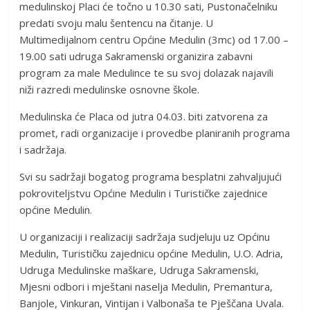
medulinskoj Placi će točno u 10.30 sati, Pustonačelniku
predati svoju malu šentencu na čitanje. U
Multimedijalnom centru Općine Medulin (3mc) od 17.00 –
19.00 sati udruga Sakramenski organizira zabavni
program za male Medulince te su svoj dolazak najavili
niži razredi medulinske osnovne škole.
Medulinska će Placa od jutra 04.03. biti zatvorena za
promet, radi organizacije i provedbe planiranih programa
i sadržaja.
Svi su sadržaji bogatog programa besplatni zahvaljujući
pokroviteljstvu Općine Medulin i Turističke zajednice
općine Medulin.
U organizaciji i realizaciji sadržaja sudjeluju uz Općinu
Medulin, Turističku zajednicu općine Medulin, U.O. Adria,
Udruga Medulinske maškare, Udruga Sakramenski,
Mjesni odbori i mještani naselja Medulin, Premantura,
Banjole, Vinkuran, Vintijan i Valbonaša te Pješčana Uvala.