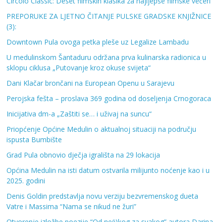
Circolo Classic: Deset filmskih klasika za najljepše filmske večeri
PREPORUKE ZA LJETNO ČITANJE PULSKE GRADSKE KNJIŽNICE
(3):
Downtown Pula ovoga petka pleše uz Legalize Lambadu
U medulinskom Šantaduru održana prva kulinarska radionica u
sklopu ciklusa „Putovanje kroz okuse svijeta“
Dani Klačar brončani na European Openu u Sarajevu
Perojska fešta – proslava 369 godina od doseljenja Crnogoraca
Inicijativa dm-a „Zaštiti se… i uživaj na suncu“
Priopćenje Općine Medulin o aktualnoj situaciji na području
ispusta Bumbište
Grad Pula obnovio dječja igrališta na 29 lokacija
Općina Medulin na isti datum ostvarila milijunto noćenje kao i u
2025. godini
Denis Goldin predstavlja novu verziju bezvremenskog dueta
Vatre i Massima “Nama se nikud ne žuri”
Otvorenje izložbe poezije “Od ne(i)kog za svakog” autora Darina