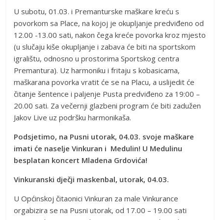
U subotu, 01.03. i Premanturske maškare kreću s
povorkom sa Place, na kojoj je okupljanje predviđeno od
12.00 -13.00 sati, nakon čega kreće povorka kroz mjesto
(u slučaju kiše okupljanje i zabava će biti na sportskom
igralištu, odnosno u prostorima Sportskog centra
Premantura). Uz harmoniku i fritaju s kobasicama,
maškarana povorka vratit će se na Placu, a uslijedit će
čitanje šentence i paljenje Pusta predviđeno za 19:00 –
20.00 sati. Za večernji glazbeni program će biti zadužen
Jakov Live uz podršku harmonikaša.
Podsjetimo, na Pusni utorak, 04.03. svoje maškare
imati će naselje Vinkuran i Medulin! U Medulinu
besplatan koncert Mladena Grdovića!
Vinkuranski dječji maskenbal, utorak, 04.03.
U Općinskoj čitaonici Vinkuran za male Vinkurance
orgabizira se na Pusni utorak, od 17.00 – 19.00 sati