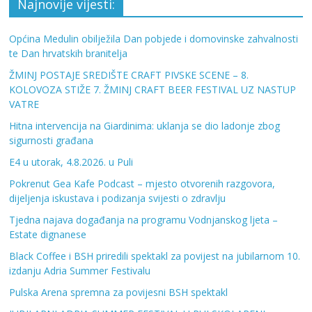
Najnovije vijesti:
Općina Medulin obilježila Dan pobjede i domovinske zahvalnosti
te Dan hrvatskih branitelja
ŽMINJ POSTAJE SREDIŠTE CRAFT PIVSKE SCENE – 8.
KOLOVOZA STIŽE 7. ŽMINJ CRAFT BEER FESTIVAL UZ NASTUP
VATRE
Hitna intervencija na Giardinima: uklanja se dio ladonje zbog
sigurnosti građana
E4 u utorak, 4.8.2026. u Puli
Pokrenut Gea Kafe Podcast – mjesto otvorenih razgovora,
dijeljenja iskustava i podizanja svijesti o zdravlju
Tjedna najava događanja na programu Vodnjanskog ljeta –
Estate dignanese
Black Coffee i BSH priredili spektakl za povijest na jubilarnom 10.
izdanju Adria Summer Festivalu
Pulska Arena spremna za povijesni BSH spektakl