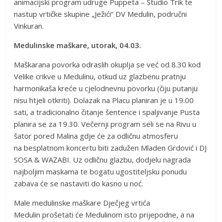
animacijski program udruge Puppeta – Studio Trik te
nastup vrtičke skupine „Ježići“ DV Medulin, područni
Vinkuran.
Medulinske maškare, utorak, 04.03.
Maškarana povorka odraslih okuplja se već od 8.30 kod
Velike crikve u Medulinu, otkud uz glazbenu pratnju
harmonikaša kreće u cjelodnevnu povorku (čiju putanju
nisu htjeli otkriti). Dolazak na Placu planiran je u 19.00
sati, a tradicionalno čitanje šentence i spaljivanje Pusta
planira se za 19.30. Večernji program seli se na Rivu u
šator pored Malina gdje će za odličnu atmosferu
na besplatnom koncertu biti zadužen Mladen Grdović i DJ
SOSA & WAZABI. Uz odličnu glazbu, dodjelu nagrada
najboljim maskama te bogatu ugostiteljsku ponudu
zabava će se nastaviti do kasno u noć.
Male medulinske maškare Dječjeg vrtića
Medulin prošetati će Medulinom isto prijepodne, a na