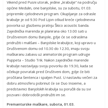
Vikend pred Pusni utorak, jedine „krabulje“ na području
općine Medulin, one banjolske, su za subotu, 01.03.
pripremile cjelodnevni program. Okupljanje za odrasle
krabulje je od 9.30 Pod Lijon otkud kreće cjelodnevna
povorka uz glazbenu pratnju Škico acoustic banda.
Zajednička marenda je planirana oko 13.00 sati u
Društvenom domu Banjole, gdje će se odraslima
pridružiti i mališani – Banjolske krabuljice, koji upravo u
Društvenom domu od 10.30 do 12.30, imaju svoju
maškaranu zabavu uz animatorski program udruge
Puppeta – Studio Trik. Nakon zajedničke marende
krabulje nastavljaju svoju povorku do 19.30, kada se
očekuje povratak pred Društveni dom, gdje će biti
pročitana šentenca i spaljen Pust. U nastavku večeri za
dobru atmosferu pobrinut će se Duo Insieme, a
predstavnici Banjolskih krabulja su poručili da su svi
pozvani i dobrodošli pridružiti im se.
Premanturske maškare, subota, 01.03.