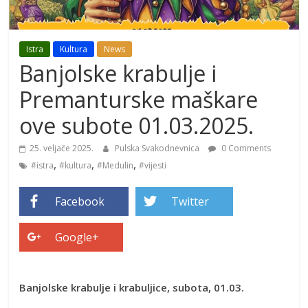
Istra
Kultura
News
Banjolske krabulje i
Premanturske maškare
ove subote 01.03.2025.
25. veljače 2025.
Pulska Svakodnevnica
0 Comments
,
,
,
#istra
#kultura
#Medulin
#vijesti
Facebook
Twitter
Google+
Banjolske krabulje i krabuljice, subota, 01.03.