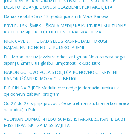
JUBILARNI ADRIA SUMMER FESTIVAL U PULSKOJ ARENI:
DESETO IZDANJE DONOSI GLAZBENI SPEKTAKL LJETA
Danas se obilježava 18. godišnjica smrti Mate Parlova
PRVI PULSKI ŠMEK – ŠKOLA MEDIJSKE KULTURE I KULTURNE
KRITIKE IZNJEDRIO ČETIRI ETNOGRAFSKA FILMA
NICK CAVE & THE BAD SEEDS RASPRODALI I DRUGI
NAJAVLJENI KONCERT U PULSKOJ ARENI
Full Moon Jazz uz JazzIstra orkestar i grupu Nola zatvara bogat
srpanj u Žminju uz glazbu, umjetnost i okuse Istre
NAKON GOTOVO POLA STOLJEĆA PONOVNO OTKRIVENI
RANOKRŠĆANSKI MOZAICI U BETIGI
PICIGIN NA BIJECI: Medulin ove nedjelje domaćin turnira uz
cjelodnevni zabavni program
Od 27. do 29. srpnja provodit će se tretman suzbijanja komaraca
na području Pule
VODNJAN DOMAĆIN IZBORA MISS ISTARSKE ŽUPANIJE ZA 31.
MISS HRVATSKE ZA MISS SVIJETA