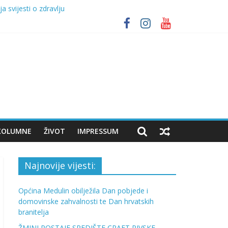
 svijesti o zdravlju
lja
FT BEER FESTIVAL UZ NASTUP VATRE
KOLUMNE
ŽIVOT
IMPRESSUM
Najnovije vijesti:
Općina Medulin obilježila Dan pobjede i
domovinske zahvalnosti te Dan hrvatskih
branitelja
ŽMINJ POSTAJE SREDIŠTE CRAFT PIVSKE