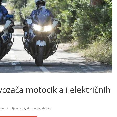
ozača motocikla i električnih
,
,
ments
#istra
#policija
#vijesti