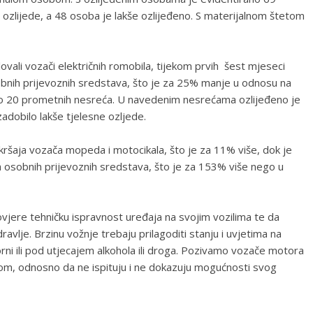
ozlijede, a 48 osoba je lakše ozlijeđeno. S materijalnom štetom
ovali vozači električnih romobila, tijekom prvih šest mjeseci
bnih prijevoznih sredstava, što je za 25% manje u odnosu na
ano 20 prometnih nesreća. U navedenim nesrećama ozlijeđeno je
adobilo lakše tjelesne ozljede.
kršaja vozača mopeda i motocikala, što je za 11% više, dok je
osobnih prijevoznih sredstava, što je za 153% više nego u
jere tehničku ispravnost uređaja na svojim vozilima te da
avlje. Brzinu vožnje trebaju prilagoditi stanju i uvjetima na
rni ili pod utjecajem alkohola ili droga. Pozivamo vozače motora
njom, odnosno da ne ispituju i ne dokazuju mogućnosti svog