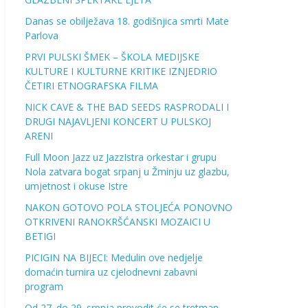
Danas se obilježava 18. godišnjica smrti Mate
Parlova
PRVI PULSKI ŠMEK – ŠKOLA MEDIJSKE
KULTURE I KULTURNE KRITIKE IZNJEDRIO
ČETIRI ETNOGRAFSKA FILMA
NICK CAVE & THE BAD SEEDS RASPRODALI I
DRUGI NAJAVLJENI KONCERT U PULSKOJ
ARENI
Full Moon Jazz uz JazzIstra orkestar i grupu
Nola zatvara bogat srpanj u Žminju uz glazbu,
umjetnost i okuse Istre
NAKON GOTOVO POLA STOLJEĆA PONOVNO
OTKRIVENI RANOKRŠĆANSKI MOZAICI U
BETIGI
PICIGIN NA BIJECI: Medulin ove nedjelje
domaćin turnira uz cjelodnevni zabavni
program
Od 27. do 29. srpnja provodit će se tretman