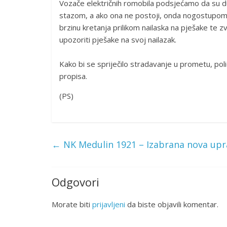
Vozače električnih romobila podsjećamo da su dužni
stazom, a ako ona ne postoji, onda nogostupom. 
brzinu kretanja prilikom nailaska na pješake te
upozoriti pješake na svoj nailazak.
Kako bi se spriječilo stradavanje u prometu, pol
propisa.
(PS)
←
NK Medulin 1921 – Izabrana nova upr
Odgovori
Morate biti
prijavljeni
da biste objavili komentar.