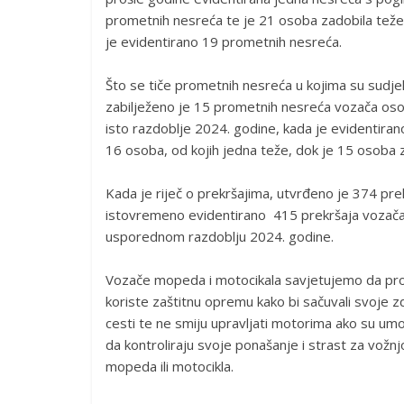
prometnih nesreća te je 21 osoba zadobila teže 
je evidentirano 19 prometnih nesreća.
Što se tiče prometnih nesreća u kojima su sudjel
zabilježeno je 15 prometnih nesreća vozača oso
isto razdoblje 2024. godine, kada je evidentir
16 osoba, od kojih jedna teže, dok je 15 osoba z
Kada je riječ o prekršajima, utvrđeno je 374 pre
istovremeno evidentirano 415 prekršaja vozača 
usporednom razdoblju 2024. godine.
Vozače mopeda i motocikala savjetujemo da prov
koriste zaštitnu opremu kako bi sačuvali svoje zdr
cesti te ne smiju upravljati motorima ako su umo
da kontroliraju svoje ponašanje i strast za vož
mopeda ili motocikla.