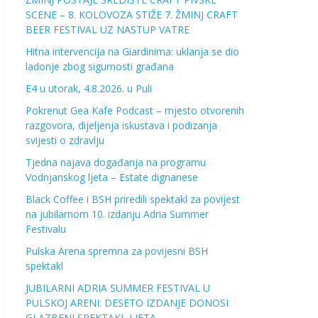
SCENE – 8. KOLOVOZA STIŽE 7. ŽMINJ CRAFT
BEER FESTIVAL UZ NASTUP VATRE
Hitna intervencija na Giardinima: uklanja se dio
ladonje zbog sigurnosti građana
E4 u utorak, 4.8.2026. u Puli
Pokrenut Gea Kafe Podcast – mjesto otvorenih
razgovora, dijeljenja iskustava i podizanja
svijesti o zdravlju
Tjedna najava događanja na programu
Vodnjanskog ljeta – Estate dignanese
Black Coffee i BSH priredili spektakl za povijest
na jubilarnom 10. izdanju Adria Summer
Festivalu
Pulska Arena spremna za povijesni BSH
spektakl
JUBILARNI ADRIA SUMMER FESTIVAL U
PULSKOJ ARENI: DESETO IZDANJE DONOSI
GLAZBENI SPEKTAKL LJETA