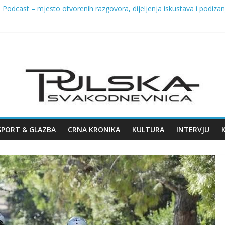
Podcast – mjesto otvorenih razgovora, dijeljenja iskustava i podizanja
lježila Dan pobjede i domovinske zahvalnosti te Dan hrvatskih branite
EDIŠTE CRAFT PIVSKE SCENE – 8. KOLOVOZA STIŽE 7. ŽMINJ CRA
 na Giardinima: uklanja se dio ladonje zbog sigurnosti građana
26. u Puli
SPORT & GLAZBA
CRNA KRONIKA
KULTURA
INTERVJU