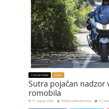
Crna kronika
News
Sutra pojačan nadzor v
romobila
11. srpnja 2025.
Pulska Svakodnevnica
0 Com