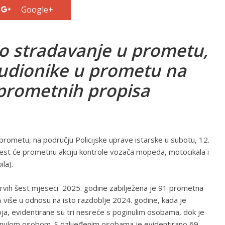
Google+
ilo stradavanje u prometu,
 sudionike u prometu na
 prometnih propisa
prometu, na području Policijske uprave istarske u subotu, 12.
rovest će prometnu akciju kontrole vozača mopeda, motocikala i
la).
prvih šest mjeseci 2025. godine zabilježena je 91 prometna
više u odnosu na isto razdoblje 2024. godine, kada je
a, evidentirane su tri nesreće s poginulim osobama, dok je
inulom osobom. S ozlijeđenim osobama je evidentirano 69