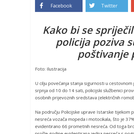
Facebook
Twitter
Kako bi se spriječ
policija poziva
poštivanje
Foto: Ilustracija
U cilju povećanja stanja sigurnosti u cestovnom 
srpnja od 10 do 14 sati, policijski službenici p
osobnih prijevoznih sredstava (električnih romobi
Na području Policijske uprave Istarske tijekom 
nesreća vozača mopeda i motocikala, što je 37% 
evidentirano 66 prometnih nesreća. Od toga broj
prošle godine evidentirana jedna nesreća s pog