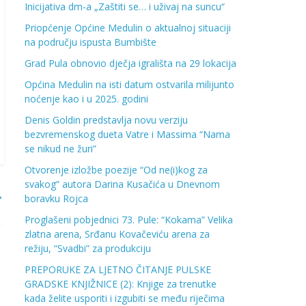
Inicijativa dm-a „Zaštiti se… i uživaj na suncu“
Priopćenje Općine Medulin o aktualnoj situaciji
na području ispusta Bumbište
Grad Pula obnovio dječja igrališta na 29 lokacija
Općina Medulin na isti datum ostvarila milijunto
noćenje kao i u 2025. godini
Denis Goldin predstavlja novu verziju
bezvremenskog dueta Vatre i Massima “Nama
se nikud ne žuri”
Otvorenje izložbe poezije “Od ne(i)kog za
svakog” autora Darina Kusačića u Dnevnom
→
boravku Rojca
Proglašeni pobjednici 73. Pule: “Kokama” Velika
zlatna arena, Srđanu Kovačeviću arena za
režiju, “Svadbi” za produkciju
PREPORUKE ZA LJETNO ČITANJE PULSKE
GRADSKE KNJIŽNICE (2): Knjige za trenutke
kada želite usporiti i izgubiti se među riječima