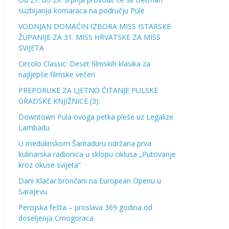
suzbijanja komaraca na području Pule
VODNJAN DOMAĆIN IZBORA MISS ISTARSKE
ŽUPANIJE ZA 31. MISS HRVATSKE ZA MISS
SVIJETA
Circolo Classic: Deset filmskih klasika za
najljepše filmske večeri
PREPORUKE ZA LJETNO ČITANJE PULSKE
GRADSKE KNJIŽNICE (3):
Downtown Pula ovoga petka pleše uz Legalize
Lambadu
U medulinskom Šantaduru održana prva
kulinarska radionica u sklopu ciklusa „Putovanje
kroz okuse svijeta“
Dani Klačar brončani na European Openu u
Sarajevu
Perojska fešta – proslava 369 godina od
doseljenja Crnogoraca