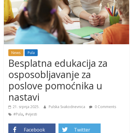
News
Pula
Besplatna edukacija za
osposobljavanje za
poslove pomoćnika u
nastavi
21. srpnja 2025.
Pulska Svakodnevnica
0 Comments
,
#Pula
#vijesti
Facebook
Twitter