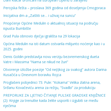
Dani Klačar brončani na European Openu u Sarajevu
Perojska fešta – proslava 369 godina od doseljenja Crnogoraca
Inicijativa dm-a „Zaštiti se… i uživaj na suncu“
Priopćenje Općine Medulin o aktualnoj situaciji na području
ispusta Bumbište
Grad Pula obnovio dječja igrališta na 29 lokacija
Općina Medulin na isti datum ostvarila milijunto noćenje kao i u
2025. godini
Denis Goldin predstavlja novu verziju bezvremenskog dueta
Vatre i Massima “Nama se nikud ne žuri”
Otvorenje izložbe poezije “Od ne(i)kog za svakog” autora Darina
Kusačića u Dnevnom boravku Rojca
Proglašeni pobjednici 73. Pule: “Kokama” Velika zlatna arena,
Srđanu Kovačeviću arena za režiju, “Svadbi” za produkciju
PREPORUKE ZA LJETNO ČITANJE PULSKE GRADSKE KNJIŽNICE
(2): Knjige za trenutke kada želite usporiti i izgubiti se među
riječima