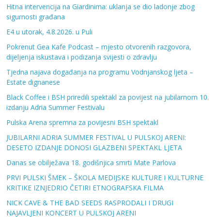
Hitna intervencija na Giardinima: uklanja se dio ladonje zbog
sigurnosti građana
E4 u utorak, 4.8.2026. u Puli
Pokrenut Gea Kafe Podcast – mjesto otvorenih razgovora,
dijeljenja iskustava i podizanja svijesti o zdravlju
Tjedna najava događanja na programu Vodnjanskog ljeta –
Estate dignanese
Black Coffee i BSH priredili spektakl za povijest na jubilarnom 10.
izdanju Adria Summer Festivalu
Pulska Arena spremna za povijesni BSH spektakl
JUBILARNI ADRIA SUMMER FESTIVAL U PULSKOJ ARENI:
DESETO IZDANJE DONOSI GLAZBENI SPEKTAKL LJETA
Danas se obilježava 18. godišnjica smrti Mate Parlova
PRVI PULSKI ŠMEK – ŠKOLA MEDIJSKE KULTURE I KULTURNE
KRITIKE IZNJEDRIO ČETIRI ETNOGRAFSKA FILMA
NICK CAVE & THE BAD SEEDS RASPRODALI I DRUGI
NAJAVLJENI KONCERT U PULSKOJ ARENI