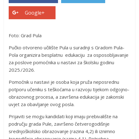
Google+
Foto: Grad Pula
Pučko otvoreno učilište Pula u suradnji s Gradom Pula-
Pola organizira besplatnu edukaciju za osposobljavanje
za poslove pomoćnika u nastavi za školsku godinu
2025./2026.
Pomoćnik u nastavi je osoba koja pruža neposrednu
potporu učeniku s teškoćama u razvoju tijekom odgojno-
obrazovnog procesa, a završena edukacija je zakonski
uvjet za obavljanje ovog posla.
Prijaviti se mogu kandidati koji imaju prebivalište na
području grada Pule, završeno četverogodišnje
srednjoškolsko obrazovanje (razina 4,2) ili iznimno
trogodišnje obrazovanje (razina 4,1). Potrebna