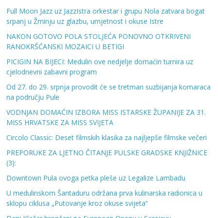
Full Moon Jazz uz JazzIstra orkestar i grupu Nola zatvara bogat
srpanj u Žminju uz glazbu, umjetnost i okuse Istre
NAKON GOTOVO POLA STOLJEĆA PONOVNO OTKRIVENI
RANOKRŠĆANSKI MOZAICI U BETIGI
PICIGIN NA BIJECI: Medulin ove nedjelje domaćin turnira uz
cjelodnevni zabavni program
Od 27. do 29. srpnja provodit će se tretman suzbijanja komaraca
na području Pule
VODNJAN DOMAĆIN IZBORA MISS ISTARSKE ŽUPANIJE ZA 31.
MISS HRVATSKE ZA MISS SVIJETA
Circolo Classic: Deset filmskih klasika za najljepše filmske večeri
PREPORUKE ZA LJETNO ČITANJE PULSKE GRADSKE KNJIŽNICE
(3):
Downtown Pula ovoga petka pleše uz Legalize Lambadu
U medulinskom Šantaduru održana prva kulinarska radionica u
sklopu ciklusa „Putovanje kroz okuse svijeta“