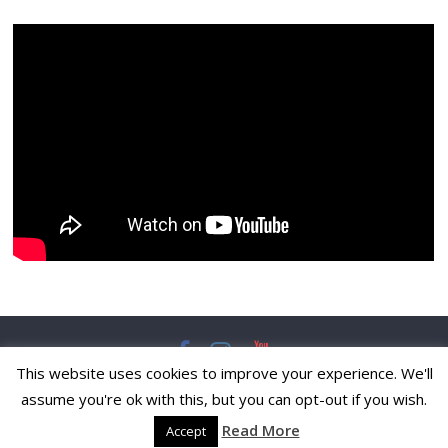
This website uses cookies to improve your experience. We'll
Copyright © 2026
Pulska Svakodnevnica
. All rights reserved.
assume you're ok with this, but you can opt-out if you wish.
Theme:
ColorMag
by ThemeGrill. Powered by
WordPress
.
Read More
Accept