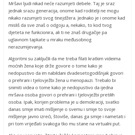
Mršavi ljudi nikad neće razumjeti debele. Taj je sraz
jednak srazu generacija, onome kad roditelji ne mogu
nikako razumjeti svog tinejdžera. Jednako je i onome kad
misliš da sve znaš o odgoju a, nekako, to kod tvog
djeteta ne funkcionira, ali ti ne znaš drugačije pa
uglavnom tapkate u mraku međusobnog
nerazumijevanja.
Algoritmi su zaključili da me treba filati kratkim videima
moćnih žena koje drže govore o tome kako je
nedopustivo da im nabildani dvadesetogodišnjak govori
o prehrani i tjelovježbi žena u menopauzi. Trebalo bi
snimiti videa o tome kako je nedopustivo da ijedna
mršava osoba govori o prehrani i tjelovježbi pretilih
osoba. Ipak, korijen problema je u demokraciji, svatko
danas smije imati mišljenje o svemu i smije to svoje
mišljenje javno izreći, štoviše, danas ga smije i nametati i
pri tom vrijeđati svakoga tko mu stane na virtualni put.