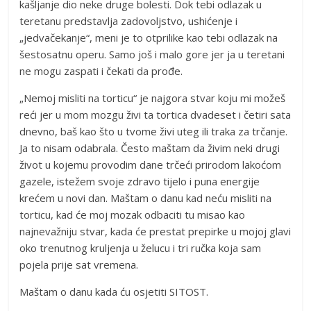
kašljanje dio neke druge bolesti. Dok tebi odlazak u
teretanu predstavlja zadovoljstvo, ushićenje i
„jedvačekanje“, meni je to otprilike kao tebi odlazak na
šestosatnu operu. Samo još i malo gore jer ja u teretani
ne mogu zaspati i čekati da prođe.
„Nemoj misliti na torticu“ je najgora stvar koju mi možeš
reći jer u mom mozgu živi ta tortica dvadeset i četiri sata
dnevno, baš kao što u tvome živi uteg ili traka za trčanje.
Ja to nisam odabrala. Često maštam da živim neki drugi
život u kojemu provodim dane trčeći prirodom lakoćom
gazele, istežem svoje zdravo tijelo i puna energije
krećem u novi dan. Maštam o danu kad neću misliti na
torticu, kad će moj mozak odbaciti tu misao kao
najnevažniju stvar, kada će prestat prepirke u mojoj glavi
oko trenutnog kruljenja u želucu i tri ručka koja sam
pojela prije sat vremena.
Maštam o danu kada ću osjetiti SITOST.