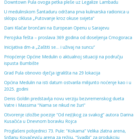
Downtown Pula ovoga petka pleše uz Legalize Lambadu
U medulinskom Šantaduru održana prva kulinarska radionica u
sklopu ciklusa „Putovanje kroz okuse svijeta“
Dani Klačar brončani na European Openu u Sarajevu
Perojska fešta – proslava 369 godina od doseljenja Crnogoraca
Inicijativa dm-a „Zaštiti se… i uživaj na suncu“
Priopćenje Općine Medulin o aktualnoj situaciji na području
ispusta Bumbište
Grad Pula obnovio dječja igrališta na 29 lokacija
Općina Medulin na isti datum ostvarila milijunto noćenje kao i u
2025. godini
Denis Goldin predstavlja novu verziju bezvremenskog dueta
Vatre i Massima “Nama se nikud ne žuri”
Otvorenje izložbe poezije “Od ne(i)kog za svakog” autora Darina
Kusačića u Dnevnom boravku Rojca
Proglašeni pobjednici 73. Pule: “Kokama” Velika zlatna arena,
Srđanu Kovačeviću arena za režiju, “Svadbi” za produkciju