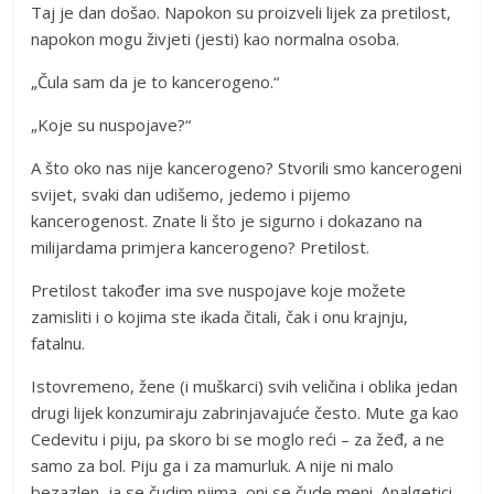
Taj je dan došao. Napokon su proizveli lijek za pretilost,
napokon mogu živjeti (jesti) kao normalna osoba.
„Čula sam da je to kancerogeno.“
„Koje su nuspojave?“
A što oko nas nije kancerogeno? Stvorili smo kancerogeni
svijet, svaki dan udišemo, jedemo i pijemo
kancerogenost. Znate li što je sigurno i dokazano na
milijardama primjera kancerogeno? Pretilost.
Pretilost također ima sve nuspojave koje možete
zamisliti i o kojima ste ikada čitali, čak i onu krajnju,
fatalnu.
Istovremeno, žene (i muškarci) svih veličina i oblika jedan
drugi lijek konzumiraju zabrinjavajuće često. Mute ga kao
Cedevitu i piju, pa skoro bi se moglo reći – za žeđ, a ne
samo za bol. Piju ga i za mamurluk. A nije ni malo
bezazlen, ja se čudim njima, oni se čude meni. Analgetici