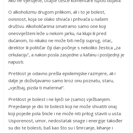
Ako ne vjerujete, čitajte češće komentare ispod objava.
O alkoholizmu drugom prilikom, ali i to je bolest,
ovisnost, koja se olako shvaća i prihvaća u našem
društvu. Alkoholičarima smatramo samo one koji
onesviješteni leže u nekom jarku, na klupi ili pred
dućanom, to nikako ne može biti nečiji suprug, otac,
direktor ili političar čiji dan počinje s nekoliko žestica „za
cirkulaciju“, a nakon posla zasjedne u kafanu i posljednji je
napusti.
Pretilost je odavno prešla epidemijske razmjere, ali i
dalje je doživljavamo samo kroz onu poznatu, staru,
„vježbaj, pizda ti materina!“.
Pretilost je bolest i ne liječi se (samo) vježbanjem.
Prejedanje je dio te bolesti koji ne može shvatiti onaj
koji pojede pola šnicle i ne može niti prilog staviti u usta.
Usporenost, umor, nedostatak snage i energije također
su dio te bolesti, baš kao što su i šmrcanje, kihanje i