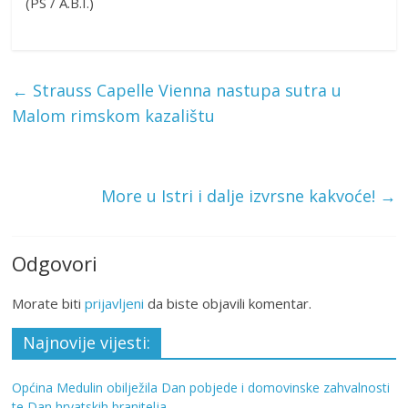
(PS / A.B.I.)
←
Strauss Capelle Vienna nastupa sutra u
Malom rimskom kazalištu
More u Istri i dalje izvrsne kakvoće!
→
Odgovori
Morate biti
prijavljeni
da biste objavili komentar.
Najnovije vijesti:
Općina Medulin obilježila Dan pobjede i domovinske zahvalnosti
te Dan hrvatskih branitelja