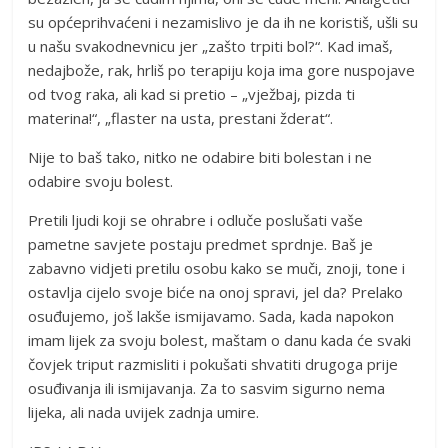
su općeprihvaćeni i nezamislivo je da ih ne koristiš, ušli su
u našu svakodnevnicu jer „zašto trpiti bol?“. Kad imaš,
nedajbože, rak, hrliš po terapiju koja ima gore nuspojave
od tvog raka, ali kad si pretio – „vježbaj, pizda ti
materina!“, „flaster na usta, prestani žderat“.
Nije to baš tako, nitko ne odabire biti bolestan i ne
odabire svoju bolest.
Pretili ljudi koji se ohrabre i odluče poslušati vaše
pametne savjete postaju predmet sprdnje. Baš je
zabavno vidjeti pretilu osobu kako se muči, znoji, tone i
ostavlja cijelo svoje biće na onoj spravi, jel da? Prelako
osuđujemo, još lakše ismijavamo. Sada, kada napokon
imam lijek za svoju bolest, maštam o danu kada će svaki
čovjek triput razmisliti i pokušati shvatiti drugoga prije
osuđivanja ili ismijavanja. Za to sasvim sigurno nema
lijeka, ali nada uvijek zadnja umire.