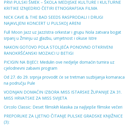
PRVI PULSKI ŠMEK – ŠKOLA MEDIJSKE KULTURE I KULTURNE
KRITIKE IZNJEDRIO ČETIRI ETNOGRAFSKA FILMA
NICK CAVE & THE BAD SEEDS RASPRODALI I DRUGI
NAJAVLJENI KONCERT U PULSKOJ ARENI
Full Moon Jazz uz JazzIstra orkestar i grupu Nola zatvara bogat
srpanj u Žminju uz glazbu, umjetnost i okuse Istre
NAKON GOTOVO POLA STOLJEĆA PONOVNO OTKRIVENI
RANOKRŠĆANSKI MOZAICI U BETIGI
PICIGIN NA BIJECI: Medulin ove nedjelje domaćin turnira uz
cjelodnevni zabavni program
Od 27. do 29. srpnja provodit će se tretman suzbijanja komaraca
na području Pule
VODNJAN DOMAĆIN IZBORA MISS ISTARSKE ŽUPANIJE ZA 31.
MISS HRVATSKE ZA MISS SVIJETA
Circolo Classic: Deset filmskih klasika za najljepše filmske večeri
PREPORUKE ZA LJETNO ČITANJE PULSKE GRADSKE KNJIŽNICE
(3):