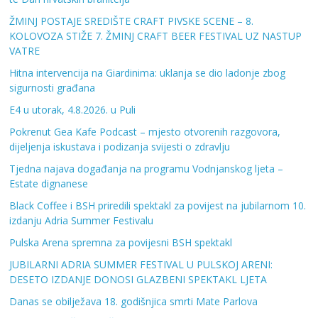
ŽMINJ POSTAJE SREDIŠTE CRAFT PIVSKE SCENE – 8.
KOLOVOZA STIŽE 7. ŽMINJ CRAFT BEER FESTIVAL UZ NASTUP
VATRE
Hitna intervencija na Giardinima: uklanja se dio ladonje zbog
sigurnosti građana
E4 u utorak, 4.8.2026. u Puli
Pokrenut Gea Kafe Podcast – mjesto otvorenih razgovora,
dijeljenja iskustava i podizanja svijesti o zdravlju
Tjedna najava događanja na programu Vodnjanskog ljeta –
Estate dignanese
Black Coffee i BSH priredili spektakl za povijest na jubilarnom 10.
izdanju Adria Summer Festivalu
Pulska Arena spremna za povijesni BSH spektakl
JUBILARNI ADRIA SUMMER FESTIVAL U PULSKOJ ARENI:
DESETO IZDANJE DONOSI GLAZBENI SPEKTAKL LJETA
Danas se obilježava 18. godišnjica smrti Mate Parlova