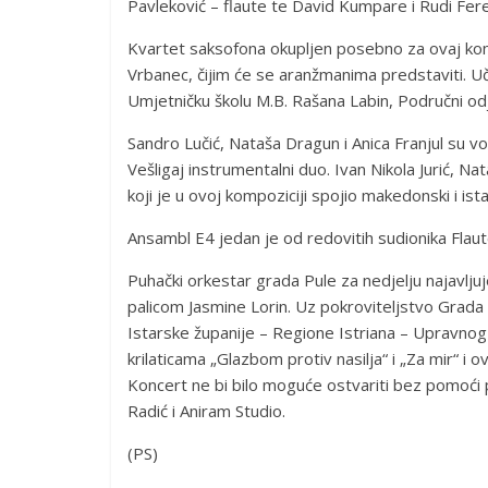
Pavleković – flaute te David Kumpare i Rudi Feren
Kvartet saksofona okupljen posebno za ovaj konc
Vrbanec, čijim će se aranžmanima predstaviti. Uč
Umjetničku školu M.B. Rašana Labin, Područni odje
Sandro Lučić, Nataša Dragun i Anica Franjul su vok
Vešligaj instrumentalni duo. Ivan Nikola Jurić, N
koji je u ovoj kompoziciji spojio makedonski i ist
Ansambl E4 jedan je od redovitih sudionika Flaute 
Puhački orkestar grada Pule za nedjelju najavlju
palicom Jasmine Lorin. Uz pokroviteljstvo Grada P
Istarske županije – Regione Istriana – Upravnog 
krilaticama „Glazbom protiv nasilja“ i „Za mir“ i
Koncert ne bi bilo moguće ostvariti bez pomoći p
Radić i Aniram Studio.
(PS)