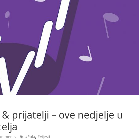
& prijatelji – ove nedjelje u
elja
,
omments
#Pula
#vijesti