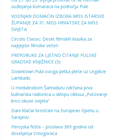
suzbijanja komaraca na području Pule
VODNJAN DOMAĆIN IZBORA MISS ISTARSKE
ŽUPANIJE ZA 31. MISS HRVATSKE ZA MISS
SVIJETA
Circolo Classic: Deset filmskih klasika za
najljepše filmske večeri
PREPORUKE ZA LJETNO ČITANJE PULSKE
GRADSKE KNJIŽNICE (3):
Downtown Pula ovoga petka pleše uz Legalize
Lambadu
U medulinskom Šantaduru održana prva
kulinarska radionica u sklopu ciklusa „Putovanje
kroz okuse svijeta“
Dani Klačar brončani na European Openu u
Sarajevu
Perojska fešta – proslava 369 godina od
doseljenja Crnogoraca