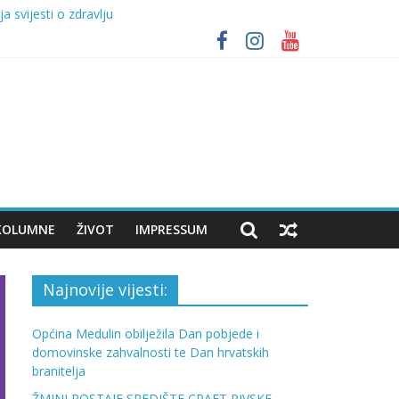
 svijesti o zdravlju
lja
FT BEER FESTIVAL UZ NASTUP VATRE
KOLUMNE
ŽIVOT
IMPRESSUM
Najnovije vijesti:
Općina Medulin obilježila Dan pobjede i
domovinske zahvalnosti te Dan hrvatskih
branitelja
ŽMINJ POSTAJE SREDIŠTE CRAFT PIVSKE