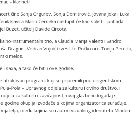
ac – klarineti.
ert čine Sanja Grgurev, Sonja Domitrović, Jovana Joka i Luka
enik klavira Mario Černeka nastupit će kao solist – pohađa
l Buzet, učitelj Davide Circota.
alno-instrumentalni trio, a Claudia Marija Valenti i Sandro
ataša Dragun i Vedran Vojnić izvest će Ročko oro Tonija Pernića,
arski melos.
i saxa, a tako će biti i ove godine.
je atraktivan program, koji su pripremili pod dirigentskom
ula-Pola – Upravnog odjela za kulturu i civilno društvo, i
odjela za kulturu i zavičajnost, ovaj glazbeni događaj s
 ove godine okuplja izvođače s kojima organizatorica surađuje.
rijatelja, među kojima su i autori vizualnog identiteta Mladen