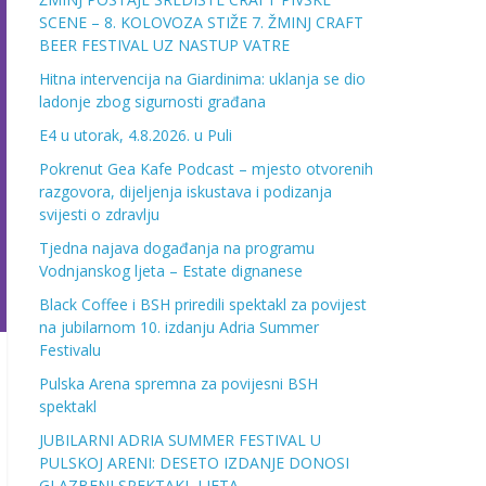
SCENE – 8. KOLOVOZA STIŽE 7. ŽMINJ CRAFT
BEER FESTIVAL UZ NASTUP VATRE
Hitna intervencija na Giardinima: uklanja se dio
ladonje zbog sigurnosti građana
E4 u utorak, 4.8.2026. u Puli
Pokrenut Gea Kafe Podcast – mjesto otvorenih
razgovora, dijeljenja iskustava i podizanja
svijesti o zdravlju
Tjedna najava događanja na programu
Vodnjanskog ljeta – Estate dignanese
Black Coffee i BSH priredili spektakl za povijest
na jubilarnom 10. izdanju Adria Summer
Festivalu
Pulska Arena spremna za povijesni BSH
spektakl
JUBILARNI ADRIA SUMMER FESTIVAL U
PULSKOJ ARENI: DESETO IZDANJE DONOSI
GLAZBENI SPEKTAKL LJETA