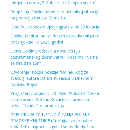
Inicijativa dm-a „Zaštiti se… i uživaj na suncu“
Priopćenje Općine Medulin o aktualnoj situaciji
na području ispusta Bumbište
Grad Pula obnovio dječja igrališta na 29 lokacija
Općina Medulin na isti datum ostvarila milijunto
noćenje kao i u 2025. godini
Denis Goldin predstavlja novu verziju
bezvremenskog dueta Vatre i Massima “Nama
se nikud ne žuri”
Otvorenje izložbe poezije “Od ne(i)kog za
svakog” autora Darina Kusačića u Dnevnom
boravku Rojca
Proglašeni pobjednici 73. Pule: “Kokama” Velika
zlatna arena, Srđanu Kovačeviću arena za
režiju, “Svadbi” za produkciju
PREPORUKE ZA LJETNO ČITANJE PULSKE
GRADSKE KNJIŽNICE (2): Knjige za trenutke
kada želite usporiti i izgubiti se među riječima