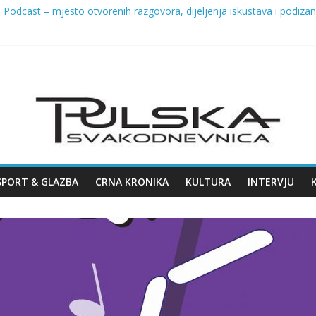
Podcast – mjesto otvorenih razgovora, dijeljenja iskustava i podizanja
lježila Dan pobjede i domovinske zahvalnosti te Dan hrvatskih branite
EDIŠTE CRAFT PIVSKE SCENE – 8. KOLOVOZA STIŽE 7. ŽMINJ CRA
 na Giardinima: uklanja se dio ladonje zbog sigurnosti građana
26. u Puli
SPORT & GLAZBA
CRNA KRONIKA
KULTURA
INTERVJU