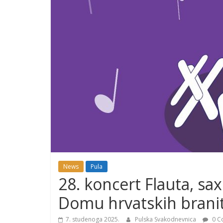
News
Pula
28. koncert Flauta, sax 
Domu hrvatskih branit
7. studenoga 2025.
Pulska Svakodnevnica
0 C