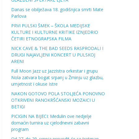
Danas se obilježava 18. godišnjica smrti Mate
Parlova
PRVI PULSKI ŠMEK – ŠKOLA MEDIJSKE
KULTURE I KULTURNE KRITIKE IZNJEDRIO
ČETIRI ETNOGRAFSKA FILMA
NICK CAVE & THE BAD SEEDS RASPRODALI I
DRUGI NAJAVLJENI KONCERT U PULSKOJ
ARENI
Full Moon Jazz uz JazzIstra orkestar i grupu
Nola zatvara bogat srpanj u Žminju uz glazbu,
umjetnost i okuse Istre
NAKON GOTOVO POLA STOLJEĆA PONOVNO
OTKRIVENI RANOKRŠĆANSKI MOZAICI U
BETIGI
PICIGIN NA BIJECI: Medulin ove nedjelje
domaćin turnira uz cjelodnevni zabavni
program
Od 27. do 29. srpnja provodit će se tretman