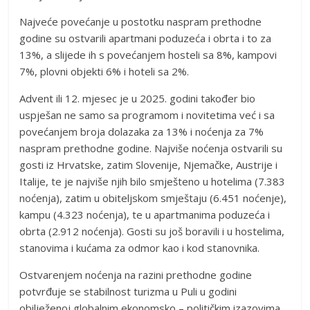
Najveće povećanje u postotku naspram prethodne
godine su ostvarili apartmani poduzeća i obrta i to za
13%, a slijede ih s povećanjem hosteli sa 8%, kampovi
7%, plovni objekti 6% i hoteli sa 2%.
Advent ili 12. mjesec je u 2025. godini također bio
uspješan ne samo sa programom i novitetima već i sa
povećanjem broja dolazaka za 13% i noćenja za 7%
naspram prethodne godine. Najviše noćenja ostvarili su
gosti iz Hrvatske, zatim Slovenije, Njemačke, Austrije i
Italije, te je najviše njih bilo smješteno u hotelima (7.383
noćenja), zatim u obiteljskom smještaju (6.451 noćenje),
kampu (4.323 noćenja), te u apartmanima poduzeća i
obrta (2.912 noćenja). Gosti su još boravili i u hostelima,
stanovima i kućama za odmor kao i kod stanovnika.
Ostvarenjem noćenja na razini prethodne godine
potvrđuje se stabilnost turizma u Puli u godini
obilježenoj globalnim ekonomsko – političkim izazovima.