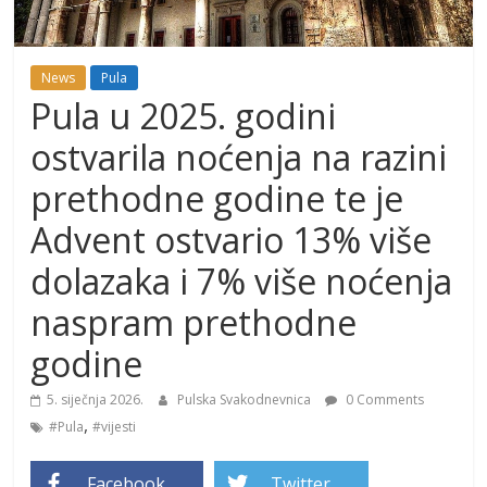
News
Pula
Pula u 2025. godini
ostvarila noćenja na razini
prethodne godine te je
Advent ostvario 13% više
dolazaka i 7% više noćenja
naspram prethodne
godine
5. siječnja 2026.
Pulska Svakodnevnica
0 Comments
,
#Pula
#vijesti
Facebook
Twitter