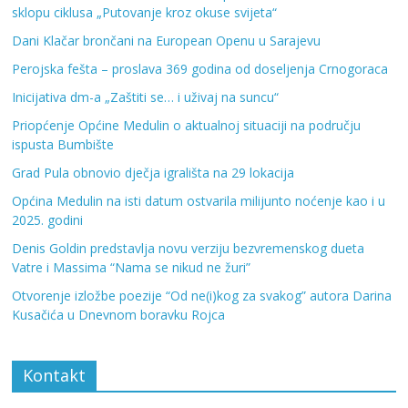
sklopu ciklusa „Putovanje kroz okuse svijeta“
Dani Klačar brončani na European Openu u Sarajevu
Perojska fešta – proslava 369 godina od doseljenja Crnogoraca
Inicijativa dm-a „Zaštiti se… i uživaj na suncu“
Priopćenje Općine Medulin o aktualnoj situaciji na području
ispusta Bumbište
Grad Pula obnovio dječja igrališta na 29 lokacija
Općina Medulin na isti datum ostvarila milijunto noćenje kao i u
2025. godini
Denis Goldin predstavlja novu verziju bezvremenskog dueta
Vatre i Massima “Nama se nikud ne žuri”
Otvorenje izložbe poezije “Od ne(i)kog za svakog” autora Darina
Kusačića u Dnevnom boravku Rojca
Kontakt