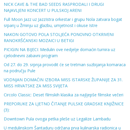
NICK CAVE & THE BAD SEEDS RASPRODALI I DRUGI
NAJAVLJENI KONCERT U PULSKOJ ARENI
Full Moon Jazz uz JazzIstra orkestar i grupu Nola zatvara bogat
srpanj u Žminju uz glazbu, umjetnost i okuse Istre
NAKON GOTOVO POLA STOLJEĆA PONOVNO OTKRIVENI
RANOKRŠĆANSKI MOZAICI U BETIGI
PICIGIN NA BIJECI: Medulin ove nedjelje domaćin turnira uz
cjelodnevni zabavni program
Od 27. do 29. srpnja provodit će se tretman suzbijanja komaraca
na području Pule
VODNJAN DOMAĆIN IZBORA MISS ISTARSKE ŽUPANIJE ZA 31.
MISS HRVATSKE ZA MISS SVIJETA
Circolo Classic: Deset filmskih klasika za najljepše filmske večeri
PREPORUKE ZA LJETNO ČITANJE PULSKE GRADSKE KNJIŽNICE
(3):
Downtown Pula ovoga petka pleše uz Legalize Lambadu
U medulinskom Šantaduru održana prva kulinarska radionica u