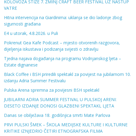
KOLOVOZA STIŽE 7. ŽMINJ CRAFT BEER FESTIVAL UZ NASTUP
VATRE
Hitna intervencija na Giardinima: uklanja se dio ladonje zbog
sigurnosti građana
E4 u utorak, 4.8.2026. u Puli
Pokrenut Gea Kafe Podcast – mjesto otvorenih razgovora,
dijeljenja iskustava i podizanja svijesti o zdravlju
Tjedna najava događanja na programu Vodnjanskog ljeta –
Estate dignanese
Black Coffee i BSH priredili spektakl za povijest na jubilarnom 10.
izdanju Adria Summer Festivalu
Pulska Arena spremna za povijesni BSH spektakl
JUBILARNI ADRIA SUMMER FESTIVAL U PULSKOJ ARENI:
DESETO IZDANJE DONOSI GLAZBENI SPEKTAKL LJETA
Danas se obilježava 18. godišnjica smrti Mate Parlova
PRVI PULSKI ŠMEK – ŠKOLA MEDIJSKE KULTURE I KULTURNE
KRITIKE IZNJEDRIO ČETIRI ETNOGRAFSKA FILMA