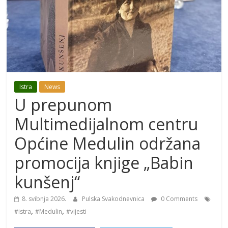
Istra
News
U prepunom
Multimedijalnom centru
Općine Medulin održana
promocija knjige „Babin
kunšenj“
8. svibnja 2026.
Pulska Svakodnevnica
0 Comments
,
,
#istra
#Medulin
#vijesti