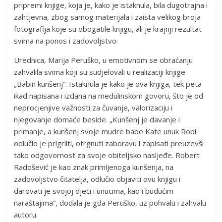
pripremi knjige, koja je, kako je istaknula, bila dugotrajna i
zahtjevna, zbog samog materijala i zaista velikog broja
fotografija koje su obogatile knjigu, ali je krajnji rezultat
svima na ponos i zadovoljstvo.
Urednica, Marija Peruško, u emotivnom se obraćanju
zahvalila svima koji su sudjelovali u realizaciji knjige
„Babin kunšenj“. Istaknula je kako je ova knjiga, tek peta
ikad napisana i izdana na medulinskom govoru, što je od
neprocjenjive važnosti za čuvanje, valorizaciju i
njegovanje domaće beside. „Kunšenj je davanje i
primanje, a kunšenj svoje mudre babe Kate unuk Robi
odlučio je prigrliti, otrgnuti zaboravu i zapisati preuzevši
tako odgovornost za svoje obiteljsko nasljeđe. Robert
Radošević je kao znak primljenoga kunšenja, na
zadovoljstvo čitatelja, odlučio objaviti ovu knjigu i
darovati je svojoj djeci i unucima, kao i budućim
naraštajima“, dodala je gđa Peruško, uz pohvalu i zahvalu
autoru.