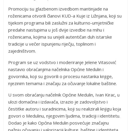
Promociju su glazbenom izvedbom mantinjade na
roženicama otvorili članovi KUD-a Kuje iz Ližnjana, koji su
tijekom programa bili zaslužni za kulturno-umjetničke
predahe nastupima u još dvije izvedbe na mihu i
roženicama, kojima su unijeli autentičan duh istarske
tradicije u večer ispunjenu riječju, toplinom i
zajedništvom.
Program se uz vodstvo i moderiranje Jelene Vitasović
nastavio obraćanjima načelnika Općine Medulin i
govornika, koji su govorili o procesu nastanka knjige,
njezinim temama i značaju za očuvanje lokalne baštine.
U svom obraćanju načelnik Općine Medulin, Ivan Kirac, u
ulozi domaćina i izdavača, izrazio je zadovoljstvo i
čestitke autoru i suradnicima, koji su realizirali knjigu koja
govori o Medulinu, njegovim ljudima, tradiciji i identitetu.
Dodao je kako Općina Medulin posvećuje značajnu
pažnju očuvanju i valorizaciji kulture, baštine i identiteta