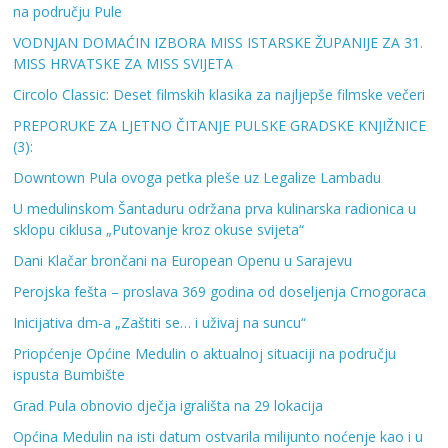
na području Pule
VODNJAN DOMAĆIN IZBORA MISS ISTARSKE ŽUPANIJE ZA 31.
MISS HRVATSKE ZA MISS SVIJETA
Circolo Classic: Deset filmskih klasika za najljepše filmske večeri
PREPORUKE ZA LJETNO ČITANJE PULSKE GRADSKE KNJIŽNICE
(3):
Downtown Pula ovoga petka pleše uz Legalize Lambadu
U medulinskom Šantaduru održana prva kulinarska radionica u
sklopu ciklusa „Putovanje kroz okuse svijeta“
Dani Klačar brončani na European Openu u Sarajevu
Perojska fešta – proslava 369 godina od doseljenja Crnogoraca
Inicijativa dm-a „Zaštiti se… i uživaj na suncu“
Priopćenje Općine Medulin o aktualnoj situaciji na području
ispusta Bumbište
Grad Pula obnovio dječja igrališta na 29 lokacija
Općina Medulin na isti datum ostvarila milijunto noćenje kao i u