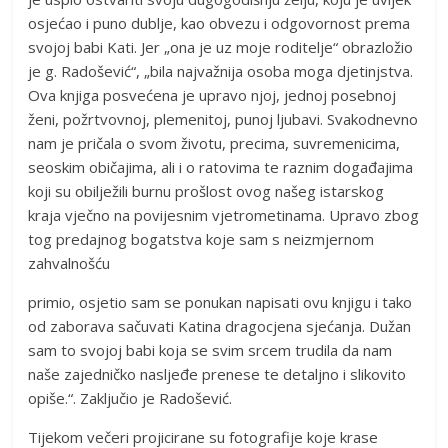
osjećao i puno dublje, kao obvezu i odgovornost prema
svojoj babi Kati. Jer „ona je uz moje roditelje“ obrazložio
je g. Radošević“, „bila najvažnija osoba moga djetinjstva.
Ova knjiga posvećena je upravo njoj, jednoj posebnoj
ženi, požrtvovnoj, plemenitoj, punoj ljubavi. Svakodnevno
nam je pričala o svom životu, precima, suvremenicima,
seoskim običajima, ali i o ratovima te raznim događajima
koji su obilježili burnu prošlost ovog našeg istarskog
kraja vječno na povijesnim vjetrometinama. Upravo zbog
tog predajnog bogatstva koje sam s neizmjernom
zahvalnošću
primio, osjetio sam se ponukan napisati ovu knjigu i tako
od zaborava sačuvati Katina dragocjena sjećanja. Dužan
sam to svojoj babi koja se svim srcem trudila da nam
naše zajedničko nasljeđe prenese te detaljno i slikovito
opiše.“. Zaključio je Radošević.
Tijekom večeri projicirane su fotografije koje krase