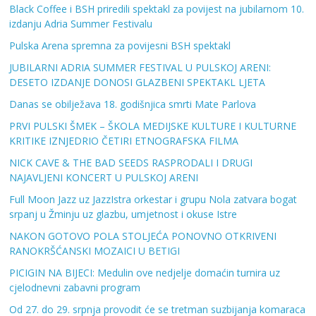
Black Coffee i BSH priredili spektakl za povijest na jubilarnom 10.
izdanju Adria Summer Festivalu
Pulska Arena spremna za povijesni BSH spektakl
JUBILARNI ADRIA SUMMER FESTIVAL U PULSKOJ ARENI:
DESETO IZDANJE DONOSI GLAZBENI SPEKTAKL LJETA
Danas se obilježava 18. godišnjica smrti Mate Parlova
PRVI PULSKI ŠMEK – ŠKOLA MEDIJSKE KULTURE I KULTURNE
KRITIKE IZNJEDRIO ČETIRI ETNOGRAFSKA FILMA
NICK CAVE & THE BAD SEEDS RASPRODALI I DRUGI
NAJAVLJENI KONCERT U PULSKOJ ARENI
Full Moon Jazz uz JazzIstra orkestar i grupu Nola zatvara bogat
srpanj u Žminju uz glazbu, umjetnost i okuse Istre
NAKON GOTOVO POLA STOLJEĆA PONOVNO OTKRIVENI
RANOKRŠĆANSKI MOZAICI U BETIGI
PICIGIN NA BIJECI: Medulin ove nedjelje domaćin turnira uz
cjelodnevni zabavni program
Od 27. do 29. srpnja provodit će se tretman suzbijanja komaraca