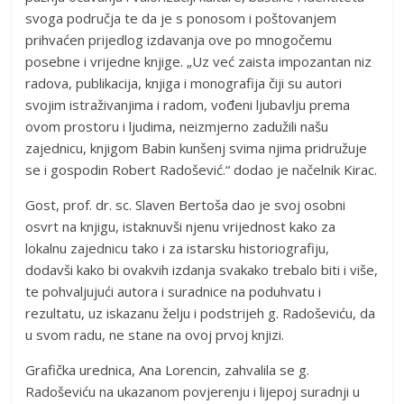
svoga područja te da je s ponosom i poštovanjem
prihvaćen prijedlog izdavanja ove po mnogočemu
posebne i vrijedne knjige. „Uz već zaista impozantan niz
radova, publikacija, knjiga i monografija čiji su autori
svojim istraživanjima i radom, vođeni ljubavlju prema
ovom prostoru i ljudima, neizmjerno zadužili našu
zajednicu, knjigom Babin kunšenj svima njima pridružuje
se i gospodin Robert Radošević.“ dodao je načelnik Kirac.
Gost, prof. dr. sc. Slaven Bertoša dao je svoj osobni
osvrt na knjigu, istaknuvši njenu vrijednost kako za
lokalnu zajednicu tako i za istarsku historiografiju,
dodavši kako bi ovakvih izdanja svakako trebalo biti i više,
te pohvaljujući autora i suradnice na poduhvatu i
rezultatu, uz iskazanu želju i podstrijeh g. Radoševiću, da
u svom radu, ne stane na ovoj prvoj knjizi.
Grafička urednica, Ana Lorencin, zahvalila se g.
Radoševiću na ukazanom povjerenju i lijepoj suradnji u