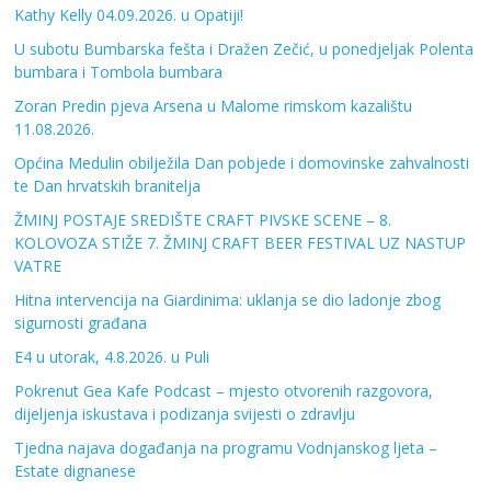
Kathy Kelly 04.09.2026. u Opatiji!
U subotu Bumbarska fešta i Dražen Zečić, u ponedjeljak Polenta
bumbara i Tombola bumbara
Zoran Predin pjeva Arsena u Malome rimskom kazalištu
11.08.2026.
Općina Medulin obilježila Dan pobjede i domovinske zahvalnosti
te Dan hrvatskih branitelja
ŽMINJ POSTAJE SREDIŠTE CRAFT PIVSKE SCENE – 8.
KOLOVOZA STIŽE 7. ŽMINJ CRAFT BEER FESTIVAL UZ NASTUP
VATRE
Hitna intervencija na Giardinima: uklanja se dio ladonje zbog
sigurnosti građana
E4 u utorak, 4.8.2026. u Puli
Pokrenut Gea Kafe Podcast – mjesto otvorenih razgovora,
dijeljenja iskustava i podizanja svijesti o zdravlju
Tjedna najava događanja na programu Vodnjanskog ljeta –
Estate dignanese