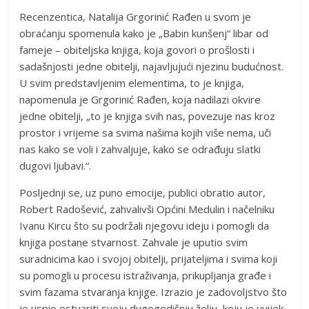
Recenzentica, Natalija Grgorinić Rađen u svom je
obraćanju spomenula kako je „Babin kunšenj“ libar od
fameje – obiteljska knjiga, koja govori o prošlosti i
sadašnjosti jedne obitelji, najavljujući njezinu budućnost.
U svim predstavljenim elementima, to je knjiga,
napomenula je Grgorinić Rađen, koja nadilazi okvire
jedne obitelji, „to je knjiga svih nas, povezuje nas kroz
prostor i vrijeme sa svima našima kojih više nema, uči
nas kako se voli i zahvaljuje, kako se odrađuju slatki
dugovi ljubavi.“.
Posljednji se, uz puno emocije, publici obratio autor,
Robert Radošević, zahvalivši Općini Medulin i načelniku
Ivanu Kircu što su podržali njegovu ideju i pomogli da
knjiga postane stvarnost. Zahvale je uputio svim
suradnicima kao i svojoj obitelji, prijateljima i svima koji
su pomogli u procesu istraživanja, prikupljanja građe i
svim fazama stvaranja knjige. Izrazio je zadovoljstvo što
je uspio ostvariti svoju dugogodišnju želju, koju je uvijek