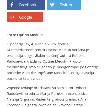
Facebook
Twitter
Google+
Foto: Općina Medulin
U ponedjeljak, 4. svibnja 2026. godine, u
Multimedijalnom centru Općine Medulin održana je
promocija knjige „Babin kunšenj“ autora Roberta
Radoševića, u izdanju Općine Medulin. Prostor
medulinskog 3mc-a ugostio je mnogobrojne posjetitelje,
općinske vijećnike, mještane Medulina i drugih naselja
općine te širu javnost.
Vrijedno izdanje predstavili su sam autor Robert
Radošević, urednica Marija Peruško, recenzentica
Natalija Grgorinić Rađen te grafička urednica Ana
Lorencin, uz gosta, prof. dr. sc. Slavena Bertošu.