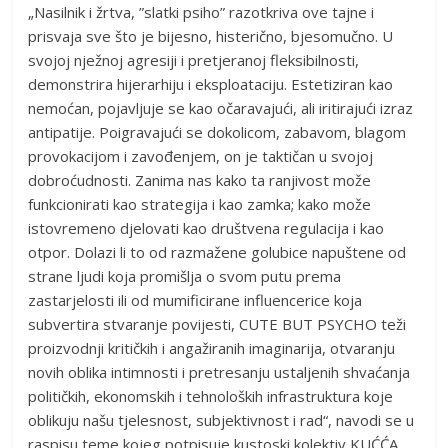
„Nasilnik i žrtva, ”slatki psiho” razotkriva ove tajne i
prisvaja sve što je bijesno, histerično, bjesomučno. U
svojoj nježnoj agresiji i pretjeranoj fleksibilnosti,
demonstrira hijerarhiju i eksploataciju. Estetiziran kao
nemoćan, pojavljuje se kao očaravajući, ali iritirajući izraz
antipatije. Poigravajući se dokolicom, zabavom, blagom
provokacijom i zavođenjem, on je taktičan u svojoj
dobroćudnosti. Zanima nas kako ta ranjivost može
funkcionirati kao strategija i kao zamka; kako može
istovremeno djelovati kao društvena regulacija i kao
otpor. Dolazi li to od razmažene golubice napuštene od
strane ljudi koja promišlja o svom putu prema
zastarjelosti ili od mumificirane influencerice koja
subvertira stvaranje povijesti, CUTE BUT PSYCHO teži
proizvodnji kritičkih i angažiranih imaginarija, otvaranju
novih oblika intimnosti i pretresanju ustaljenih shvaćanja
političkih, ekonomskih i tehnoloških infrastruktura koje
oblikuju našu tjelesnost, subjektivnost i rad“, navodi se u
raspisu teme kojeg potpisuje kustoski kolektiv KUĆĆA.