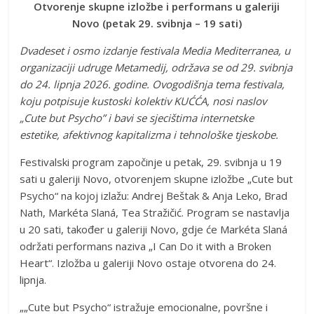
Otvorenje skupne izložbe i performans u galeriji
Novo (petak 29. svibnja – 19 sati)
Dvadeset i osmo izdanje festivala Media Mediterranea, u
organizaciji udruge Metamedij, održava se od 29. svibnja
do 24. lipnja 2026. godine. Ovogodišnja tema festivala,
koju potpisuje kustoski kolektiv KUĆĆA, nosi naslov
„Cute but Psycho” i bavi se sjecištima internetske
estetike, afektivnog kapitalizma i tehnološke tjeskobe.
Festivalski program započinje u petak, 29. svibnja u 19
sati u galeriji Novo, otvorenjem skupne izložbe „Cute but
Psycho“ na kojoj izlažu: Andrej Beštak & Anja Leko, Brad
Nath, Markéta Slaná, Tea Stražičić. Program se nastavlja
u 20 sati, također u galeriji Novo, gdje će Markéta Slaná
održati performans naziva „I Can Do it with a Broken
Heart“. Izložba u galeriji Novo ostaje otvorena do 24.
lipnja.
„„Cute but Psycho“ istražuje emocionalne, površne i