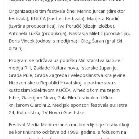
Organizacijski tim festivala čine: Marino Jurcan (direktor
festivala), KUĆĆA (kustosi festivala), Marijeta Bradić
(izvršna producentica), Iva Peručić (dizajn izložbe),
Antonela Lukša (produkcija), Nastasja Miletić (produkcija),
Boris Vincek (odnosi s medijima) i Oleg Šuran (grafički
dizajn).
Program se održava uz podršku Ministarstva kulture i
medija RH, Zaklade Kultura nova, Istarske županije,
Grada Pule, Grada Zagreba i Veleposlanstva Kraljevine
Nizozemske u Republici Hrvatskoj, u partnerstvu s
kustoskim kolektivom KUĆĆA, Arheološkim muzejom
Istre, Galerijom Novo, Pula Film festivalom i Klub-
knjižarom Giardini 2. Medijski sponzori festivala su: Istra
24, Kulturistra, TV Nova i Glas Istre.
Festival Media Mediterranea multimedijski je festival koji
se kontinuirano održava od 1999. godine, s fokusom na