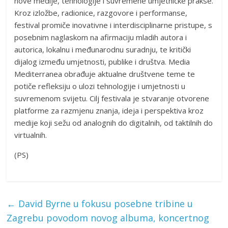
nove medije, tehnologije i suvremene umjetničke prakse.
Kroz izložbe, radionice, razgovore i performanse,
festival promiče inovativne i interdisciplinarne pristupe, s
posebnim naglaskom na afirmaciju mladih autora i
autorica, lokalnu i međunarodnu suradnju, te kritički
dijalog između umjetnosti, publike i društva. Media
Mediterranea obrađuje aktualne društvene teme te
potiče refleksiju o ulozi tehnologije i umjetnosti u
suvremenom svijetu. Cilj festivala je stvaranje otvorene
platforme za razmjenu znanja, ideja i perspektiva kroz
medije koji sežu od analognih do digitalnih, od taktilnih do
virtualnih.
(PS)
←
David Byrne u fokusu posebne tribine u
Zagrebu povodom novog albuma, koncertnog