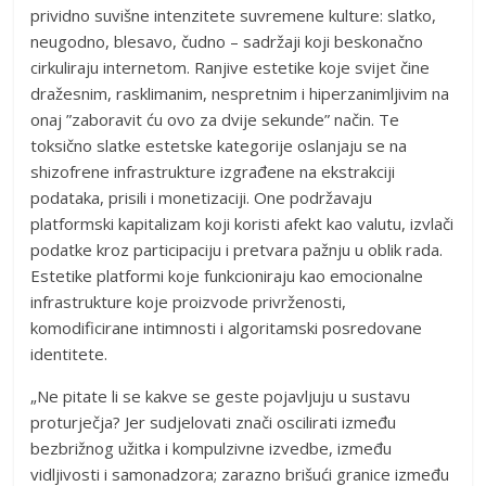
prividno suvišne intenzitete suvremene kulture: slatko,
neugodno, blesavo, čudno – sadržaji koji beskonačno
cirkuliraju internetom. Ranjive estetike koje svijet čine
dražesnim, rasklimanim, nespretnim i hiperzanimljivim na
onaj ”zaboravit ću ovo za dvije sekunde” način. Te
toksično slatke estetske kategorije oslanjaju se na
shizofrene infrastrukture izgrađene na ekstrakciji
podataka, prisili i monetizaciji. One podržavaju
platformski kapitalizam koji koristi afekt kao valutu, izvlači
podatke kroz participaciju i pretvara pažnju u oblik rada.
Estetike platformi koje funkcioniraju kao emocionalne
infrastrukture koje proizvode privrženosti,
komodificirane intimnosti i algoritamski posredovane
identitete.
„Ne pitate li se kakve se geste pojavljuju u sustavu
proturječja? Jer sudjelovati znači oscilirati između
bezbrižnog užitka i kompulzivne izvedbe, između
vidljivosti i samonadzora; zarazno brišući granice između