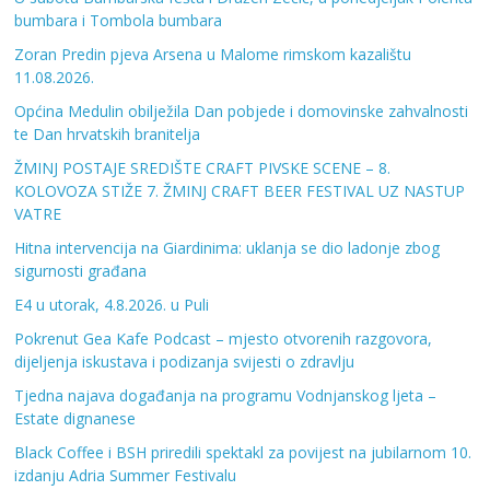
bumbara i Tombola bumbara
Zoran Predin pjeva Arsena u Malome rimskom kazalištu
11.08.2026.
Općina Medulin obilježila Dan pobjede i domovinske zahvalnosti
te Dan hrvatskih branitelja
ŽMINJ POSTAJE SREDIŠTE CRAFT PIVSKE SCENE – 8.
KOLOVOZA STIŽE 7. ŽMINJ CRAFT BEER FESTIVAL UZ NASTUP
VATRE
Hitna intervencija na Giardinima: uklanja se dio ladonje zbog
sigurnosti građana
E4 u utorak, 4.8.2026. u Puli
Pokrenut Gea Kafe Podcast – mjesto otvorenih razgovora,
dijeljenja iskustava i podizanja svijesti o zdravlju
Tjedna najava događanja na programu Vodnjanskog ljeta –
Estate dignanese
Black Coffee i BSH priredili spektakl za povijest na jubilarnom 10.
izdanju Adria Summer Festivalu