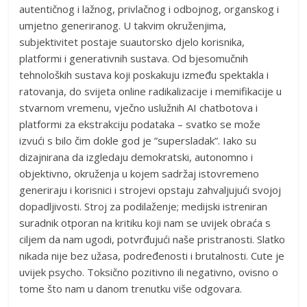
autentičnog i lažnog, privlačnog i odbojnog, organskog i
umjetno generiranog. U takvim okruženjima,
subjektivitet postaje suautorsko djelo korisnika,
platformi i generativnih sustava. Od bjesomučnih
tehnoloških sustava koji poskakuju između spektakla i
ratovanja, do svijeta online radikalizacije i memifikacije u
stvarnom vremenu, vječno uslužnih AI chatbotova i
platformi za ekstrakciju podataka – svatko se može
izvući s bilo čim dokle god je ”supersladak”. Iako su
dizajnirana da izgledaju demokratski, autonomno i
objektivno, okruženja u kojem sadržaj istovremeno
generiraju i korisnici i strojevi opstaju zahvaljujući svojoj
dopadljivosti. Stroj za podilaženje; medijski istreniran
suradnik otporan na kritiku koji nam se uvijek obraća s
ciljem da nam ugodi, potvrđujući naše pristranosti. Slatko
nikada nije bez užasa, podređenosti i brutalnosti. Cute je
uvijek psycho. Toksično pozitivno ili negativno, ovisno o
tome što nam u danom trenutku više odgovara.