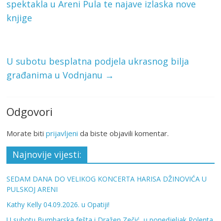
spektakla u Areni Pula te najave izlaska nove
knjige
U subotu besplatna podjela ukrasnog bilja
građanima u Vodnjanu
→
Odgovori
Morate biti
prijavljeni
da biste objavili komentar.
Najnovije vijesti:
SEDAM DANA DO VELIKOG KONCERTA HARISA DŽINOVIĆA U
PULSKOJ ARENI
Kathy Kelly 04.09.2026. u Opatiji!
U subotu Bumbarska fešta i Dražen Zečić, u ponedjeljak Polenta