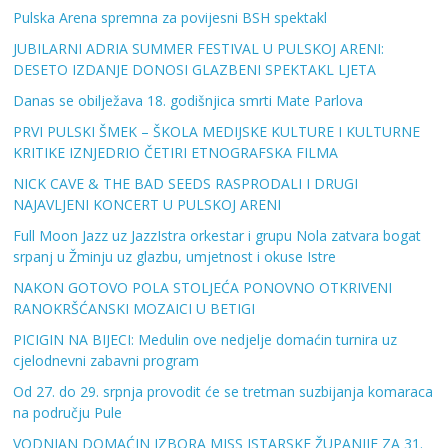
Pulska Arena spremna za povijesni BSH spektakl
JUBILARNI ADRIA SUMMER FESTIVAL U PULSKOJ ARENI:
DESETO IZDANJE DONOSI GLAZBENI SPEKTAKL LJETA
Danas se obilježava 18. godišnjica smrti Mate Parlova
PRVI PULSKI ŠMEK – ŠKOLA MEDIJSKE KULTURE I KULTURNE
KRITIKE IZNJEDRIO ČETIRI ETNOGRAFSKA FILMA
NICK CAVE & THE BAD SEEDS RASPRODALI I DRUGI
NAJAVLJENI KONCERT U PULSKOJ ARENI
Full Moon Jazz uz JazzIstra orkestar i grupu Nola zatvara bogat
srpanj u Žminju uz glazbu, umjetnost i okuse Istre
NAKON GOTOVO POLA STOLJEĆA PONOVNO OTKRIVENI
RANOKRŠĆANSKI MOZAICI U BETIGI
PICIGIN NA BIJECI: Medulin ove nedjelje domaćin turnira uz
cjelodnevni zabavni program
Od 27. do 29. srpnja provodit će se tretman suzbijanja komaraca
na području Pule
VODNJAN DOMAĆIN IZBORA MISS ISTARSKE ŽUPANIJE ZA 31.