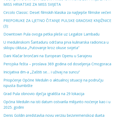
MISS HRVATSKE ZA MISS SVIJETA
Circolo Classic: Deset filmskih klasika za najljepše filmske večeri
PREPORUKE ZA LJETNO ČITANJE PULSKE GRADSKE KNJIŽNICE
(3):
Downtown Pula ovoga petka pleše uz Legalize Lambadu
U medulinskom Šantaduru održana prva kulinarska radionica u
sklopu ciklusa „Putovanje kroz okuse svijeta“
Dani Klačar brončani na European Openu u Sarajevu
Perojska fešta – proslava 369 godina od doseljenja Crnogoraca
Inicijativa dm-a „Zaštiti se… i uživaj na suncu“
Priopćenje Općine Medulin o aktualnoj situaciji na području
ispusta Bumbište
Grad Pula obnovio dječja igrališta na 29 lokacija
Općina Medulin na isti datum ostvarila milijunto noćenje kao i u
2025. godini
Denis Goldin predstavlja novu verziju bezvremenskog dueta