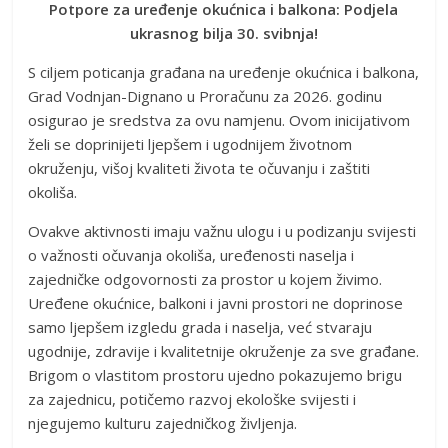
Potpore za uređenje okućnica i balkona: Podjela
ukrasnog bilja 30. svibnja!
S ciljem poticanja građana na uređenje okućnica i balkona,
Grad Vodnjan-Dignano u Proračunu za 2026. godinu
osigurao je sredstva za ovu namjenu. Ovom inicijativom
želi se doprinijeti ljepšem i ugodnijem životnom
okruženju, višoj kvaliteti života te očuvanju i zaštiti
okoliša.
Ovakve aktivnosti imaju važnu ulogu i u podizanju svijesti
o važnosti očuvanja okoliša, uređenosti naselja i
zajedničke odgovornosti za prostor u kojem živimo.
Uređene okućnice, balkoni i javni prostori ne doprinose
samo ljepšem izgledu grada i naselja, već stvaraju
ugodnije, zdravije i kvalitetnije okruženje za sve građane.
Brigom o vlastitom prostoru ujedno pokazujemo brigu
za zajednicu, potičemo razvoj ekološke svijesti i
njegujemo kulturu zajedničkog življenja.