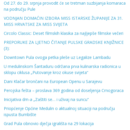
Od 27. do 29. srpnja provodit će se tretman suzbijanja komaraca
na području Pule
VODNJAN DOMAĆIN IZBORA MISS ISTARSKE ŽUPANIJE ZA 31.
MISS HRVATSKE ZA MISS SVIJETA
Circolo Classic: Deset filmskih klasika za najljepše filmske večeri
PREPORUKE ZA LJETNO ČITANJE PULSKE GRADSKE KNJIŽNICE
(3):
Downtown Pula ovoga petka pleše uz Legalize Lambadu
U medulinskom Šantaduru održana prva kulinarska radionica u
sklopu ciklusa „Putovanje kroz okuse svijeta“
Dani Klačar brončani na European Openu u Sarajevu
Perojska fešta – proslava 369 godina od doseljenja Crnogoraca
Inicijativa dm-a „Zaštiti se… i uživaj na suncu“
Priopćenje Općine Medulin o aktualnoj situaciji na području
ispusta Bumbište
Grad Pula obnovio dječja igrališta na 29 lokacija