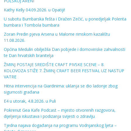
PULSKOJ ARENI
Kathy Kelly 04.09.2026. u Opatiji!
U subotu Bumbarska fešta i Dražen Zečić, u ponedjeljak Polenta
bumbara i Tombola bumbara
Zoran Predin pjeva Arsena u Malome rimskom kazalištu
11.08.2026.
Općina Medulin obilježila Dan pobjede i domovinske zahvalnosti
te Dan hrvatskih branitelja
ŽMINJ POSTAJE SREDIŠTE CRAFT PIVSKE SCENE – 8.
KOLOVOZA STIŽE 7. ŽMINJ CRAFT BEER FESTIVAL UZ NASTUP
VATRE
Hitna intervencija na Giardinima: uklanja se dio ladonje zbog
sigurnosti građana
E4 u utorak, 4.8.2026. u Puli
Pokrenut Gea Kafe Podcast – mjesto otvorenih razgovora,
dijeljenja iskustava i podizanja svijesti o zdravlju
Tjedna najava događanja na programu Vodnjanskog ljeta –