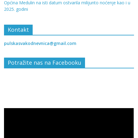
Općina Medulin na isti datum ostvarila milijunto noćenje kao i u
2025. godini
Kontakt
pulskasvakodnevnica@gmail.com
Potražite nas na Facebooku