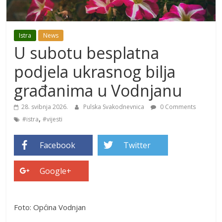
Istra
News
U subotu besplatna
podjela ukrasnog bilja
građanima u Vodnjanu
28. svibnja 2026.
Pulska Svakodnevnica
0 Comments
,
#istra
#vijesti
Facebook
Twitter
Google+
Foto: Općina Vodnjan