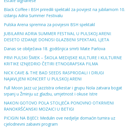
Estate dignanese
Black Coffee i BSH priredili spektakl za povijest na jubilarnom 10.
izdanju Adria Summer Festivalu
Pulska Arena spremna za povijesni BSH spektakl
JUBILARNI ADRIA SUMMER FESTIVAL U PULSKOJ ARENI:
DESETO IZDANJE DONOSI GLAZBENI SPEKTAKL LJETA
Danas se obilježava 18. godišnjica smrti Mate Parlova
PRVI PULSKI ŠMEK – ŠKOLA MEDIJSKE KULTURE I KULTURNE
KRITIKE IZNJEDRIO ČETIRI ETNOGRAFSKA FILMA
NICK CAVE & THE BAD SEEDS RASPRODALI I DRUGI
NAJAVLJENI KONCERT U PULSKOJ ARENI
Full Moon Jazz uz JazzIstra orkestar i grupu Nola zatvara bogat
srpanj u Žminju uz glazbu, umjetnost i okuse Istre
NAKON GOTOVO POLA STOLJEĆA PONOVNO OTKRIVENI
RANOKRŠĆANSKI MOZAICI U BETIGI
PICIGIN NA BIJECI: Medulin ove nedjelje domaćin turnira uz
cjelodnevni zabavni program