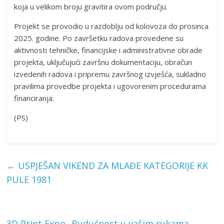
koja u velikom broju gravitira ovom području.
Projekt se provodio u razdoblju od kolovoza do prosinca
2025. godine. Po završetku radova provedene su
aktivnosti tehničke, financijske i administrativne obrade
projekta, uključujući završnu dokumentaciju, obračun
izvedenih radova i pripremu završnog izvješća, sukladno
pravilima provedbe projekta i ugovorenim procedurama
financiranja.
(PS)
←
USPJEŠAN VIKEND ZA MLAĐE KATEGORIJE KK
PULE 1981
3D Print Expo „Budućnost u vašim rukama –