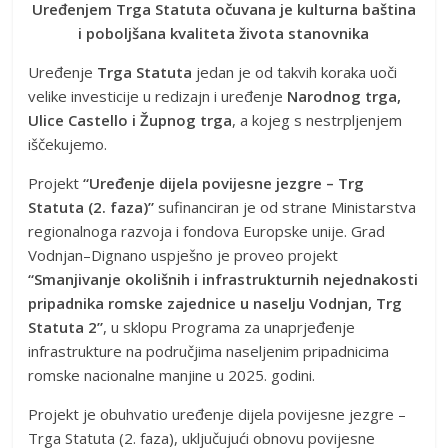
Uređenjem Trga Statuta očuvana je kulturna baština
i poboljšana kvaliteta života stanovnika
Uređenje
Trga Statuta
jedan je od takvih koraka uoči
velike investicije u redizajn i uređenje
Narodnog trga,
Ulice Castello i Župnog trga
, a kojeg s nestrpljenjem
iščekujemo.
Projekt
“Uređenje dijela povijesne jezgre – Trg
Statuta (2. faza)”
sufinanciran je od strane Ministarstva
regionalnoga razvoja i fondova Europske unije. Grad
Vodnjan–Dignano uspješno je proveo projekt
“Smanjivanje okolišnih i infrastrukturnih nejednakosti
pripadnika romske zajednice u naselju Vodnjan, Trg
Statuta 2”
, u sklopu Programa za unaprjeđenje
infrastrukture na područjima naseljenim pripadnicima
romske nacionalne manjine u 2025. godini.
Projekt je obuhvatio uređenje dijela povijesne jezgre –
Trga Statuta (2. faza), uključujući obnovu povijesne