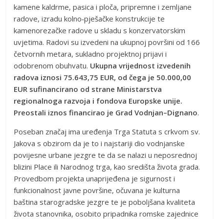
kamene kaldrme, pasica i ploča, pripremne i zemljane
radove, izradu kolno‑pješačke konstrukcije te
kamenorezačke radove u skladu s konzervatorskim
uvjetima. Radovi su izvedeni na ukupnoj površini od 166
četvornih metara, sukladno projektnoj prijavi i
odobrenom obuhvatu.
Ukupna vrijednost izvedenih
radova iznosi 75.643,75 EUR, od čega je 50.000,00
EUR sufinancirano od strane Ministarstva
regionalnoga razvoja i fondova Europske unije.
Preostali iznos financirao je Grad Vodnjan–Dignano
.
Poseban značaj ima uređenja Trga Statuta s crkvom sv.
Jakova s obzirom da je to i najstariji dio vodnjanske
povijesne urbane jezgre te da se nalazi u neposrednoj
blizini Place ili Narodnog trga, kao središta života grada.
Provedbom projekta unaprijeđena je sigurnost i
funkcionalnost javne površine, očuvana je kulturna
baština starogradske jezgre te je poboljšana kvaliteta
života stanovnika, osobito pripadnika romske zajednice