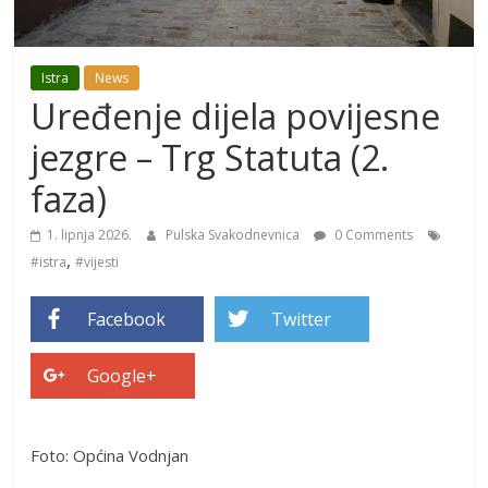
Istra
News
Uređenje dijela povijesne
jezgre – Trg Statuta (2.
faza)
1. lipnja 2026.
Pulska Svakodnevnica
0 Comments
,
#istra
#vijesti
Facebook
Twitter
Google+
Foto: Općina Vodnjan