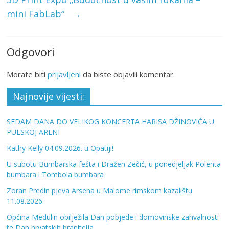
mini FabLab“
→
Odgovori
Morate biti
prijavljeni
da biste objavili komentar.
Najnovije vijesti:
SEDAM DANA DO VELIKOG KONCERTA HARISA DŽINOVIĆA U
PULSKOJ ARENI
Kathy Kelly 04.09.2026. u Opatiji!
U subotu Bumbarska fešta i Dražen Zečić, u ponedjeljak Polenta
bumbara i Tombola bumbara
Zoran Predin pjeva Arsena u Malome rimskom kazalištu
11.08.2026.
Općina Medulin obilježila Dan pobjede i domovinske zahvalnosti
te Dan hrvatskih branitelja