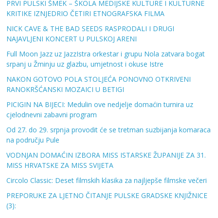
PRVI PULSKI ŠMEK – ŠKOLA MEDIJSKE KULTURE I KULTURNE
KRITIKE IZNJEDRIO ČETIRI ETNOGRAFSKA FILMA
NICK CAVE & THE BAD SEEDS RASPRODALI I DRUGI
NAJAVLJENI KONCERT U PULSKOJ ARENI
Full Moon Jazz uz JazzIstra orkestar i grupu Nola zatvara bogat
srpanj u Žminju uz glazbu, umjetnost i okuse Istre
NAKON GOTOVO POLA STOLJEĆA PONOVNO OTKRIVENI
RANOKRŠĆANSKI MOZAICI U BETIGI
PICIGIN NA BIJECI: Medulin ove nedjelje domaćin turnira uz
cjelodnevni zabavni program
Od 27. do 29. srpnja provodit će se tretman suzbijanja komaraca
na području Pule
VODNJAN DOMAĆIN IZBORA MISS ISTARSKE ŽUPANIJE ZA 31.
MISS HRVATSKE ZA MISS SVIJETA
Circolo Classic: Deset filmskih klasika za najljepše filmske večeri
PREPORUKE ZA LJETNO ČITANJE PULSKE GRADSKE KNJIŽNICE
(3):