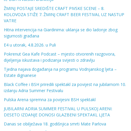
ŽMINJ POSTAJE SREDIŠTE CRAFT PIVSKE SCENE – 8.
KOLOVOZA STIŽE 7. ŽMINJ CRAFT BEER FESTIVAL UZ NASTUP
VATRE
Hitna intervencija na Giardinima: uklanja se dio ladonje zbog
sigurnosti građana
E4 u utorak, 4.8.2026. u Puli
Pokrenut Gea Kafe Podcast – mjesto otvorenih razgovora,
dijeljenja iskustava i podizanja svijesti o zdravlju
Tjedna najava događanja na programu Vodnjanskog ljeta –
Estate dignanese
Black Coffee i BSH priredili spektakl za povijest na jubilarnom 10.
izdanju Adria Summer Festivalu
Pulska Arena spremna za povijesni BSH spektakl
JUBILARNI ADRIA SUMMER FESTIVAL U PULSKOJ ARENI:
DESETO IZDANJE DONOSI GLAZBENI SPEKTAKL LJETA
Danas se obilježava 18. godišnjica smrti Mate Parlova