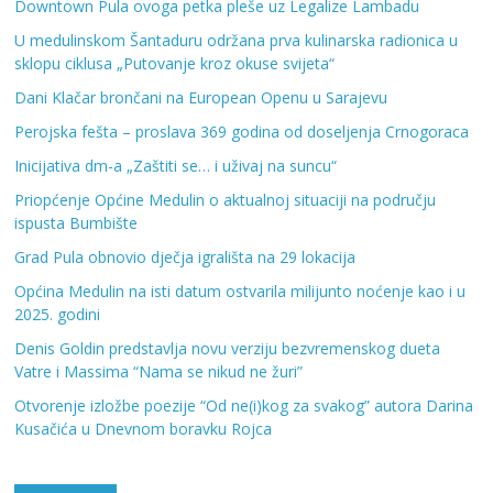
Downtown Pula ovoga petka pleše uz Legalize Lambadu
U medulinskom Šantaduru održana prva kulinarska radionica u
sklopu ciklusa „Putovanje kroz okuse svijeta“
Dani Klačar brončani na European Openu u Sarajevu
Perojska fešta – proslava 369 godina od doseljenja Crnogoraca
Inicijativa dm-a „Zaštiti se… i uživaj na suncu“
Priopćenje Općine Medulin o aktualnoj situaciji na području
ispusta Bumbište
Grad Pula obnovio dječja igrališta na 29 lokacija
Općina Medulin na isti datum ostvarila milijunto noćenje kao i u
2025. godini
Denis Goldin predstavlja novu verziju bezvremenskog dueta
Vatre i Massima “Nama se nikud ne žuri”
Otvorenje izložbe poezije “Od ne(i)kog za svakog” autora Darina
Kusačića u Dnevnom boravku Rojca