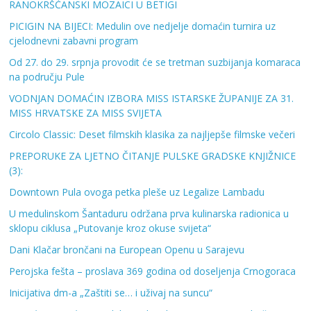
RANOKRŠĆANSKI MOZAICI U BETIGI
PICIGIN NA BIJECI: Medulin ove nedjelje domaćin turnira uz
cjelodnevni zabavni program
Od 27. do 29. srpnja provodit će se tretman suzbijanja komaraca
na području Pule
VODNJAN DOMAĆIN IZBORA MISS ISTARSKE ŽUPANIJE ZA 31.
MISS HRVATSKE ZA MISS SVIJETA
Circolo Classic: Deset filmskih klasika za najljepše filmske večeri
PREPORUKE ZA LJETNO ČITANJE PULSKE GRADSKE KNJIŽNICE
(3):
Downtown Pula ovoga petka pleše uz Legalize Lambadu
U medulinskom Šantaduru održana prva kulinarska radionica u
sklopu ciklusa „Putovanje kroz okuse svijeta“
Dani Klačar brončani na European Openu u Sarajevu
Perojska fešta – proslava 369 godina od doseljenja Crnogoraca
Inicijativa dm-a „Zaštiti se… i uživaj na suncu“