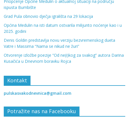
Priopćenje Općine Medulin o aktualnoj situaciji na području
ispusta Bumbište
Grad Pula obnovio dječja igrališta na 29 lokacija
Općina Medulin na isti datum ostvarila milijunto noćenje kao i u
2025. godini
Denis Goldin predstavlja novu verziju bezvremenskog dueta
Vatre i Massima “Nama se nikud ne žuri”
Otvorenje izložbe poezije “Od ne(i)kog za svakog” autora Darina
Kusačića u Dnevnom boravku Rojca
Kontakt
pulskasvakodnevnica@gmail.com
Potražite nas na Facebooku