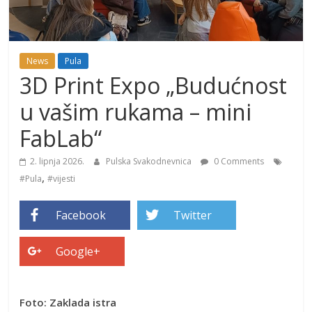
News
Pula
3D Print Expo „Budućnost
u vašim rukama – mini
FabLab“
2. lipnja 2026.
Pulska Svakodnevnica
0 Comments
,
#Pula
#vijesti
Facebook
Twitter
Google+
Foto: Zaklada istra