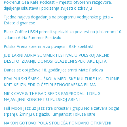
Pokrenut Gea Kafe Podcast – mjesto otvorenih razgovora,
dijeljenja iskustava i podizanja svijesti o zdravlju
Tjedna najava događanja na programu Vodnjanskog ljeta –
Estate dignanese
Black Coffee i BSH priredili spektakl za povijest na jubilarnom 10.
izdanju Adria Summer Festivalu
Pulska Arena spremna za povijesni BSH spektakl
JUBILARNI ADRIA SUMMER FESTIVAL U PULSKOJ ARENI:
DESETO IZDANJE DONOSI GLAZBENI SPEKTAKL LJETA
Danas se obilježava 18. godišnjica smrti Mate Parlova
PRVI PULSKI ŠMEK – ŠKOLA MEDIJSKE KULTURE I KULTURNE
KRITIKE IZNJEDRIO ČETIRI ETNOGRAFSKA FILMA
NICK CAVE & THE BAD SEEDS RASPRODALI I DRUGI
NAJAVLJENI KONCERT U PULSKOJ ARENI
Full Moon Jazz uz JazzIstra orkestar i grupu Nola zatvara bogat
srpanj u Žminju uz glazbu, umjetnost i okuse Istre
NAKON GOTOVO POLA STOLJEĆA PONOVNO OTKRIVENI