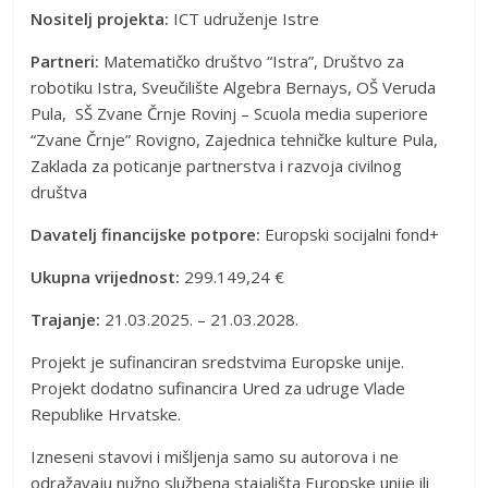
Nositelj projekta:
ICT udruženje Istre
Partneri:
Matematičko društvo “Istra”, Društvo za
robotiku Istra, Sveučilište Algebra Bernays, OŠ Veruda
Pula, SŠ Zvane Črnje Rovinj – Scuola media superiore
“Zvane Črnje” Rovigno, Zajednica tehničke kulture Pula,
Zaklada za poticanje partnerstva i razvoja civilnog
društva
Davatelj financijske potpore:
Europski socijalni fond+
Ukupna vrijednost:
299.149,24 €
Trajanje:
21.03.2025. – 21.03.2028.
Projekt je sufinanciran sredstvima Europske unije.
Projekt dodatno sufinancira Ured za udruge Vlade
Republike Hrvatske.
Izneseni stavovi i mišljenja samo su autorova i ne
odražavaju nužno službena stajališta Europske unije ili