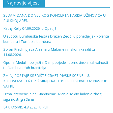
Najnovije vijesti:
SEDAM DANA DO VELIKOG KONCERTA HARISA DŽINOVIĆA U
PULSKOJ ARENI
Kathy Kelly 04.09.2026. u Opatiji!
U subotu Bumbarska fešta i Dražen Zečić, u ponedjeljak Polenta
bumbara i Tombola bumbara
Zoran Predin pjeva Arsena u Malome rimskom kazalištu
11.08.2026.
Općina Medulin obilježila Dan pobjede i domovinske zahvalnosti
te Dan hrvatskih branitelja
ŽMINJ POSTAJE SREDIŠTE CRAFT PIVSKE SCENE – 8.
KOLOVOZA STIŽE 7. ŽMINJ CRAFT BEER FESTIVAL UZ NASTUP
VATRE
Hitna intervencija na Giardinima: uklanja se dio ladonje zbog
sigurnosti građana
E4 u utorak, 4.8.2026. u Puli