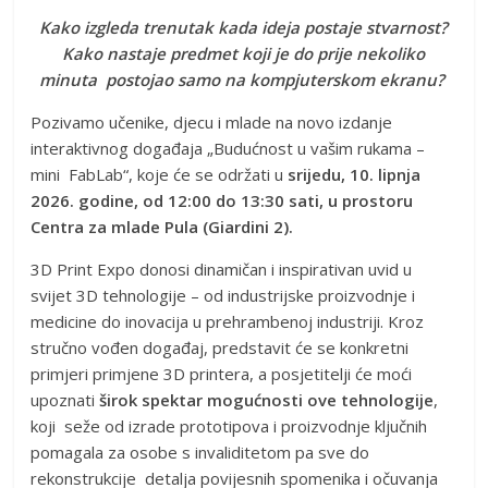
Kako izgleda trenutak kada ideja postaje stvarnost?
Kako nastaje predmet koji je do prije nekoliko
minuta postojao samo na kompjuterskom ekranu?
Pozivamo učenike, djecu i mlade na novo izdanje
interaktivnog događaja „Budućnost u vašim rukama –
mini FabLab“, koje će se održati u
srijedu, 10. lipnja
2026. godine, od 12:00 do 13:30 sati, u prostoru
Centra za mlade Pula (Giardini 2).
3D Print Expo donosi dinamičan i inspirativan uvid u
svijet 3D tehnologije – od industrijske proizvodnje i
medicine do inovacija u prehrambenoj industriji. Kroz
stručno vođen događaj, predstavit će se konkretni
primjeri primjene 3D printera, a posjetitelji će moći
upoznati
širok spektar mogućnosti ove tehnologije
,
koji seže od izrade prototipova i proizvodnje ključnih
pomagala za osobe s invaliditetom pa sve do
rekonstrukcije detalja povijesnih spomenika i očuvanja