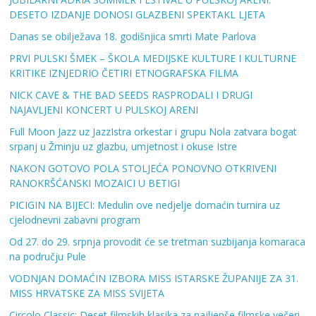
DESETO IZDANJE DONOSI GLAZBENI SPEKTAKL LJETA
Danas se obilježava 18. godišnjica smrti Mate Parlova
PRVI PULSKI ŠMEK – ŠKOLA MEDIJSKE KULTURE I KULTURNE
KRITIKE IZNJEDRIO ČETIRI ETNOGRAFSKA FILMA
NICK CAVE & THE BAD SEEDS RASPRODALI I DRUGI
NAJAVLJENI KONCERT U PULSKOJ ARENI
Full Moon Jazz uz JazzIstra orkestar i grupu Nola zatvara bogat
srpanj u Žminju uz glazbu, umjetnost i okuse Istre
NAKON GOTOVO POLA STOLJEĆA PONOVNO OTKRIVENI
RANOKRŠĆANSKI MOZAICI U BETIGI
PICIGIN NA BIJECI: Medulin ove nedjelje domaćin turnira uz
cjelodnevni zabavni program
Od 27. do 29. srpnja provodit će se tretman suzbijanja komaraca
na području Pule
VODNJAN DOMAĆIN IZBORA MISS ISTARSKE ŽUPANIJE ZA 31.
MISS HRVATSKE ZA MISS SVIJETA
Circolo Classic: Deset filmskih klasika za najljepše filmske večeri