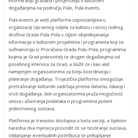
informiranju građana i posjetitelja o kulturnim
događanjima na području Pule, Pula events.
Pula events je web platforma uspostavljena u
organizaciji Upravnog odjela za kulturu i razvoj civilnog
društva Grada Pula-Pola s ciljem objedinjavanja
informacija o kulturnim projektima i programima koji se
sufinanciraju iz Proračuna Grada Pula-Pola, programima
kojima je Grad pokrovitelj te drugim događanjima od
posebnog interesa za Grad, a služit će i kao alat
namijenjen organizatorima za bolju koordinaciju i
planiranje događanja. Trojezična platforma omogućuje
pretraživanje kulturnih sadržaja prema datumu, lokaciji i
vrsti događanja, dok organizatorima pruža mogućnost
unosa i ažuriranja podataka o programima putem
jedinstvenog sustava.
Platforma je trenutno dostupna u beta verziji, a tijekom
naredna dva mjeseca provodit će se testiranje sustava,
otklanjanje eventualnih poteškoća te prikupljanje