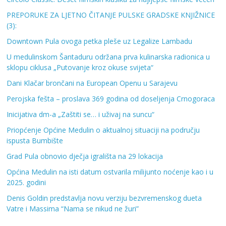
PREPORUKE ZA LJETNO ČITANJE PULSKE GRADSKE KNJIŽNICE
(3):
Downtown Pula ovoga petka pleše uz Legalize Lambadu
U medulinskom Šantaduru održana prva kulinarska radionica u
sklopu ciklusa „Putovanje kroz okuse svijeta“
Dani Klačar brončani na European Openu u Sarajevu
Perojska fešta – proslava 369 godina od doseljenja Crnogoraca
Inicijativa dm-a „Zaštiti se… i uživaj na suncu“
Priopćenje Općine Medulin o aktualnoj situaciji na području
ispusta Bumbište
Grad Pula obnovio dječja igrališta na 29 lokacija
Općina Medulin na isti datum ostvarila milijunto noćenje kao i u
2025. godini
Denis Goldin predstavlja novu verziju bezvremenskog dueta
Vatre i Massima “Nama se nikud ne žuri”