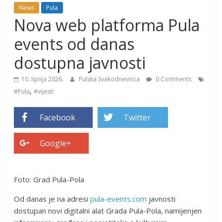
News
Pula
Nova web platforma Pula
events od danas
dostupna javnosti
10. lipnja 2026.
Pulska Svakodnevnica
0 Comments
,
#Pula
#vijesti
Facebook
Twitter
Google+
Foto: Grad Pula-Pola
Od danas je na adresi
pula-events.com
javnosti
dostupan novi digitalni alat Grada Pula-Pola, namijenjen