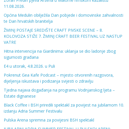
Zoran Predin pjeva Arsena u Malome rimskom kazalištu
11.08.2026.
Općina Medulin obilježila Dan pobjede i domovinske zahvalnosti
te Dan hrvatskih branitelja
ŽMINJ POSTAJE SREDIŠTE CRAFT PIVSKE SCENE – 8.
KOLOVOZA STIŽE 7. ŽMINJ CRAFT BEER FESTIVAL UZ NASTUP
VATRE
Hitna intervencija na Giardinima: uklanja se dio ladonje zbog
sigurnosti građana
E4 u utorak, 4.8.2026. u Puli
Pokrenut Gea Kafe Podcast – mjesto otvorenih razgovora,
dijeljenja iskustava i podizanja svijesti o zdravlju
Tjedna najava događanja na programu Vodnjanskog ljeta –
Estate dignanese
Black Coffee i BSH priredili spektakl za povijest na jubilarnom 10.
izdanju Adria Summer Festivalu
Pulska Arena spremna za povijesni BSH spektakl
JUBILARNI ADRIA SUMMER FESTIVAL U PULSKOJ ARENI: