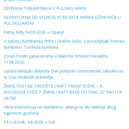
SEVERINA TRIJUMFIRALA U PULSKOJ ARENI
SEDAM DANA DO VELIKOG KONCERTA HARISA DŽINOVIĆA U
PULSKOJ ARENI
Kathy Kelly 04.09.2026. u Opatiji!
U subotu Bumbarska fešta i Dražen Zečić, u ponedjeljak Polenta
bumbara i Tombola bumbara
Zoran Predin pjeva Arsena u Malome rimskom kazalištu
11.08.2026.
Općina Medulin obilježila Dan pobjede i domovinske zahvalnosti
te Dan hrvatskih branitelja
ŽMINJ POSTAJE SREDIŠTE CRAFT PIVSKE SCENE – 8.
KOLOVOZA STIŽE 7. ŽMINJ CRAFT BEER FESTIVAL UZ NASTUP
VATRE
Hitna intervencija na Giardinima: uklanja se dio ladonje zbog
sigurnosti građana
E4 u utorak, 4.8.2026. u Puli