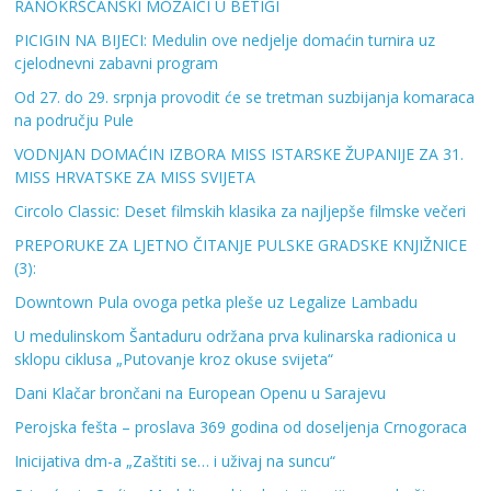
RANOKRŠĆANSKI MOZAICI U BETIGI
PICIGIN NA BIJECI: Medulin ove nedjelje domaćin turnira uz
cjelodnevni zabavni program
Od 27. do 29. srpnja provodit će se tretman suzbijanja komaraca
na području Pule
VODNJAN DOMAĆIN IZBORA MISS ISTARSKE ŽUPANIJE ZA 31.
MISS HRVATSKE ZA MISS SVIJETA
Circolo Classic: Deset filmskih klasika za najljepše filmske večeri
PREPORUKE ZA LJETNO ČITANJE PULSKE GRADSKE KNJIŽNICE
(3):
Downtown Pula ovoga petka pleše uz Legalize Lambadu
U medulinskom Šantaduru održana prva kulinarska radionica u
sklopu ciklusa „Putovanje kroz okuse svijeta“
Dani Klačar brončani na European Openu u Sarajevu
Perojska fešta – proslava 369 godina od doseljenja Crnogoraca
Inicijativa dm-a „Zaštiti se… i uživaj na suncu“