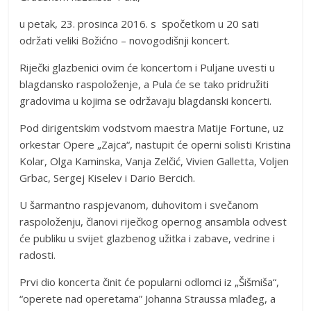
u petak, 23. prosinca 2016. s spočetkom u 20 sati
održati veliki Božićno – novogodišnji koncert.
Riječki glazbenici ovim će koncertom i Puljane uvesti u
blagdansko raspoloženje, a Pula će se tako pridružiti
gradovima u kojima se održavaju blagdanski koncerti.
Pod dirigentskim vodstvom maestra Matije Fortune, uz
orkestar Opere „Zajca“, nastupit će operni solisti Kristina
Kolar, Olga Kaminska, Vanja Zelčić, Vivien Galletta, Voljen
Grbac, Sergej Kiselev i Dario Bercich.
U šarmantno raspjevanom, duhovitom i svečanom
raspoloženju, članovi riječkog opernog ansambla odvest
će publiku u svijet glazbenog užitka i zabave, vedrine i
radosti.
Prvi dio koncerta činit će popularni odlomci iz „Šišmiša“,
“operete nad operetama” Johanna Straussa mlađeg, a