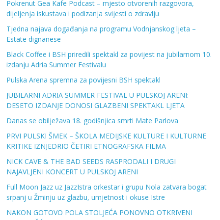
Pokrenut Gea Kafe Podcast – mjesto otvorenih razgovora,
dijeljenja iskustava i podizanja svijesti o zdravlju
Tjedna najava događanja na programu Vodnjanskog ljeta –
Estate dignanese
Black Coffee i BSH priredili spektakl za povijest na jubilarnom 10.
izdanju Adria Summer Festivalu
Pulska Arena spremna za povijesni BSH spektakl
JUBILARNI ADRIA SUMMER FESTIVAL U PULSKOJ ARENI:
DESETO IZDANJE DONOSI GLAZBENI SPEKTAKL LJETA
Danas se obilježava 18. godišnjica smrti Mate Parlova
PRVI PULSKI ŠMEK – ŠKOLA MEDIJSKE KULTURE I KULTURNE
KRITIKE IZNJEDRIO ČETIRI ETNOGRAFSKA FILMA
NICK CAVE & THE BAD SEEDS RASPRODALI I DRUGI
NAJAVLJENI KONCERT U PULSKOJ ARENI
Full Moon Jazz uz JazzIstra orkestar i grupu Nola zatvara bogat
srpanj u Žminju uz glazbu, umjetnost i okuse Istre
NAKON GOTOVO POLA STOLJEĆA PONOVNO OTKRIVENI