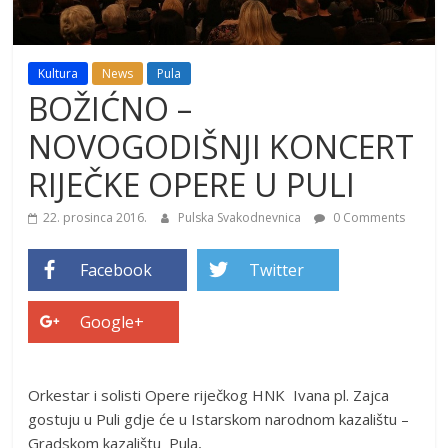
Kultura
News
Pula
BOŽIĆNO –
NOVOGODIŠNJI KONCERT
RIJEČKE OPERE U PULI
22. prosinca 2016.
Pulska Svakodnevnica
0 Comments
Facebook
Twitter
Google+
Orkestar i solisti Opere riječkog HNK Ivana pl. Zajca
gostuju u Puli gdje će u Istarskom narodnom kazalištu –
Gradskom kazalištu Pula,