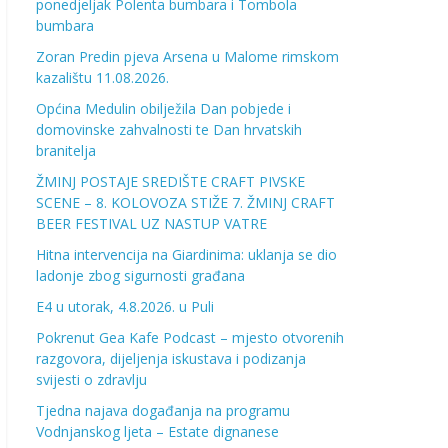
ponedjeljak Polenta bumbara i Tombola
bumbara
Zoran Predin pjeva Arsena u Malome rimskom
kazalištu 11.08.2026.
Općina Medulin obilježila Dan pobjede i
domovinske zahvalnosti te Dan hrvatskih
branitelja
ŽMINJ POSTAJE SREDIŠTE CRAFT PIVSKE
SCENE – 8. KOLOVOZA STIŽE 7. ŽMINJ CRAFT
BEER FESTIVAL UZ NASTUP VATRE
Hitna intervencija na Giardinima: uklanja se dio
ladonje zbog sigurnosti građana
E4 u utorak, 4.8.2026. u Puli
Pokrenut Gea Kafe Podcast – mjesto otvorenih
razgovora, dijeljenja iskustava i podizanja
svijesti o zdravlju
Tjedna najava događanja na programu
Vodnjanskog ljeta – Estate dignanese