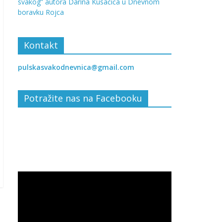
svakog” autora Darina Kusačića u Dnevnom
boravku Rojca
Kontakt
pulskasvakodnevnica@gmail.com
Potražite nas na Facebooku