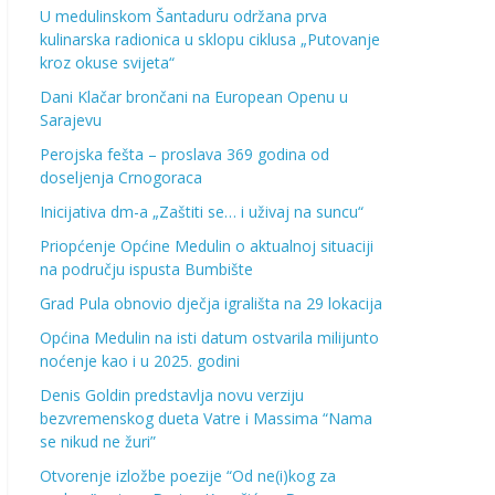
U medulinskom Šantaduru održana prva
kulinarska radionica u sklopu ciklusa „Putovanje
kroz okuse svijeta“
Dani Klačar brončani na European Openu u
Sarajevu
Perojska fešta – proslava 369 godina od
doseljenja Crnogoraca
Inicijativa dm-a „Zaštiti se… i uživaj na suncu“
Priopćenje Općine Medulin o aktualnoj situaciji
na području ispusta Bumbište
Grad Pula obnovio dječja igrališta na 29 lokacija
Općina Medulin na isti datum ostvarila milijunto
noćenje kao i u 2025. godini
Denis Goldin predstavlja novu verziju
bezvremenskog dueta Vatre i Massima “Nama
se nikud ne žuri”
Otvorenje izložbe poezije “Od ne(i)kog za