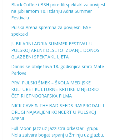
Black Coffee i BSH priredili spektakl za povijest
na jubilarnom 10. izdanju Adria Summer
Festivalu
Pulska Arena spremna za povijesni BSH
spektakl
JUBILARNI ADRIA SUMMER FESTIVAL U
PULSKOJ ARENI: DESETO IZDANJE DONOSI
GLAZBENI SPEKTAKL LJETA
Danas se obilježava 18. godišnjica smrti Mate
Parlova
PRVI PULSKI ŠMEK – ŠKOLA MEDIJSKE
KULTURE I KULTURNE KRITIKE IZNJEDRIO
ČETIRI ETNOGRAFSKA FILMA
NICK CAVE & THE BAD SEEDS RASPRODALI I
DRUGI NAJAVLJENI KONCERT U PULSKOJ
ARENI
Full Moon Jazz uz JazzIstra orkestar i grupu
Nola zatvara bogat srpanj u Žminju uz glazbu,