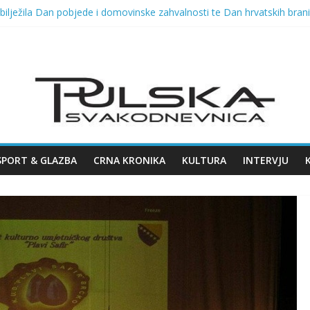
ilježila Dan pobjede i domovinske zahvalnosti te Dan hrvatskih brani
 VELIKOG KONCERTA HARISA DŽINOVIĆA U PULSKOJ ARENI
2026. u Opatiji!
ka fešta i Dražen Zečić, u ponedjeljak Polenta bumbara i Tombola
va Arsena u Malome rimskom kazalištu 11.08.2026.
SPORT & GLAZBA
CRNA KRONIKA
KULTURA
INTERVJU