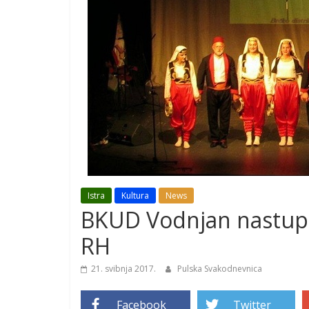
Istra
Kultura
News
BKUD Vodnjan nastupil
RH
21. svibnja 2017.
Pulska Svakodnevnica
Facebook
Twitter