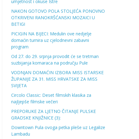
umjetnost i okuse Istre
NAKON GOTOVO POLA STOLJEĆA PONOVNO
OTKRIVENI RANOKRŠĆANSKI MOZAICI U
BETIGI
PICIGIN NA BIJECI: Medulin ove nedjelje
domaćin turnira uz cjelodnevni zabavni
program
Od 27. do 29. srpnja provodit će se tretman
suzbijanja komaraca na području Pule
VODNJAN DOMAĆIN IZBORA MISS ISTARSKE
ŽUPANIJE ZA 31. MISS HRVATSKE ZA MISS
SVIJETA
Circolo Classic: Deset filmskih klasika za
najljepše filmske večeri
PREPORUKE ZA LJETNO ČITANJE PULSKE
GRADSKE KNJIŽNICE (3):
Downtown Pula ovoga petka pleše uz Legalize
Lambadu