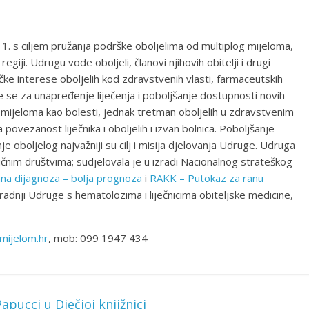
 s ciljem pružanja podrške oboljelima od multiplog mijeloma,
egiji. Udrugu vode oboljeli, članovi njihovih obitelji i drugi
čke interese oboljelih kod zdravstvenih vlasti, farmaceutskih
laže se za unapređenje liječenja i poboljšanje dostupnosti novih
g mijeloma kao bolesti, jednak tretman oboljelih u zdravstvenim
vezanost liječnika i oboljelih i izvan bolnica. Poboljšanje
nje oboljelog najvažniji su cilj i misija djelovanja Udruge. Udruga
čnim društvima; sudjelovala je u izradi Nacionalnog strateškog
na dijagnoza – bolja prognoza
i
RAKK – Putokaz za ranu
uradnji Udruge s hematolozima i liječnicima obiteljske medicine,
ijelom.hr
, mob: 099 1947 434
pucci u Dječjoj knjižnici