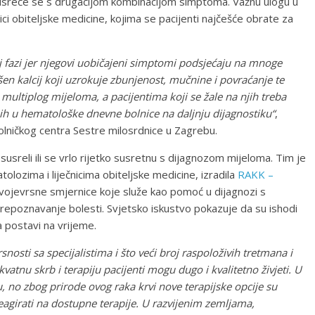
 susreće se s drugačijom kombinacijom simptoma. Važnu ulogu u
ci obiteljske medicine, kojima se pacijenti najčešće obrate za
j fazi jer njegovi uobičajeni simptomi podsjećaju na mnoge
en kalcij koji uzrokuje zbunjenost, mučnine i povraćanje te
 multiplog mijeloma, a pacijentima koji se žale na njih treba
 ih u hematološke dnevne bolnice na daljnju dijagnostiku“
,
bolničkog centra Sestre milosrdnice u Zagrebu.
 susreli ili se vrlo rijetko susretnu s dijagnozom mijeloma. Tim je
ozima i liječnicima obiteljske medicine, izradila
RAKK –
svojevrsne smjernice koje služe kao pomoć u dijagnozi s
repoznavanje bolesti. Svjetsko iskustvo pokazuje da su ishodi
a postavi na vrijeme.
rsnosti sa specijalistima i što veći broj raspoloživih tretmana i
atnu skrb i terapiju pacijenti mogu dugo i kvalitetno živjeti. U
, no zbog prirode ovog raka krvi nove terapijske opcije su
girati na dostupne terapije. U razvijenim zemljama,