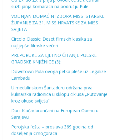
suzbijanja komaraca na području Pule
VODNJAN DOMAĆIN IZBORA MISS ISTARSKE
ŽUPANIJE ZA 31. MISS HRVATSKE ZA MISS
SVIJETA
Circolo Classic: Deset filmskih klasika za
najljepše filmske večeri
PREPORUKE ZA LJETNO ČITANJE PULSKE
GRADSKE KNJIŽNICE (3):
Downtown Pula ovoga petka pleše uz Legalize
Lambadu
U medulinskom Šantaduru održana prva
kulinarska radionica u sklopu ciklusa „Putovanje
kroz okuse svijeta“
Dani Klačar brončani na European Openu u
Sarajevu
Perojska fešta – proslava 369 godina od
doseljenja Crnogoraca