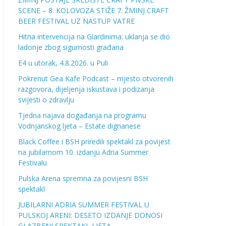
SCENE – 8. KOLOVOZA STIŽE 7. ŽMINJ CRAFT
BEER FESTIVAL UZ NASTUP VATRE
Hitna intervencija na Giardinima: uklanja se dio
ladonje zbog sigurnosti građana
E4 u utorak, 4.8.2026. u Puli
Pokrenut Gea Kafe Podcast – mjesto otvorenih
razgovora, dijeljenja iskustava i podizanja
svijesti o zdravlju
Tjedna najava događanja na programu
Vodnjanskog ljeta – Estate dignanese
Black Coffee i BSH priredili spektakl za povijest
na jubilarnom 10. izdanju Adria Summer
Festivalu
Pulska Arena spremna za povijesni BSH
spektakl
JUBILARNI ADRIA SUMMER FESTIVAL U
PULSKOJ ARENI: DESETO IZDANJE DONOSI
GLAZBENI SPEKTAKL LJETA