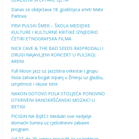
Danas se obilježava 18. godišnjica smrti Mate
Parlova
PRVI PULSKI ŠMEK – ŠKOLA MEDIJSKE
KULTURE I KULTURNE KRITIKE IZNJEDRIO
ČETIRI ETNOGRAFSKA FILMA
NICK CAVE & THE BAD SEEDS RASPRODALI I
DRUGI NAJAVLJENI KONCERT U PULSKOJ
ARENI
Full Moon Jazz uz JazzIstra orkestar i grupu
Nola zatvara bogat srpanj u Žminju uz glazbu,
umjetnost i okuse Istre
NAKON GOTOVO POLA STOLJEĆA PONOVNO
OTKRIVENI RANOKRŠĆANSKI MOZAICI U
BETIGI
PICIGIN NA BIJECI: Medulin ove nedjelje
domaćin turnira uz cjelodnevni zabavni
program
Od 27. do 29. srpnja provodit će se tretman