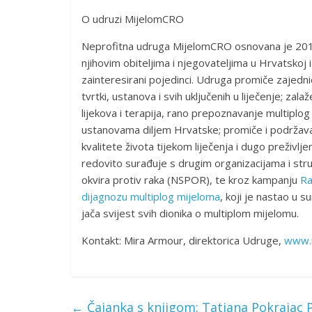
O udruzi MijelomCRO
Neprofitna udruga MijelomCRO osnovana je 2011.
njihovim obiteljima i njegovateljima u Hrvatskoj i r
zainteresirani pojedinci. Udruga promiče zajedni
tvrtki, ustanova i svih uključenih u liječenje; za
lijekova i terapija, rano prepoznavanje multiplo
ustanovama diljem Hrvatske; promiče i podržava po
kvalitete života tijekom liječenja i dugo preživlje
redovito surađuje s drugim organizacijama i stru
okvira protiv raka (NSPOR), te kroz kampanju
Ra
dijagnozu multiplog mijeloma
,
koji je nastao u s
jača svijest svih dionika o multiplom mijelomu.
Kontakt: Mira Armour, direktorica Udruge,
www.m
←
Čajanka s knjigom: Tatjana Pokrajac Pa