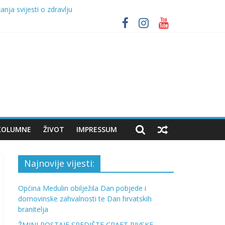
nja svijesti o zdravlju
itelja
RAFT BEER FESTIVAL UZ NASTUP VATRE
KOLUMNE
ŽIVOT
IMPRESSUM
Najnovije vijesti:
Općina Medulin obilježila Dan pobjede i
domovinske zahvalnosti te Dan hrvatskih
branitelja
ŽMINJ POSTAJE SREDIŠTE CRAFT PIVSKE