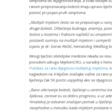
simptoma do dijagnosticiranja, a svaki oboljeli
ranom prepoznavanju bolesti imaju upravo liječni
pomoć pri pojavi prvih simptoma.
„Multipli mijelom često se ne prepoznaje u rano
druge bolesti. Oštećenja bubrega, anemija, poviš
bolovi u kostima i frakture najčešći su simptomi
postaviti sumnju na multipli mijelom i usmjeriti
izjavio je dr. Goran Rinčić, hematolog Kliničkog 
Mnogi liječnici obiteljske medicine nikada se nisu
povodom udruga MijelomCRO, u suradnji s hematol
Putokaz za ranu dijagnozu multiplog mijeloma
, 
naglaskom na 4 ključne značajke važne za rano p
liječenja čak 50 posto uspješniji ako se dijagnoz
„Rano otkrivanje bolesti, liječenje u centrima izv
lijekova, osnove su za dobru prognozu, a uz adekv
Hrvatskoj je ostvaren značajan pomak u liječenju
neophodne u trenutku kada mijelom prestane rea