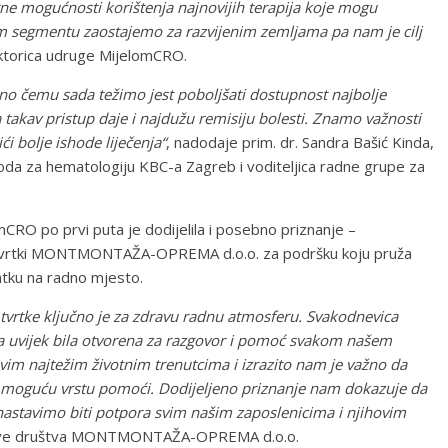
ne mogućnosti korištenja najnovijih terapija koje mogu
 tom segmentu zaostajemo za razvijenim zemljama pa nam je cilj
rektorica udruge MijelomCRO.
 ono čemu sada težimo jest poboljšati dostupnost najbolje
da takav pristup daje i najdužu remisiju bolesti. Znamo važnosti
i bolje ishode liječenja“
, nadodaje prim. dr. Sandra Bašić Kinda,
voda za hematologiju KBC-a Zagreb i voditeljica radne grupe za
RO po prvi puta je dodijelila i posebno priznanje –
 tvrtki MONTMONTAŽA-OPREMA d.o.o. za podršku koju pruža
atku na radno mjesto.
tvrtke ključno je za zdravu radnu atmosferu. Svakodnevica
ata uvijek bila otvorena za razgovor i pomoć svakom našem
im najtežim životnim trenutcima i izrazito nam je važno da
u moguću vrstu pomoći. Dodijeljeno priznanje nam dokazuje da
astavimo biti potpora svim našim zaposlenicima i njihovim
Uprave društva MONTMONTAŽA-OPREMA d.o.o.