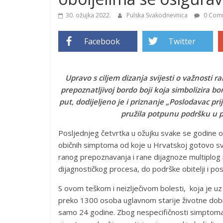
30. ožujka 2022.
Pulska Svakodnevnica
0 Com
Facebook
Twitter
Upravo s ciljem dizanja svijesti o važnosti r
prepoznatljivoj bordo boji koja simbolizira b
put, dodijeljeno je i priznanje „Poslodavac pri
pružila potpunu podršku u p
Posljednjeg četvrtka u ožujku svake se godine 
običnih simptoma od koje u Hrvatskoj gotovo sv
ranog prepoznavanja i rane dijagnoze multiplog m
dijagnostičkog procesa, do podrške obitelji i po
S ovom teškom i neizlječivom bolesti, koja je uz l
preko 1300 osoba uglavnom starije životne dobi, 
samo 24 godine. Zbog nespecifičnosti simptoma, 