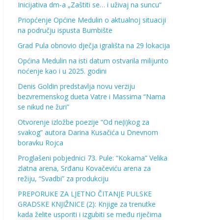
Inicijativa dm-a „Zaštiti se… i uživaj na suncu“
Priopćenje Općine Medulin o aktualnoj situaciji
na području ispusta Bumbište
Grad Pula obnovio dječja igrališta na 29 lokacija
Općina Medulin na isti datum ostvarila milijunto
noćenje kao i u 2025. godini
Denis Goldin predstavlja novu verziju
bezvremenskog dueta Vatre i Massima “Nama
se nikud ne žuri”
Otvorenje izložbe poezije “Od ne(i)kog za
svakog” autora Darina Kusačića u Dnevnom
boravku Rojca
Proglašeni pobjednici 73. Pule: “Kokama” Velika
zlatna arena, Srđanu Kovačeviću arena za
režiju, “Svadbi” za produkciju
PREPORUKE ZA LJETNO ČITANJE PULSKE
GRADSKE KNJIŽNICE (2): Knjige za trenutke
kada želite usporiti i izgubiti se među riječima