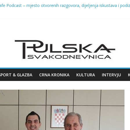
e Podcast – mjesto otvorenih razgovora, dijeljenja iskustava i podiza
bilježila Dan pobjede i domovinske zahvalnosti te Dan hrvatskih bran
 SREDIŠTE CRAFT PIVSKE SCENE – 8. KOLOVOZA STIŽE 7. ŽMINJ C
ja na Giardinima: uklanja se dio ladonje zbog sigurnosti građana
2026. u Puli
SPORT & GLAZBA
CRNA KRONIKA
KULTURA
INTERVJU