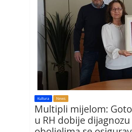
Kultura
News
Multipli mijelom: Got
u RH dobije dijagnozu
oboljelima se osigurava 