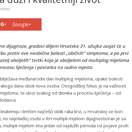
ments
Google+
ane dijagnoze, gradovi diljem Hrvatske 31. ožujka zasjat će u
orbu protiv ove neobične bolesti „običnih“ simptoma, a po prvi
jatelj oboljelih“ tvrtki koja je oboljelom od multiplog mijeloma
rocesu liječenja i povratka na radno mjesto
obilježava međunarodni dan multiplog mijeloma, opake bolesti
akoga dana oboli nova osoba. Ovogodišnji fokus je na važnosti
ijeloma, te ulozi svakog od dionika u procesu liječenja – od
slodavca.
eukemiju i limfom najčešći oblik raka krvi, u Hrvatskoj se bori
no najmlađoj osobi u RH multipli mijelom dijagnosticiran je sa
multipli mijelom ima jedan od najdužih perioda od pojave prvih