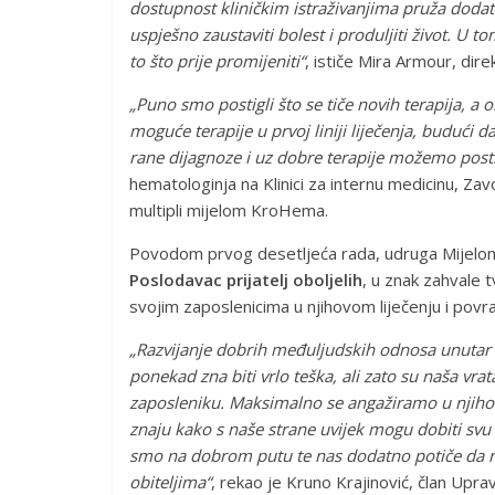
dostupnost kliničkim istraživanjima pruža dodat
uspješno zaustaviti bolest i produljiti život. U
to što prije promijeniti“
, ističe Mira Armour, di
„
Puno smo postigli što se tiče novih terapija, a
moguće terapije u prvoj liniji liječenja, budući 
rane dijagnoze i uz dobre terapije možemo postić
hematologinja na Klinici za internu medicinu, Za
multipli mijelom KroHema.
Povodom prvog desetljeća rada, udruga MijelomC
Poslodavac prijatelj oboljelih
, u znak zahvale
svojim zaposlenicima u njihovom liječenju i povr
„Razvijanje dobrih međuljudskih odnosa unutar 
ponekad zna biti vrlo teška, ali zato su naša vr
zaposleniku. Maksimalno se angažiramo u njihov
znaju kako s naše strane uvijek mogu dobiti sv
smo na dobrom putu te nas dodatno potiče da n
obiteljima“
, rekao je Kruno Krajinović, član 