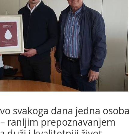
ovo svakoga dana jedna osoba
 – ranijim prepoznavanjem
duži i kvalitetniji život